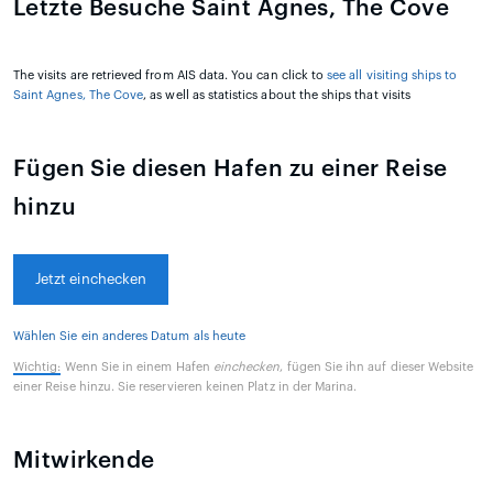
Letzte Besuche Saint Agnes, The Cove
The visits are retrieved from AIS data. You can click to
see all visiting ships to
Saint Agnes, The Cove
, as well as statistics about the ships that visits
Fügen Sie diesen Hafen zu einer Reise
hinzu
Jetzt einchecken
Wählen Sie ein anderes Datum als heute
Wichtig:
Wenn Sie in einem Hafen
einchecken
, fügen Sie ihn auf dieser Website
einer Reise hinzu. Sie reservieren keinen Platz in der Marina.
Mitwirkende