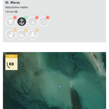
St. Marys
Natürlicher Hafen
1.9 nm NE
Wind
69