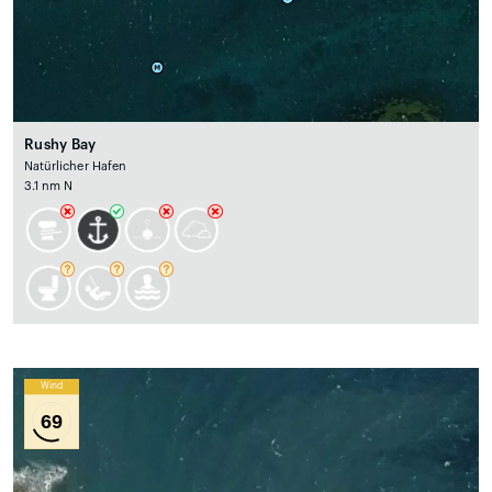
Rushy Bay
Natürlicher Hafen
3.1 nm N
Wind
69