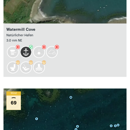
Watermill Cove
Natürlicher Hafen
3.0 nm NE
Wind
69