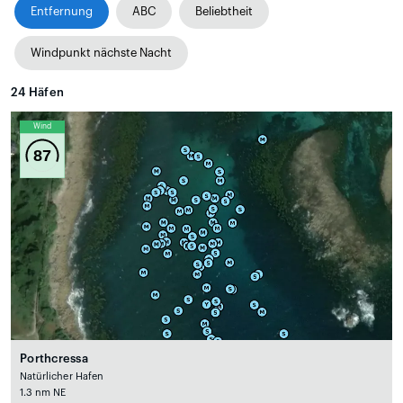
Entfernung
ABC
Beliebtheit
Windpunkt nächste Nacht
24
Häfen
Wind
87
Porthcressa
Natürlicher Hafen
1.3 nm NE