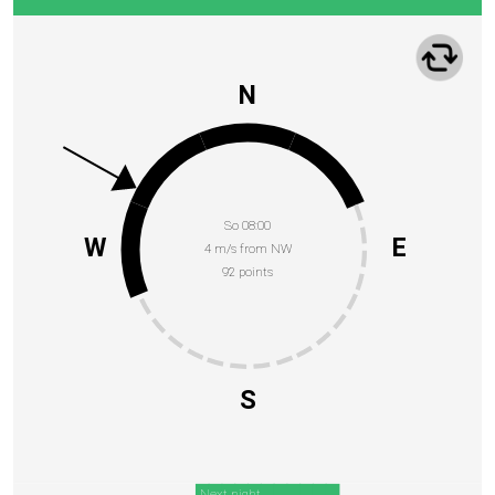
N
So 08:00
W
E
4 m/s from NW
92 points
S
Next night