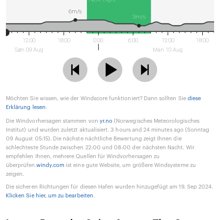
6m/s
3m/s
12:00
18:00
0:00
6:00
12:00
18:00
Søn 09 Aug
Man 10 Aug
Möchten Sie wissen, wie der Windscore funktioniert? Dann sollten Sie
diese
Erklärung lesen
.
Die Windvorhersagen stammen von
yr.no
(Norwegisches Meteorologisches
Institut) und wurden zuletzt aktualisiert. 3 hours and 24 minutes ago (Sonntag
09 August 05:15). Die nächste nächtliche Bewertung zeigt Ihnen die
schlechteste Stunde zwischen 22:00 und 08:00 der nächsten Nacht. Wir
empfehlen Ihnen, mehrere Quellen für Windvorhersagen zu
überprüfen.
windy.com
ist eine gute Website, um größere Windsysteme zu
zeigen.
Die sicheren Richtungen für diesen Hafen wurden hinzugefügt am 19. Sep 2024.
Klicken Sie hier, um zu bearbeiten
.