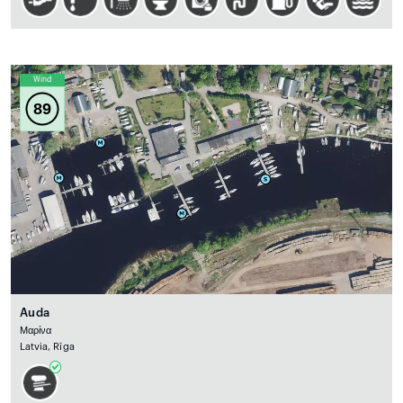
Wind
89
Auda
Μαρίνα
Latvia, Rīga