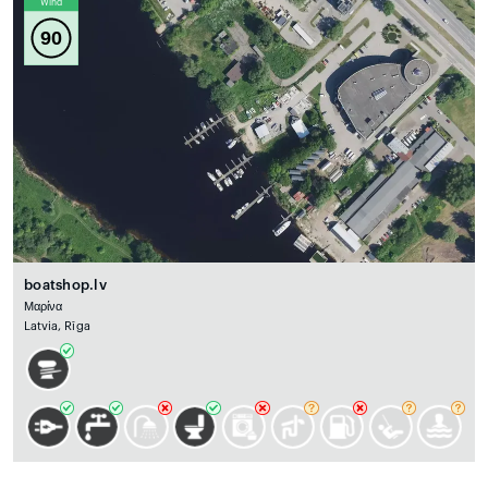
Wind
90
boatshop.lv
Μαρίνα
Latvia, Rīga