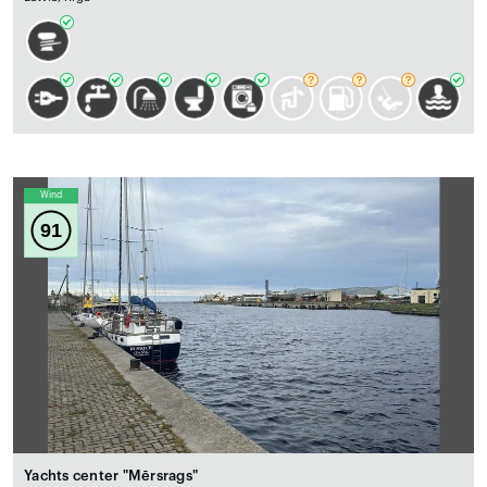
Wind
91
Yachts center "Mērsrags"