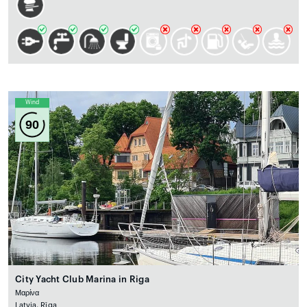
Wind
90
City Yacht Club Marina in Riga
Μαρίνα
Latvia, Rīga