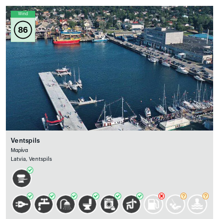
Wind
86
Ventspils
Μαρίνα
Latvia, Ventspils