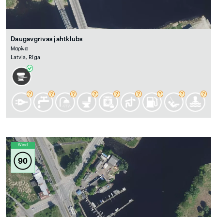
Daugavgrīvas jahtklubs
Μαρίνα
Latvia, Rīga
Wind
90