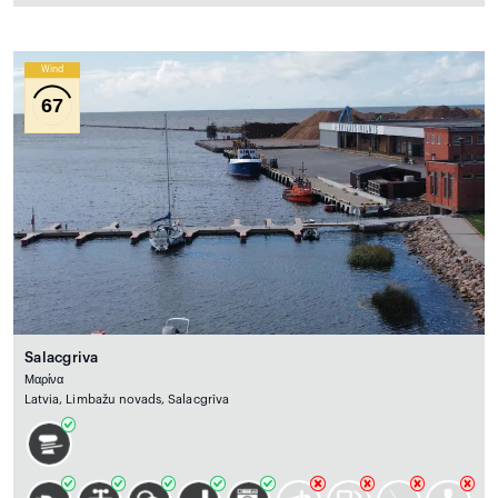
Wind
67
Salacgriva
Μαρίνα
Latvia, Limbažu novads, Salacgrīva