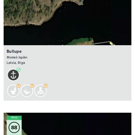
Bullupe
Φυσικό λιμάνι
Latvia, Rīga
Wind
88