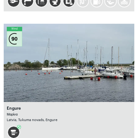
Wind
90
Engure
Μαρίνα
Latvia, Tukuma novads, Engure