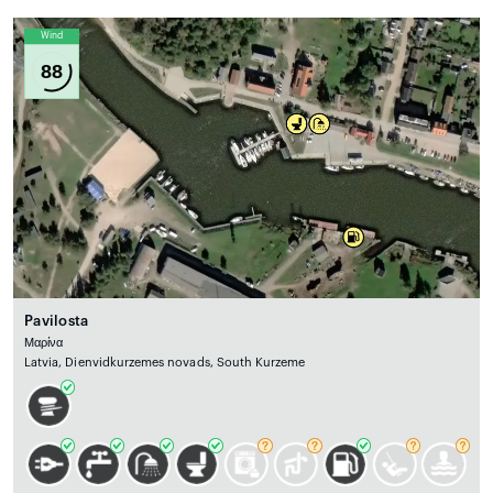
Wind
88
Pavilosta
Μαρίνα
Latvia, Dienvidkurzemes novads, South Kurzeme