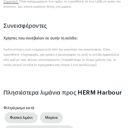
Σημαντικό:
Όταν
καταχωρήσετε
ένα λιμάνι, το προσθέτετε σε ένα ταξίδι σε αυτόν τον
ιστότοπο. Δεν κάνετε κράτηση θέσης στη μαρίνα.
Συνεισφέροντες
Χρήστες που συνέβαλαν σε αυτήν τη σελίδα:
harbourmaps.com ενημερώνεται από την κοινότητα του ιστιοπλοϊκού. Όταν
προσθέτετε πληροφορίες, μια κριτική ή φωτογραφίες σε αυτή τη σελίδα εμφανίζεστε
εδώ μαζί με τους άλλους συνεισφέροντες (παραθέτουμε το όνομα χρήστη σας, το
οποίο μπορεί να είναι το πραγματικό σας όνομα ή ένα ψευδώνυμο).
Πλησιέστερα λιμάνια προς HERM Harbour
Φιλτράρισμα κατά
Φυσικό λιμάνι
Μαρίνα