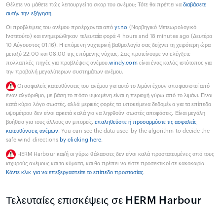
Θέλετε να μάθετε πώς λειτουργεί το σκορ του ανέμου; Τότε θα πρέπει να
διαβάσετε
αυτήν την εξήγηση
.
Οι προβλέψεις του ανέμου προέρχονται από
yr.no
(Νορβηγικό Μετεωρολογικό
Ινστιτούτο) και ενημερώθηκαν τελευταία φορά 4 hours and 18 minutes ago (Δευτέρα
10 Αύγουστος 01:16). Η επόμενη νυχτερινή βαθμολογία σας δείχνει τη χειρότερη ώρα
μεταξύ 22:00 και 08:00 της επόμενης νύχτας. Σας προτείνουμε να ελέγξετε
πολλαπλές πηγές για προβλέψεις ανέμου.
windy.com
είναι ένας καλός ιστότοπος για
την προβολή μεγαλύτερων συστημάτων ανέμου.
Οι ασφαλείς κατευθύνσεις του ανέμου για αυτό το λιμάνι έχουν αποφασιστεί από
έναν αλγόριθμο, με βάση το πόσο υψωμένη είναι η περιοχή γύρω από το λιμάνι. Είναι
κατά κύριο λόγο σωστές, αλλά μερικές φορές τα υποκείμενα δεδομένα για τα επίπεδα
υψομέτρου δεν είναι αρκετά καλά για να ληφθούν σωστές αποφάσεις. Είναι μεγάλη
βοήθεια για τους άλλους αν μπορείς.
επαληθεύστε ή προσαρμόστε τις ασφαλείς
κατευθύνσεις ανέμων
. You can see the data used by the algorithm to decide the
safe wind directions
by clicking here
.
HERM Harbour και/ή οι γύρω θάλασσες δεν είναι καλά προστατευμένες από τους
ισχυρούς ανέμους και τα κύματα, και θα πρέπει να είστε προσεκτικοί σε κακοκαιρία.
Κάντε κλικ για να επεξεργαστείτε το επίπεδο προστασίας
.
Τελευταίες επισκέψεις σε HERM Harbour