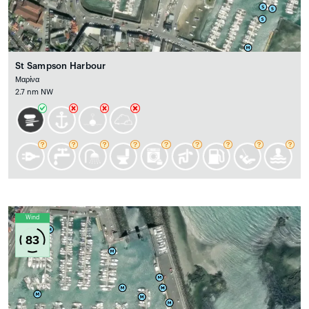
St Sampson Harbour
Μαρίνα
2.7 nm NW
Wind
83