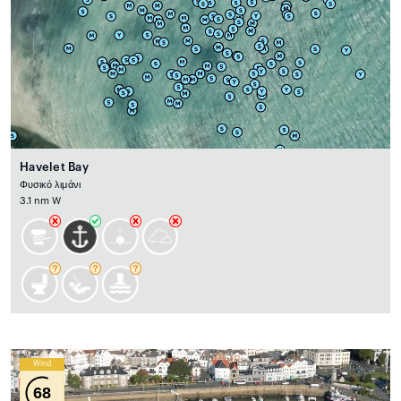
Havelet Bay
Φυσικό λιμάνι
3.1 nm W
Wind
68