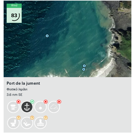
Wind
83
Port de la jument
Φυσικό λιμάνι
3.6 nm SE