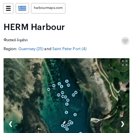
harbourmaps.com
HERM Harbour
Φυσικό λιμάνι
Region:
Guernsey (25)
and
Saint Peter Port (4)
❮
❯