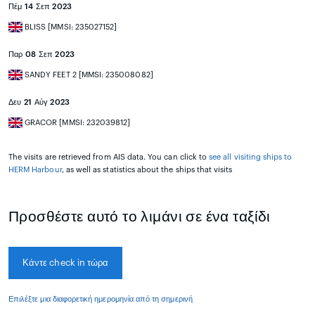
Πέμ 14 Σεπ 2023
BLISS [MMSI: 235027152]
Παρ 08 Σεπ 2023
SANDY FEET 2 [MMSI: 235008082]
Δευ 21 Αύγ 2023
GRACOR [MMSI: 232039812]
The visits are retrieved from AIS data. You can click to
see all visiting ships to
HERM Harbour
, as well as statistics about the ships that visits
Προσθέστε αυτό το λιμάνι σε ένα ταξίδι
Κάντε check in τώρα
Επιλέξτε μια διαφορετική ημερομηνία από τη σημερινή