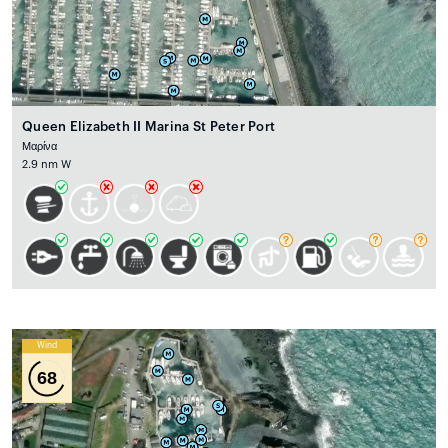
Queen Elizabeth II Marina St Peter Port
Μαρίνα
2.9 nm W
Wind
68