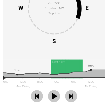
Δευ 05:00
W
E
5 m/s from NW
74 points
S
Next night
8m/s
3m/s
6:00
12:00
18:00
0:00
6:00
12:00
Man 10 Aug
Tir 11 Aug