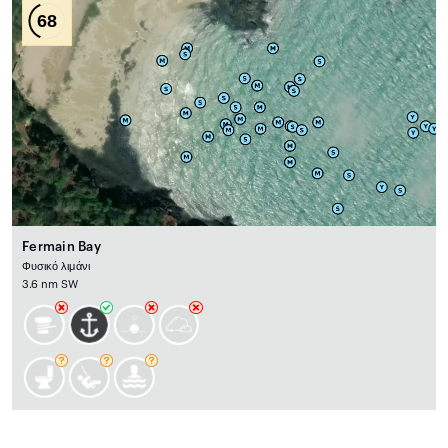
68
Fermain Bay
Φυσικό λιμάνι
3.6 nm SW