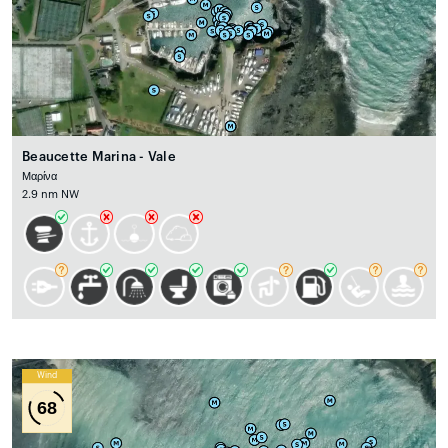
Beaucette Marina - Vale
Μαρίνα
2.9 nm NW
Wind
68