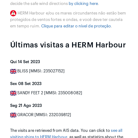
decide the safe wind directions
by clicking here
.
HERM Harbour e/ou os mares circundantes não estão bem
protegidos de ventos fortes e ondas, e você deve ter cautela
em tempo ruim.
Clique para editar o nível de proteção
.
Últimas visitas a HERM Harbour
Qui 14 Set 2023
BLISS [MMSI: 235027152]
Sex 08 Set 2023
SANDY FEET 2 [MMSI: 235008082]
Seg 21 Ago 2023
GRACOR [MMSI: 232039812]
The visits are retrieved from AIS data. You can click to
see all
visiting ships to HERM Harbour
, as well as statistics about the