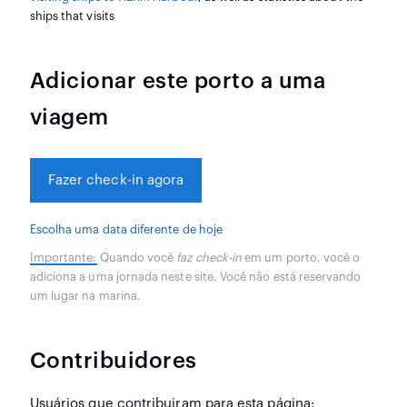
ships that visits
Adicionar este porto a uma
viagem
Fazer check-in agora
Escolha uma data diferente de hoje
Importante:
Quando você
faz check-in
em um porto, você o
adiciona a uma jornada neste site. Você não está reservando
um lugar na marina.
Contribuidores
Usuários que contribuiram para esta página: