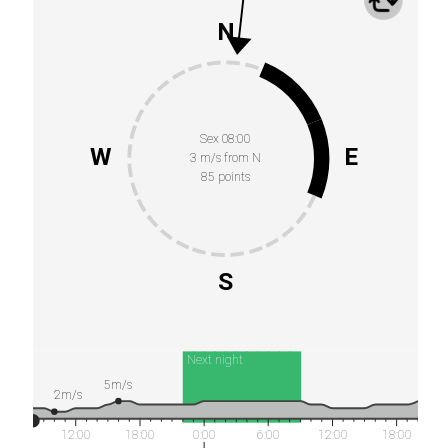
N
Sex 08:00
W
E
3 m/s from N
85 points
S
Next night
5m/s
2m/s
12:00
18:00
0:00
6:00
12:00
18:00