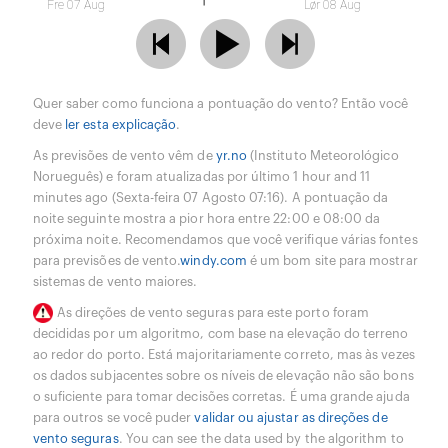
Fre 07 Aug
Lør 08 Aug
Quer saber como funciona a pontuação do vento? Então você
deve
ler esta explicação
.
As previsões de vento vêm de
yr.no
(Instituto Meteorológico
Norueguês) e foram atualizadas por último 1 hour and 11
minutes ago (Sexta-feira 07 Agosto 07:16). A pontuação da
noite seguinte mostra a pior hora entre 22:00 e 08:00 da
próxima noite. Recomendamos que você verifique várias fontes
para previsões de vento.
windy.com
é um bom site para mostrar
sistemas de vento maiores.
As direções de vento seguras para este porto foram
decididas por um algoritmo, com base na elevação do terreno
ao redor do porto. Está majoritariamente correto, mas às vezes
os dados subjacentes sobre os níveis de elevação não são bons
o suficiente para tomar decisões corretas. É uma grande ajuda
para outros se você puder
validar ou ajustar as direções de
vento seguras
. You can see the data used by the algorithm to