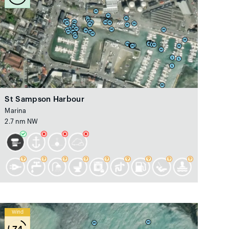
St Sampson Harbour
Marina
2.7 nm NW
Wind
74