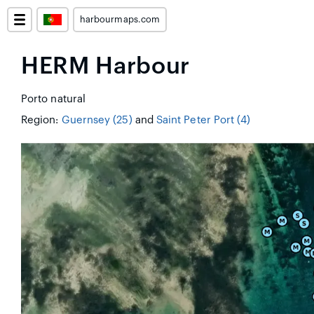
harbourmaps.com
HERM Harbour
Porto natural
Region:
Guernsey (25)
and
Saint Peter Port (4)