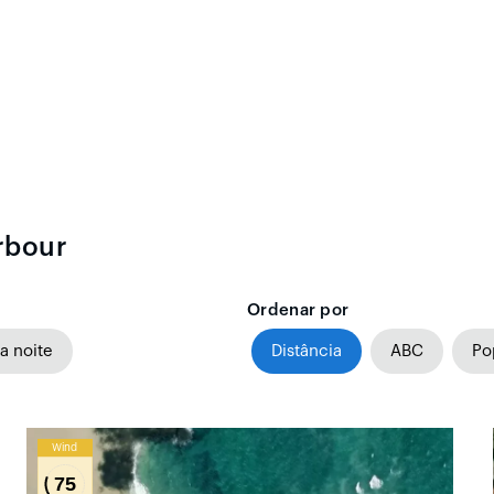
rbour
Ordenar por
a noite
Distância
ABC
Po
Wind
75