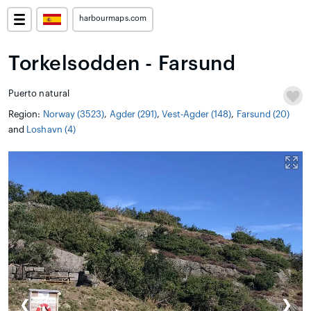
harbourmaps.com
Torkelsodden - Farsund
Puerto natural
Region:
Norway (3523)
,
Agder (291)
,
Vest-Agder (148)
,
Farsund (20)
and
Loshavn (4)
❮
❯