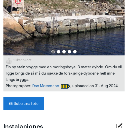
1
liker bildet
Fin ny steinbrygge med en moringsbøye. 3 meter dybde. Om du vil
ligge longside så må du sjekke de forskjellige dybdene helt inne
langs brygga.
Photographer:
Dan Mossmann
, uploaded on 31. Aug 2024
📸
Sube una foto
Instalaciones