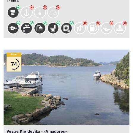
1.7 nm N
Wind
74
Vestre Kjeldevika - «Amadores»