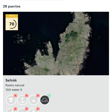
28
puertos
Wind
70
Saltråk
Puerto natural
700 meter S