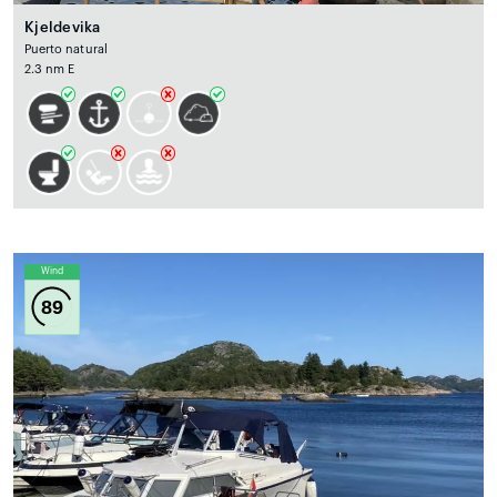
Kjeldevika
Puerto natural
2.3 nm E
Wind
89