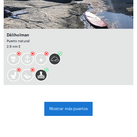
Dåliholman
Puerto natural
2.9 nm E
Mostrar más puertos