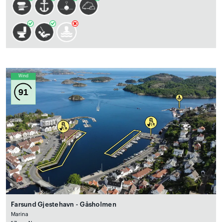
Wind
91
Farsund Gjestehavn - Gåsholmen
Marina