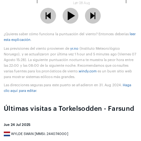
Lør 08 Aug
¿Quieres saber cómo funciona la puntuación del viento? Entonces deberías
leer
esta explicación
.
Las previsiones del viento provienen de
yr.no
(Instituto Meteorológico
Noruego), y se actualizaron por última vez 1 hour and 5 minutes ago (Viernes 07
Agosto 15:28). La siguiente puntuación nocturna te muestra la peor hora entre
las 22:00 y las 08:00 de la siguiente noche. Recomendamos que consultes
varias fuentes para los pronósticos de viento.
windy.com
es un buen sitio web
para mostrar sistemas eólicos más grandes.
Las direcciones seguras para este puerto se añadieron en 31. Aug 2024.
Haga
clic aquí para editar
.
Últimas visitas a Torkelsodden - Farsund
Jue 24 Jul 2025
WYLDE SWAN [MMSI: 244074000]