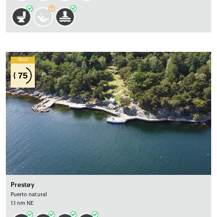
Wind
75
Prestøy
Puerto natural
1.1 nm NE