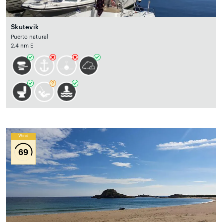
Skutevik
Puerto natural
2.4 nm E
Wind
69