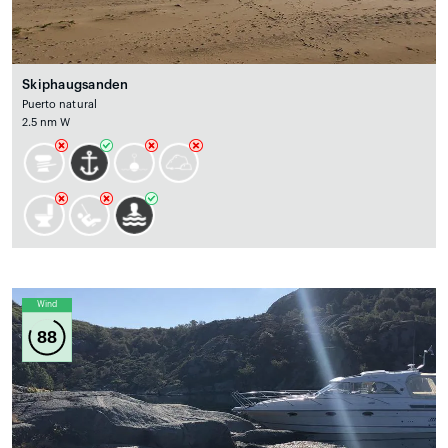
Skiphaugsanden
Puerto natural
2.5 nm W
Wind
88