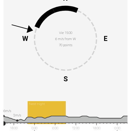
Vie 15:00
W
E
6 m/s from W
70 points
S
Next night
6m/s
2m/s
18:00
0:00
6:00
12:00
18:00
0:00