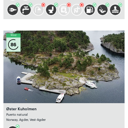
Wind
86
Øster Kuholmen
Puerto natural
Norway, Agder, Vest-Agder