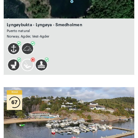
Lyngøybukta - Lyngøya - Smedholmen
Puerto natural
Norway, Agder, Vest-Agder
Wind
67