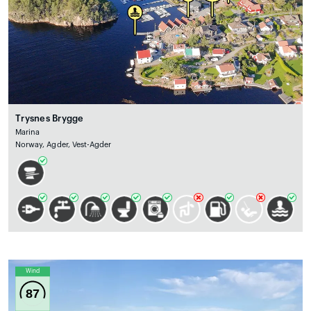
Trysnes Brygge
Marina
Norway, Agder, Vest-Agder
Wind
87