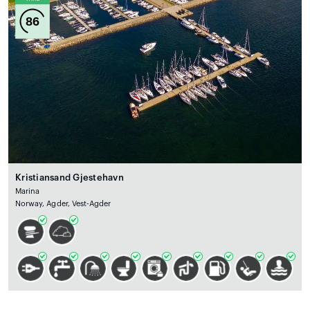
86
Kristiansand Gjestehavn
Marina
Norway, Agder, Vest-Agder