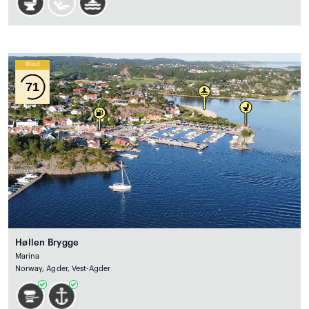
Wind
71
Høllen Brygge
Marina
Norway, Agder, Vest-Agder