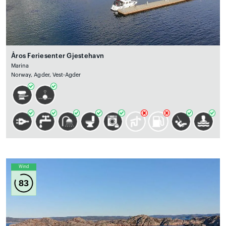
Åros Feriesenter Gjestehavn
Marina
Norway, Agder, Vest-Agder
Wind
83