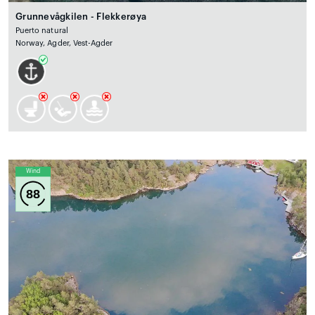
Grunnevågkilen - Flekkerøya
Puerto natural
Norway, Agder, Vest-Agder
Wind
88