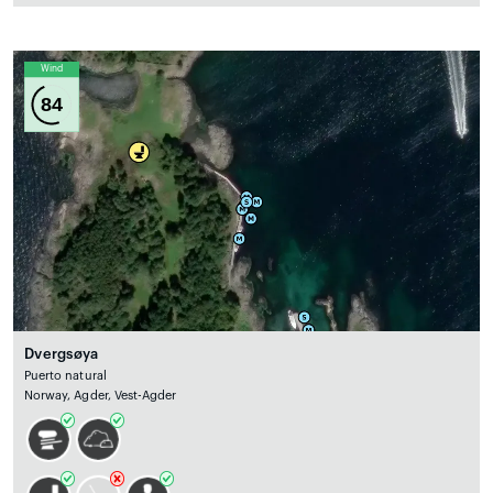
Wind
84
Dvergsøya
Puerto natural
Norway, Agder, Vest-Agder