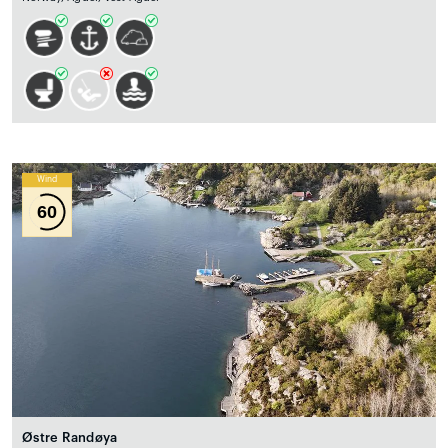
Wind
60
Østre Randøya