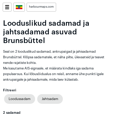
harbourmaps.com
Looduslikud sadamad ja
jahtsadamad asuvad
Brunsbüttel
Seal on 2 looduslikud sadamad, ankrupaigad ja jahisadamad
Brunsbüttel. Klõpsa sadamatele, et näha pilte, ülevaateid ja teavet
nende rajatiste kohta.
Me kasutame AIS-signaale, et määrata kindlaks iga sadama
populaarsus. Kui lõbusõidualus on reisil, anname ühe punkti igale
ankrupaigale ja jahisadamale, mida laev külastab.
Filtreeri
Loodussadam
Jahtsadam
2
sadamad