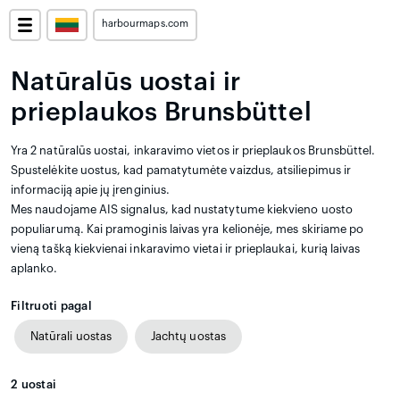
harbourmaps.com
Natūralūs uostai ir
prieplaukos Brunsbüttel
Yra 2 natūralūs uostai, inkaravimo vietos ir prieplaukos Brunsbüttel.
Spustelėkite uostus, kad pamatytumėte vaizdus, atsiliepimus ir
informaciją apie jų įrenginius.
Mes naudojame AIS signalus, kad nustatytume kiekvieno uosto
populiarumą. Kai pramoginis laivas yra kelionėje, mes skiriame po
vieną tašką kiekvienai inkaravimo vietai ir prieplaukai, kurią laivas
aplanko.
Filtruoti pagal
Natūrali uostas
Jachtų uostas
2
uostai