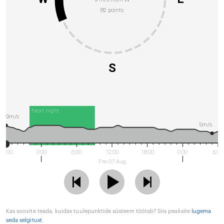
82 points
S
Next night
9m/s
5m/s
18:00
0:00
6:00
12:00
18:00
0:00
6:00
Fre 07 Aug
Kas soovite teada, kuidas tuulepunktide süsteem töötab? Siis peaksite
lugema
seda selgitust
.