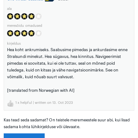
ala
meresõidu omadused
kirjeldus
Hea koht ankrumiseks. Saabusime pimedas ja ankurdasime enne
Stralsundi minekut. Hea sügavus, hea kinnitus. Navigeerimist
pimedas ei soovitata, kui ei ole tuttav, seal on mõned poid
tuledega, kuid on kitsas ja vähe navigatsioonimärke. See on
võimalik, kuid nõuab suurt valvsust.
[translated from Norwegian with AI]
1
x helpful | written on 13. Oct 2023
Kas tead seda sadamat? On teistele meremeestele suur abi, kui lisad
sadama kohta lühikirjelduse või ülevaate.