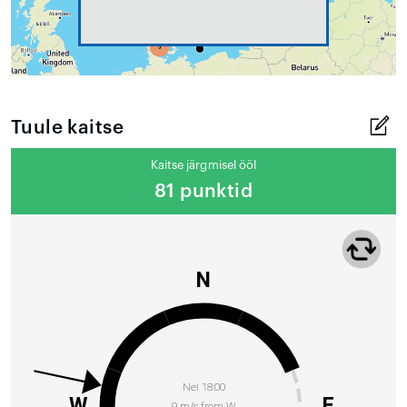
Tuule kaitse
Kaitse järgmisel ööl
81 punktid
N
Nel 18:00
W
E
9 m/s from W