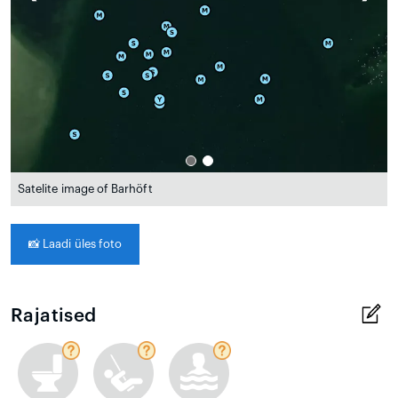
Satelite image of Barhöft
📸
Laadi üles foto
Rajatised