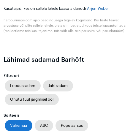
Kasutajad, kes on sellele lehele kaasa aidanud:
Arjen Weber
harbourmaps.com ajab paadindusega tegelev kogukond. Kui lisate teavet,
arvustuse või pilte sellele lehele, olete siin loetletud koos teiste kaasautoritega
(me loetleme teie kasutajanime, mis võib olla teie pärisnimi või pseudonüüm).
Lähimad sadamad Barhöft
Filtreeri
Loodussadam
Jahtsadam
Ohutu tuul järgmisel ööl
Sorteeri
Vahemaa
ABC
Populaarsus