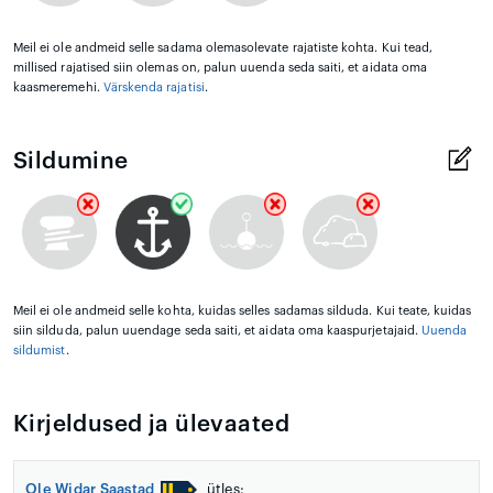
Meil ei ole andmeid selle sadama olemasolevate rajatiste kohta. Kui tead,
millised rajatised siin olemas on, palun uuenda seda saiti, et aidata oma
kaasmeremehi.
Värskenda rajatisi
.
Sildumine
Meil ei ole andmeid selle kohta, kuidas selles sadamas silduda. Kui teate, kuidas
siin silduda, palun uuendage seda saiti, et aidata oma kaaspurjetajaid.
Uuenda
sildumist
.
Kirjeldused ja ülevaated
Ole Widar Saastad
ütles: