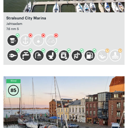
Stralsund City Marina
Jahtsadam
7.6 nm S
Wind
85