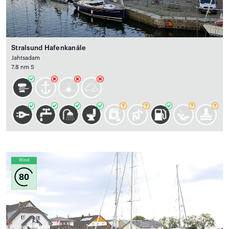
Stralsund Hafenkanäle
Jahtsadam
7.8 nm S
Wind
80