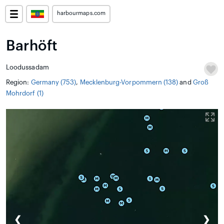
harbourmaps.com
Barhöft
Loodussadam
Region:
Germany (753)
,
Mecklenburg-Vorpommern (138)
and
Groß
Mohrdorf (1)
❮
❯