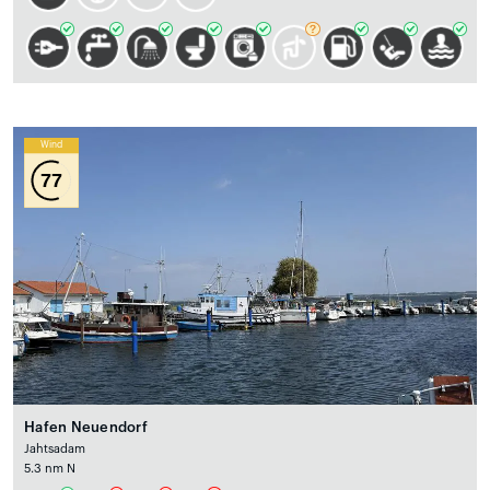
Wind
77
Hafen Neuendorf
Jahtsadam
5.3 nm N