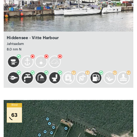
Hiddensee - Vitte Harbour
Jahtsadam
8.0 nm N
Wind
63