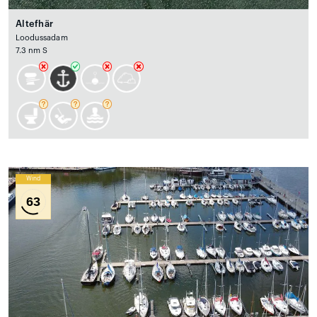
Altefhär
Loodussadam
7.3 nm S
Wind
63