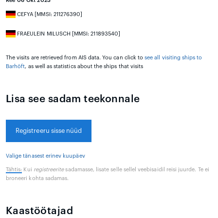
Ree 06 Okt 2023
CEFYA [MMSI: 211276390]
FRAEULEIN MILUSCH [MMSI: 211893540]
The visits are retrieved from AIS data. You can click to
see all visiting ships to
Barhöft
, as well as statistics about the ships that visits
Lisa see sadam teekonnale
Registreeru sisse nüüd
Valige tänasest erinev kuupäev
Tähtis:
Kui
registreerite
sadamasse, lisate selle sellel veebisaidil reisi juurde. Te ei
broneeri kohta sadamas.
Kaastöötajad