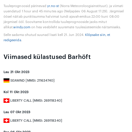
Tuuleprognoosid pärinevad
yr.no-st
(Norra Meteoroloogiainstituut), ja viimati
uuendatud 1 hour and 45 minutes ago (Neljapäev 06 August 17:29). Järgmisel
öösel näitab punktisumma halvimat tundi ajavahemikus 22:00 kuni 08:00
järgmisel ööl. Soovitame kontrollida tuuleprognooside jaoks mitut
allikat.
windy.com
on hea veebileht suuremate tuulesüsteemide näitamiseks.
Selle sadama ohutud suunad lisati kell 21. Jun 2024.
Klõpsake siin, et
redigeerida
.
Viimased külastused Barhöft
Lau 21 Okt 2023
SEAWIND [MMSI: 211634740]
Kol 11 Okt 2023
LIBERTY CALL [MMSI: 269118340]
Lau 07 Okt 2023
LIBERTY CALL [MMSI: 269118340]