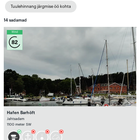
Tuulehinnang järgmise öö kohta
14
sadamad
Wind
82
Hafen Barhöft
Jahtsadam
1100 meter SW