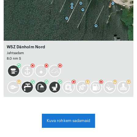
WSZ Dänholm Nord
Jahtsadam
8.0 nm S
Kuva rohkem sadamaid