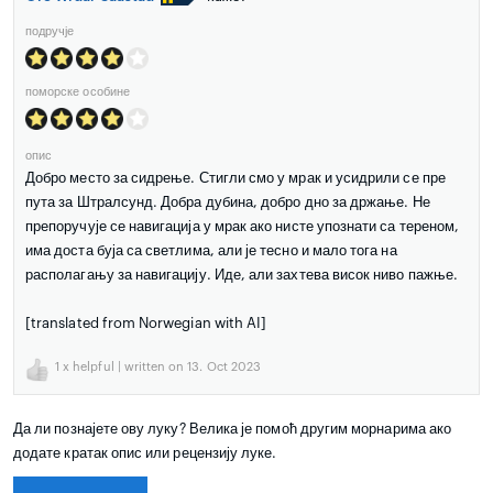
подручје
поморске особине
опис
Добро место за сидрење. Стигли смо у мрак и усидрили се пре
пута за Штралсунд. Добра дубина, добро дно за држање. Не
препоручује се навигација у мрак ако нисте упознати са тереном,
има доста буја са светлима, али је тесно и мало тога на
располагању за навигацију. Иде, али захтева висок ниво пажње.
[translated from Norwegian with AI]
1
x helpful | written on 13. Oct 2023
Да ли познајете ову луку? Велика је помоћ другим морнарима ако
додате кратак опис или рецензију луке.