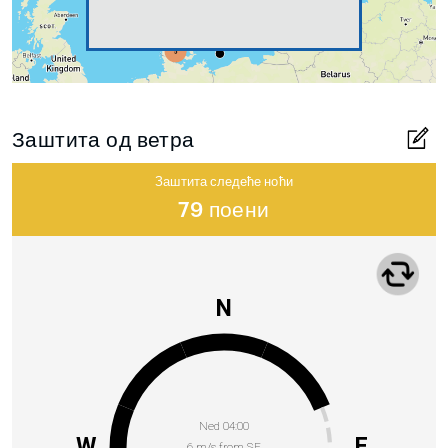
Заштита од ветра
Заштита следеће ноћи
79 поени
N
Ned 04:00
W
E
6 m/s from SE