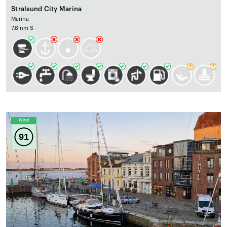
Stralsund City Marina
Marina
7.6 nm S
Wind
91