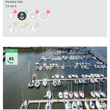
Prirodna luka
7.3 nm S
Wind
81