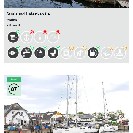
Stralsund Hafenkanäle
Marina
7.8 nm S
Wind
87