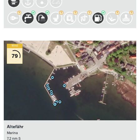
Wind
79
Altefähr
Marina
7.2 nm S