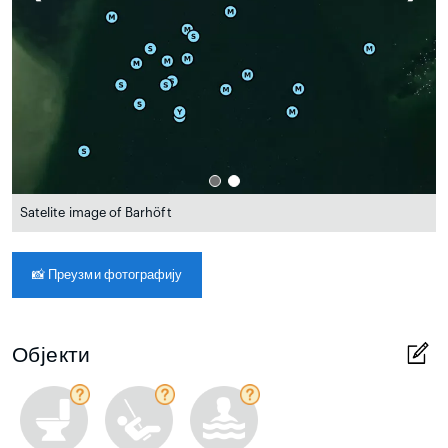
Satelite image of Barhöft
📸
Преузми фотографију
Објекти