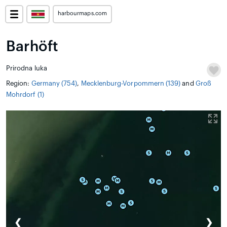
harbourmaps.com
Barhöft
Prirodna luka
Region:
Germany (754)
,
Mecklenburg-Vorpommern (139)
and
Groß
Mohrdorf (1)
❮
❯