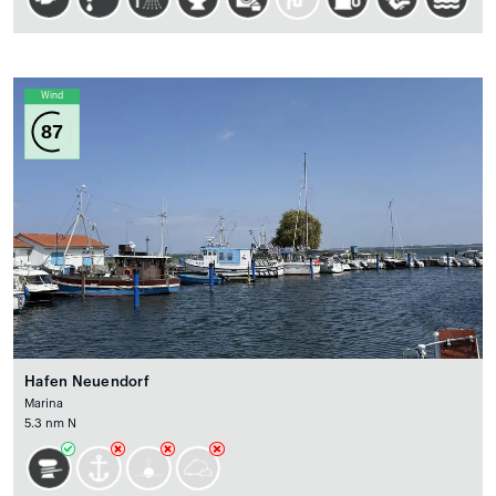
Wind
87
Hafen Neuendorf
Marina
5.3 nm N