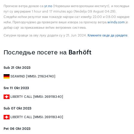
Прогнозе ветра долазе са
yr.no
(Норвешки метеоролошки институт), и последњи
пут су ажуриране 1 hour and 17 minutes ago (Nedelja 09 Avgust 04:29).
Следећи ноћни резултат вам показује најгори сат између 22:00 и 08:00 наредне
ноћи. Препоручујемо да проверите више извора за прогнозу ветра.
windy.com
је
добар сајт за приказивање већих ветровних система.
Сигурни правци за ову луку додати су у 21. Jun 2024.
Кликните овде да уредите
.
Последње посете на Barhöft
Sub 21 Okt 2023
SEAWIND [MMSI: 211634740]
Sre 11 Okt 2023
LIBERTY CALL [MMSI: 269118340]
Sub 07 Okt 2023
LIBERTY CALL [MMSI: 269118340]
Pet 06 Okt 2023