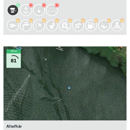
Wind
81
Altefhär