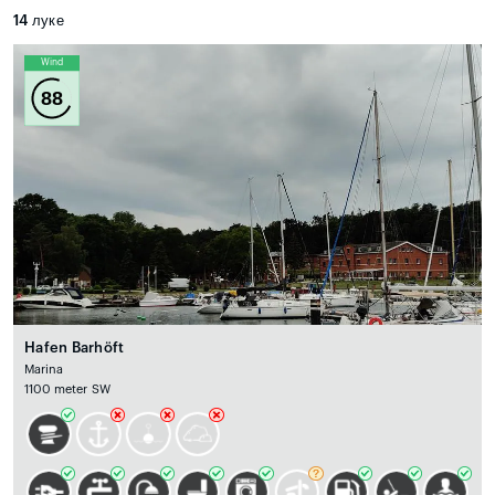
14
луке
Wind
88
Hafen Barhöft
Marina
1100 meter SW