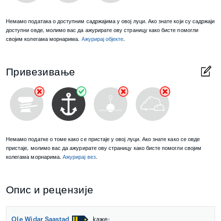
Немамо података о доступним садржајима у овој луци. Ако знате који су садржаји
доступни овде, молимо вас да ажурирате ову страницу како бисте помогли
својим колегама морнарима.
Aжурирај објекте
.
Привезивање
Немамо податке о томе како се пристаје у овој луци. Ако знате како се овде
пристаје, молимо вас да ажурирате ову страницу како бисте помогли својим
колегама морнарима.
Ажурирај вез
.
Опис и рецензије
Ole Widar Saastad
kaже: