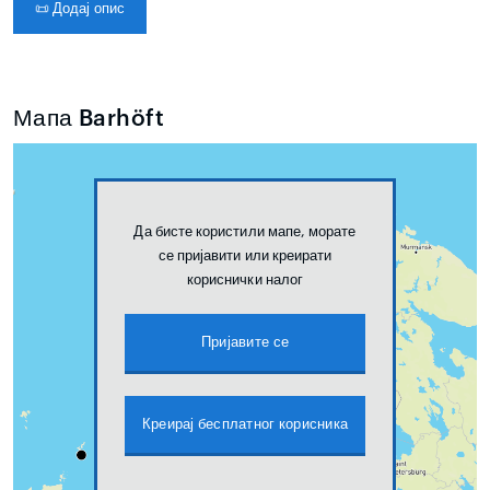
📜
Додај опис
Мапа Barhöft
Да бисте користили мапе, морате
се пријавити или креирати
кориснички налог
Пријавите се
Креирај бесплатног корисника