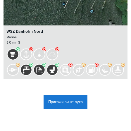
WSZ Dänholm Nord
Marina
8.0 nm S
Прикажи више лука