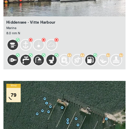
Hiddensee - Vitte Harbour
Marina
8.0 nm N
Wind
79