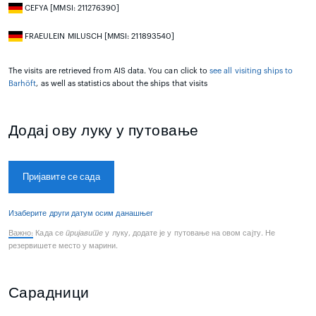
CEFYA [MMSI: 211276390]
FRAEULEIN MILUSCH [MMSI: 211893540]
The visits are retrieved from AIS data. You can click to
see all visiting ships to
Barhöft
, as well as statistics about the ships that visits
Додај ову луку у путовање
Пријавите се сада
Изаберите други датум осим данашњег
Важно:
Када се
пријавите
у луку, додате је у путовање на овом сајту. Не
резервишете место у марини.
Сарадници