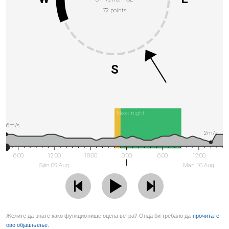
72 points
S
Next night
6m/s
2m/s
6:00
12:00
18:00
0:00
6:00
12:00
Søn 09 Aug
Man 10 Aug
Желите да знате како функционише оцена ветра? Онда би требало да
прочитате
ово објашњење
.