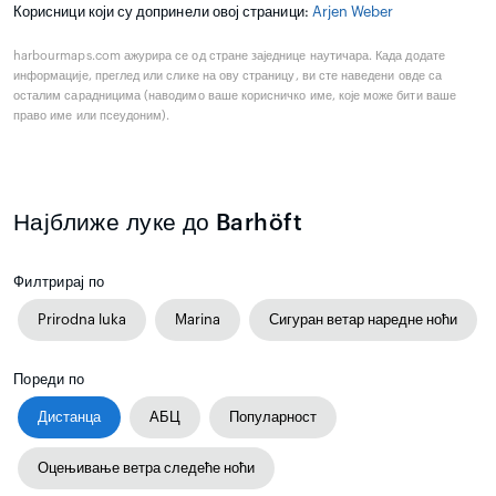
Корисници који су допринели овој страници:
Arjen Weber
harbourmaps.com ажурира се од стране заједнице наутичара. Када додате
информације, преглед или слике на ову страницу, ви сте наведени овде са
осталим сарадницима (наводимо ваше корисничко име, које може бити ваше
право име или псеудоним).
Најближе луке до Barhöft
Филтрирај по
Prirodna luka
Marina
Сигуран ветар наредне ноћи
Пореди по
Дистанца
АБЦ
Популарност
Оцењивање ветра следеће ноћи