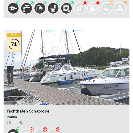
Wind
71
Yachthafen Schaprode
Marina
6.0 nm NE