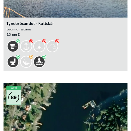
Tynderösundet - Kattskär
Luonnonsatama
9.0 nm E
Wind
89