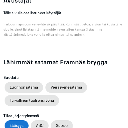
Avustajat
Tälle sivulle osallistuneet käyttäjät:
harbourmaps.com veneyhteisö päivittää. Kun lisäät tietoa, arvion tai kuvia tälle
sivulle, sinut listataan tänne muiden avustajien kanssa (listaamme
käyttäjänimesi, joka voi olla oikea nimesi tai salanimi).
Lähimmät satamat Framnäs brygga
Suodata
Luonnonsatama
Vierasvenesatama
Turvallinen tuuli ensi yönä
Tilaa järjestyksessä
Etäisyys
ABC
Suosio