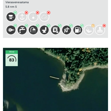
Vierasvenesatama
5.8 nm S
Wind
83