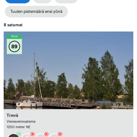
Tuulen pistemäärä ensi yönä
8
satamat
Wind
89
Timrå
Vierasvenesatama
1200 meter NE