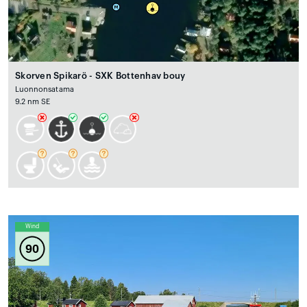
Skorven Spikarö - SXK Bottenhav bouy
Luonnonsatama
9.2 nm SE
Wind
90