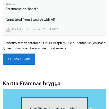
kuvaus
Satamassa on: Bensiini
[translated from Swedish with AI]
0
x helpful | written on 26. Jul 2022
Tunnetko tämän sataman? On suuri apu muille purjehtijoille, jos lisäät
lyhyen kuvauksen tai arvostelun satamasta.
📜
Lisää kuvaus
Kartta Framnäs brygga
Käyttääksesi karttoja sinun täytyy