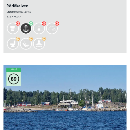
Rödökalven
Luonnonsatama
7.9 nm SE
Wind
89