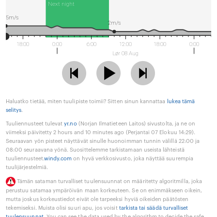
Next night
5m/s
2m/s
18:00
0:00
6:00
12:00
18:00
0:00
Lør 08 Aug
Haluatko tietää, miten tuulipiste toimii? Sitten sinun kannattaa
lukea tämä
selitys
.
Tuuliennusteet tulevat
yr.no
(Norjan Ilmatieteen Laitos) sivustolta, ja ne on
viimeksi päivitetty 2 hours and 10 minutes ago (Perjantai 07 Elokuu 14:29).
Seuraavan yön pisteet näyttävät sinulle huonoimman tunnin välillä 22:00 ja
08:00 seuraavana yönä. Suosittelemme tarkistamaan useista lähteistä
tuuliennusteet.
windy.com
on hyvä verkkosivusto, joka näyttää suurempia
tuulijärjestelmiä.
Tämän sataman turvalliset tuulensuunnat on määritetty algoritmilla, joka
perustuu satamaa ympäröivän maan korkeuteen. Se on enimmäkseen oikein,
mutta joskus korkeustiedot eivät ole tarpeeksi hyviä oikeiden päätösten
tekemiseksi. Muista olisi suuri apu, jos voisit
tarkista tai säädä turvalliset
tuulensuunnat
. You can see the data used by the algorithm to decide the safe