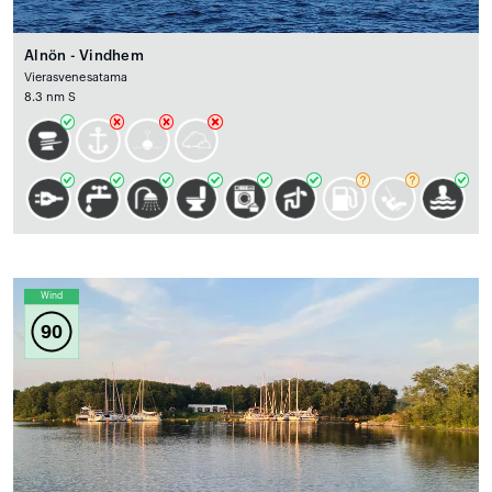
Alnön - Vindhem
Vierasvenesatama
8.3 nm S
Wind
90