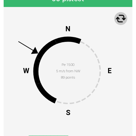
N
Pe 15:00
W
E
5 m/s from NW
89 points
S