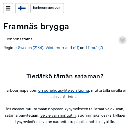
harbourmaps.com
Framnäs brygga
Luonnonsatama
Region:
Sweden (2184)
,
Västernorrland (61)
and
Timrå (7)
Tiedätkö tämän sataman?
harbourmaps.com
on purjehdusyhteisön luoma
, mutta tällä sivulla ei
ole vielä tietoja.
Jos vastaat muutamaan nopeaan kysymykseen tai lataat valokuvan,
satama päivitetään.
Se vie vain minuutin
, suurimmaksi osaksi kyllä/ei
kysymyksiä ja sivu on suunniteltu pienille mobiilinäytöille.