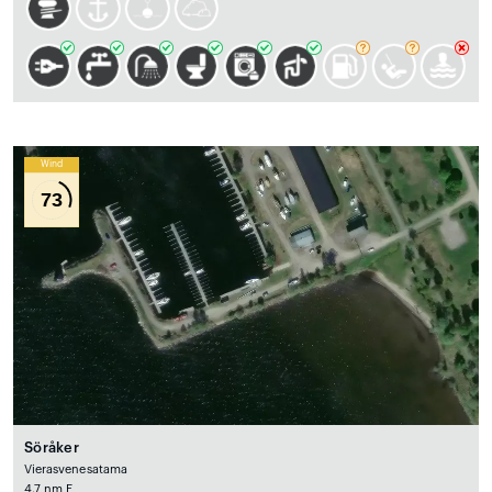
Wind
73
Söråker
Vierasvenesatama
4.7 nm E