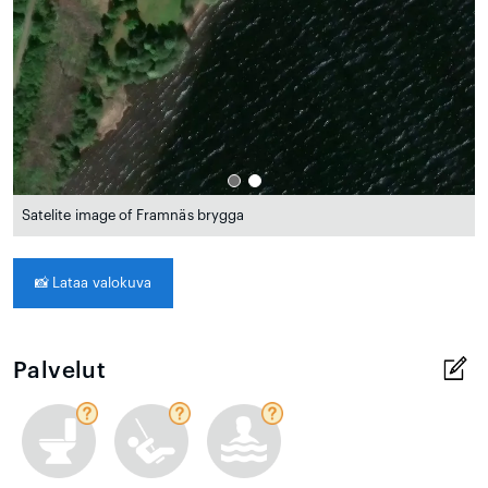
Satelite image of Framnäs brygga
📸
Lataa valokuva
Palvelut