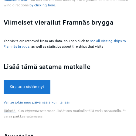
wind directions
by clicking here
.
Viimeiset vierailut Framnäs brygga
The visits are retrieved from AIS data. You can click to
see all visiting ships to
Framnäs brygga
, as well as statistics about the ships that visits
Lisää tämä satama matkalle
Kirjaudu sisään nyt
Valitse jokin muu päivämäärä kuin tänään
Tärkeää:
Kun
kirjaudut
satamaan, lisäät sen matkalle tällä verkkosivustolla. Et
varaa paikkaa satamassa.