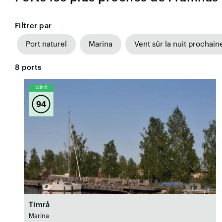
Filtrer par
Port naturel
Marina
Vent sûr la nuit prochain
8
ports
Wind
94
Timrå
Marina