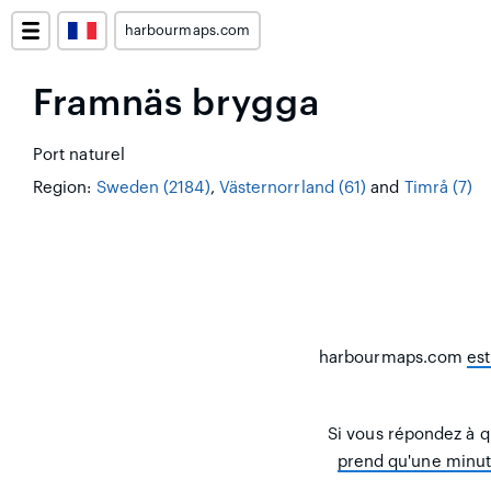
harbourmaps.com
Framnäs brygga
Port naturel
Region:
Sweden (2184)
,
Västernorrland (61)
and
Timrå (7)
harbourmaps.com
es
Si vous répondez à q
prend qu'une minu