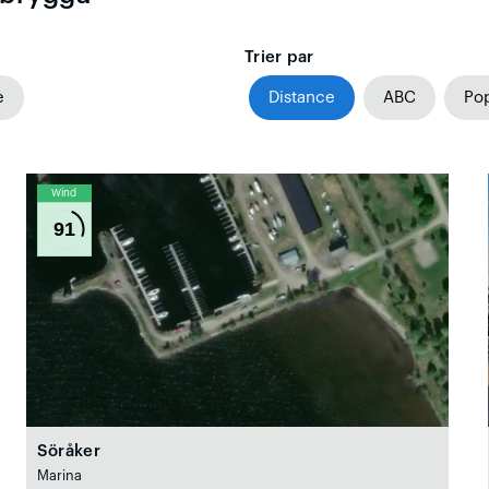
Trier par
e
Distance
ABC
Pop
Wind
91
Söråker
Marina