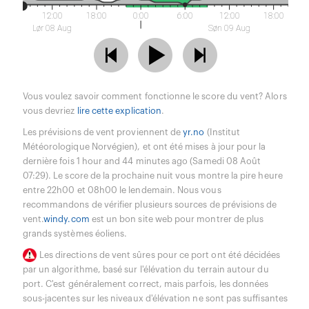
12:00
18:00
0:00
6:00
12:00
18:00
Lør 08 Aug
Søn 09 Aug
Vous voulez savoir comment fonctionne le score du vent? Alors
vous devriez
lire cette explication
.
Les prévisions de vent proviennent de
yr.no
(Institut
Météorologique Norvégien), et ont été mises à jour pour la
dernière fois 1 hour and 44 minutes ago (Samedi 08 Août
07:29). Le score de la prochaine nuit vous montre la pire heure
entre 22h00 et 08h00 le lendemain. Nous vous
recommandons de vérifier plusieurs sources de prévisions de
vent.
windy.com
est un bon site web pour montrer de plus
grands systèmes éoliens.
Les directions de vent sûres pour ce port ont été décidées
par un algorithme, basé sur l'élévation du terrain autour du
port. C'est généralement correct, mais parfois, les données
sous-jacentes sur les niveaux d'élévation ne sont pas suffisantes