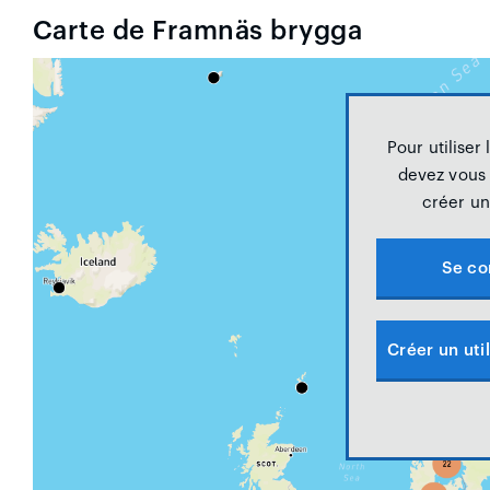
Carte de Framnäs brygga
Pour utiliser 
devez vous
créer un 
Se co
Créer un util