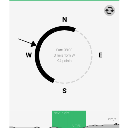
N
Sam 08:00
W
E
3 m/s from W
94 points
S
Next night
6m/s
0m/s