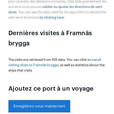
pour prendre des décisions correctes. Cela aide grandement les
autres si vous pouvez
valider ou ajuster les directions de vent
sûres
. You can see the data used by the algorithm to decide the
safe wind directions
by clicking here
.
Dernières visites à Framnäs
brygga
The visits are retrieved from AIS data. You can click to
see all
visiting ships to Framnäs brygga
, as well as statistics about the
ships that visits
Ajoutez ce port à un voyage
Enregistrez-vous maintenant