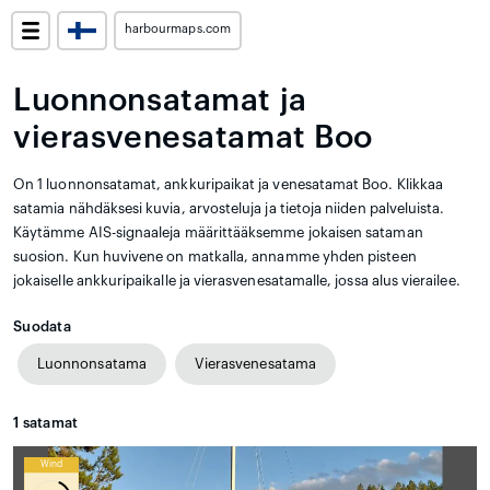
harbourmaps.com
Luonnonsatamat ja
vierasvenesatamat Boo
On 1 luonnonsatamat, ankkuripaikat ja venesatamat Boo. Klikkaa
satamia nähdäksesi kuvia, arvosteluja ja tietoja niiden palveluista.
Käytämme AIS-signaaleja määrittääksemme jokaisen sataman
suosion. Kun huvivene on matkalla, annamme yhden pisteen
jokaiselle ankkuripaikalle ja vierasvenesatamalle, jossa alus vierailee.
Suodata
Luonnonsatama
Vierasvenesatama
1
satamat
Wind