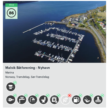
Wind
86
Malvik Båtforening - Nyhavn
Marina
Norway, Trøndelag, Sør-Trøndelag