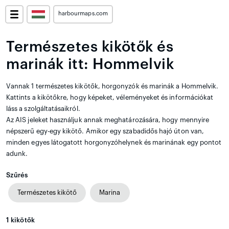
harbourmaps.com
Természetes kikötők és
marinák itt: Hommelvik
Vannak 1 természetes kikötők, horgonyzók és marinák a Hommelvik.
Kattints a kikötőkre, hogy képeket, véleményeket és információkat
láss a szolgáltatásaikról.
Az AIS jeleket használjuk annak meghatározására, hogy mennyire
népszerű egy-egy kikötő. Amikor egy szabadidős hajó úton van,
minden egyes látogatott horgonyzóhelynek és marinának egy pontot
adunk.
Szűrés
Természetes kikötő
Marina
1
kikötők