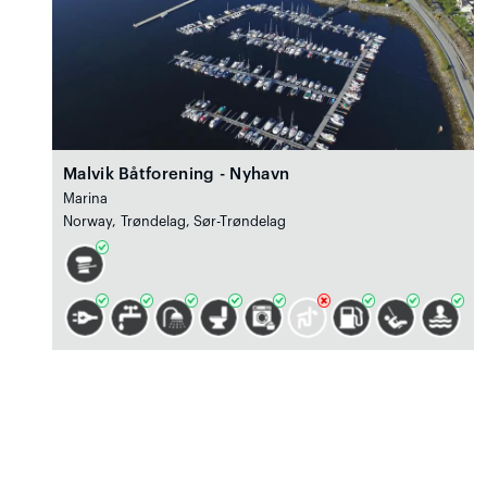
Malvik Båtforening - Nyhavn
Marina
Norway, Trøndelag, Sør-Trøndelag