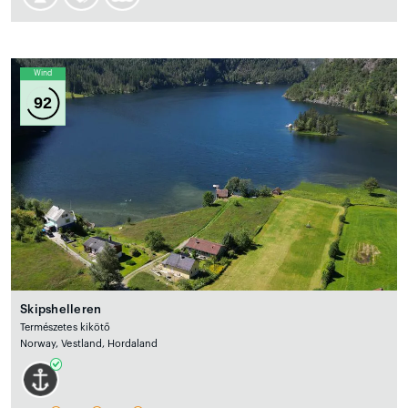
Wind
92
Skipshelleren
Természetes kikötő
Norway, Vestland, Hordaland