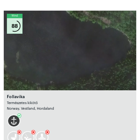
Wind
88
Follavika
Természetes kikötő
Norway, Vestland, Hordaland