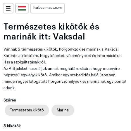
harbourmaps.com
Természetes kikötők és
marinák itt: Vaksdal
Vannak 5 természetes kikötők, horgonyzók és marinák a Vaksdal.
Kattints a kikötőkre, hogy képeket, véleményeket és információkat
láss a szolgáltatásaikról.
Az AIS jeleket használjuk annak meghatározására, hogy mennyire
népszerű egy-egy kikötő. Amikor egy szabadidős hajó úton van,
minden egyes látogatott horgonyzóhelynek és marinának egy pontot
adunk.
Szűrés
Természetes kikötő
Marina
5
kikötők