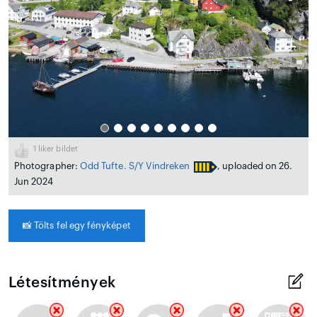
1
liker bildet
Photographer:
Odd Tufte. S/Y Vindreken
, uploaded on 26.
Jun 2024
📸
Tölts fel egy fényképet
Létesítmények