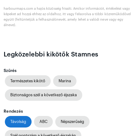
harbourmaps.com a hajós közösség frissíti. Amikor információt, értékelést vagy
képeket ad hozzá ehhez az oldalhoz, itt vagy felsorolva a többi közreműködővel
együtt (feltüntetjük a felhasználónevét, amely lehet a valódi neve vagy egy
álneve).
Legközelebbi kikötők Stamnes
Szűrés
Természetes kikötő
Marina
Biztonságos szél a következő éjszaka
Rendezés
Távolság
ABC
Népszerűség
Szél pontszám a következő éjszakán