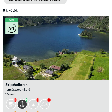
6
kikötők
Wind
94
Skipshelleren
Természetes kikötő
1.5 nm E