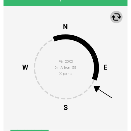
N
Pén 20:00
W
E
0 m/s from SE
97 points
S