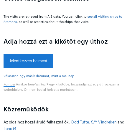
The visits are retrieved from AIS data. You can click to
see all visiting ships to
Stamnes
, as well as statistics about the ships that visits
Adja hozzá ezt a kikötőt egy úthoz
Jelentkezzen be most
Válasszon egy másik dátumot, mint a mai nap
Fontos:
Amikor be
jelentkezik
egy kikötőbe, hozzáadja azt egy úthoz ezen a
weboldalon. Ön nem foglal helyet a marinában.
Közreműködők
Az oldalhoz hozzájáruló felhasználók:
Odd Tufte. S/Y Vindreken
and
Lene Ø