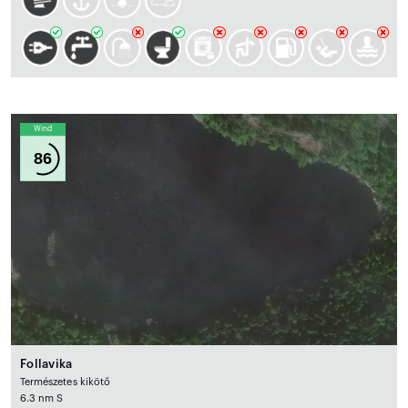
Wind
86
Follavika
Természetes kikötő
6.3 nm S