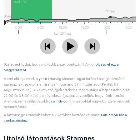
Next night
4m/s
0m/s
0:00
6:00
12:00
18:00
0:00
6:00
Lør 08 Aug
Szeretnéd tudni, hogy működik a szél pontszám? Akkor
olvasd el ezt a
magyarázatot
.
A szél-előrejelzések a
yr.no
(Norvég Meteorológiai Intézet) szolgáltatásából
származnak, és utoljára frissítve 1 hour and 57 minutes ago (Péntek 07
Augusztus 19:29). A következő éjjeli értékelés megmutatja a legrosszabb órát
22:00 és 08:00 között a következő éjszaka. Javasoljuk, hogy több forrást
ellenőrizzen a széljóslatokhoz.
windy.com
jó weboldal nagyobb szélerőművek
bemutatására.
A biztonságos irányok ehhez a kikötőhöz hozzáadva None.
Kattintson ide a
szerkesztéshez
.
Utolsó látogatások Stamnes