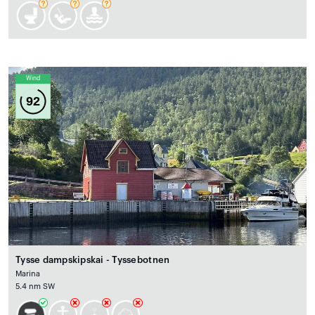
Wind
92
Tysse dampskipskai - Tyssebotnen
Marina
5.4 nm SW