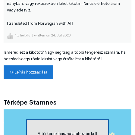
irányban, vagy rekeszekben lehet kikötni. Nincs elérhető áram
vagy édesvíz.
[translated from Norwegian with AI]
1
x helpful | written on 24. Jul 2023
Ismered ezt a kikötőt? Nagy segítség a többi tengerész számára, ha
hozzáadsz egy rövid leírást vagy értékelést a kikötőről.
📜
Leírás hozzáadása
Térképe Stamnes
A térképek használatához be kell