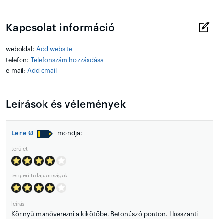
Kapcsolat információ
weboldal:
Add website
telefon:
Telefonszám hozzáadása
e-mail:
Add email
Leírások és vélemények
Lene Ø
mondja:
terület
tengeri tulajdonságok
leírás
Könnyű manőverezni a kikötőbe. Betonúszó ponton. Hosszanti