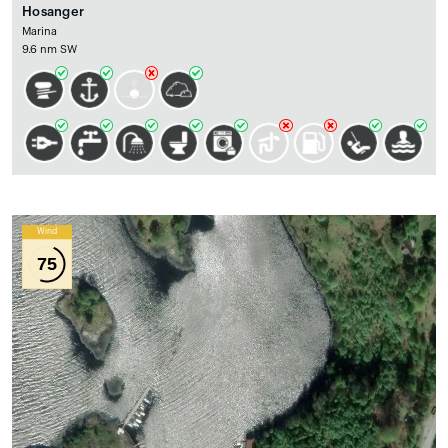
Hosanger
Marina
9.6 nm SW
Wind
75