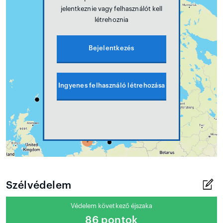
jelentkeznie vagy felhasználót kell
létrehoznia
Bejelentkezés
Ingyenes felhasználó létrehozása
Szélvédelem
Védelem következő éjszaka
86 pontok