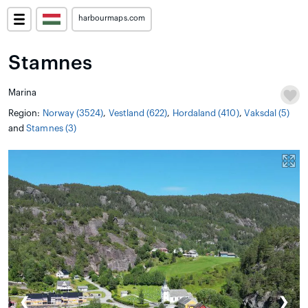
harbourmaps.com
Stamnes
Marina
Region:
Norway (3524)
,
Vestland (622)
,
Hordaland (410)
,
Vaksdal (5)
and
Stamnes (3)
❮
❯