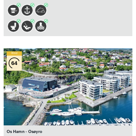
Wind
64
Os Hamn - Osøyro