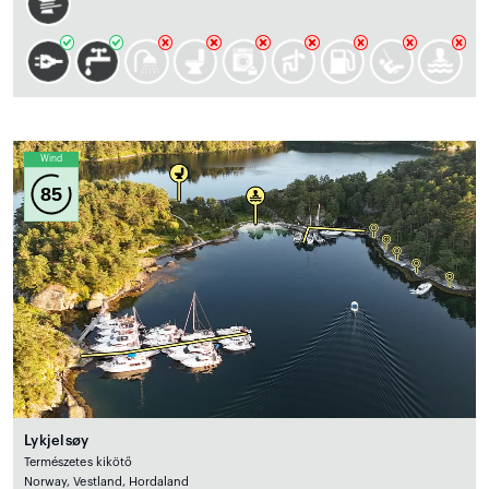
Wind
85
Lykjelsøy
Természetes kikötő
Norway, Vestland, Hordaland