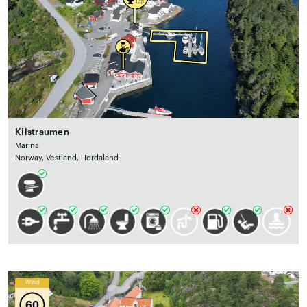
Kilstraumen
Marina
Norway, Vestland, Hordaland
Wind
60