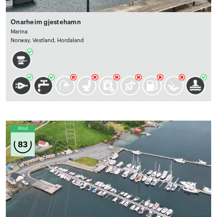
Onarheim gjestehamn
Marina
Norway, Vestland, Hordaland
Wind
83