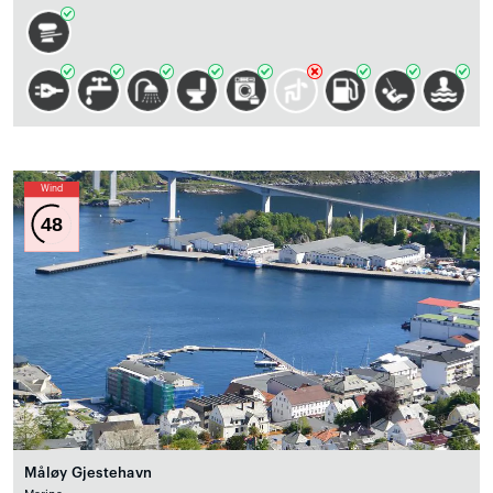
Wind
48
Måløy Gjestehavn