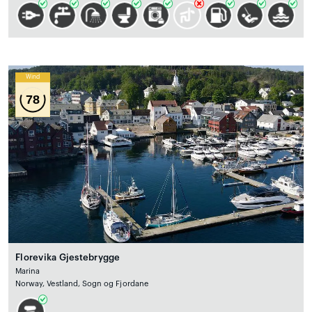
Wind
78
Florevika Gjestebrygge
Marina
Norway, Vestland, Sogn og Fjordane