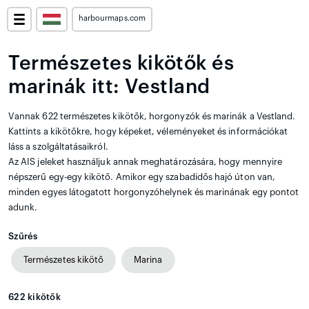
harbourmaps.com
Természetes kikötők és
marinák itt: Vestland
Vannak 622 természetes kikötők, horgonyzók és marinák a Vestland.
Kattints a kikötőkre, hogy képeket, véleményeket és információkat
láss a szolgáltatásaikról.
Az AIS jeleket használjuk annak meghatározására, hogy mennyire
népszerű egy-egy kikötő. Amikor egy szabadidős hajó úton van,
minden egyes látogatott horgonyzóhelynek és marinának egy pontot
adunk.
Szűrés
Természetes kikötő
Marina
622
kikötők