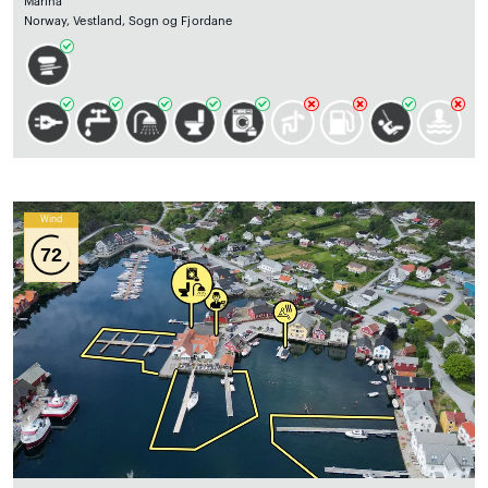
Marina
Norway, Vestland, Sogn og Fjordane
Wind
72