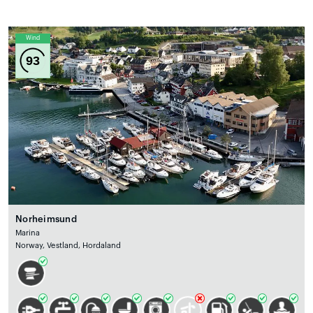
Wind
93
Norheimsund
Marina
Norway, Vestland, Hordaland