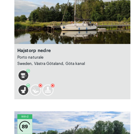
Hajstorp nedre
Porto naturale
Sweden, Västra Götaland, Göta kanal
Wind
89