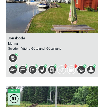
Jonsboda
Marina
Sweden, Västra Götaland, Göta kanal
Wind
91