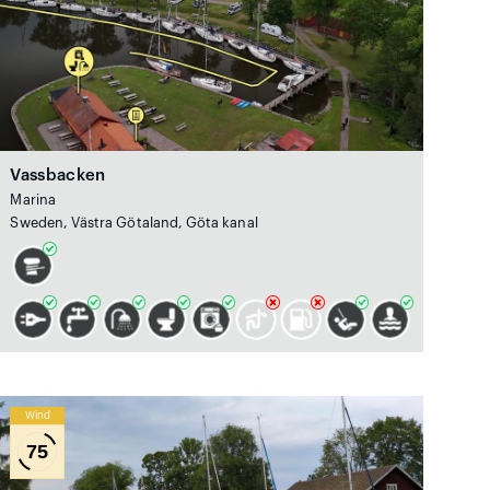
Vassbacken
Marina
Sweden, Västra Götaland, Göta kanal
Wind
75