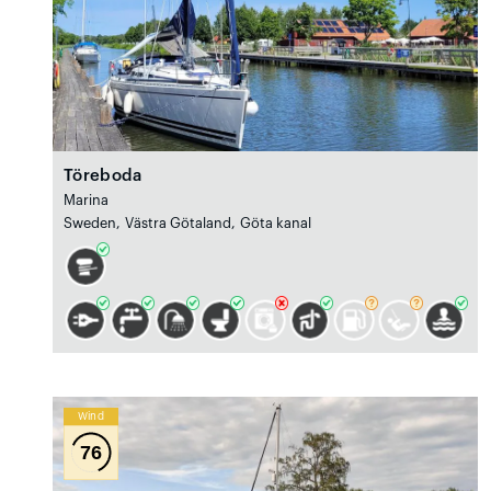
Töreboda
Marina
Sweden, Västra Götaland, Göta kanal
Wind
76