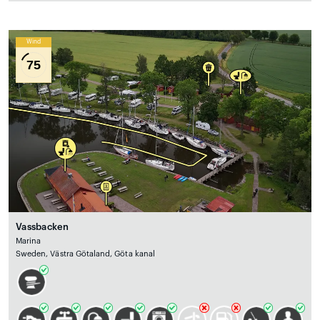
Wind
75
Vassbacken
Marina
Sweden, Västra Götaland, Göta kanal