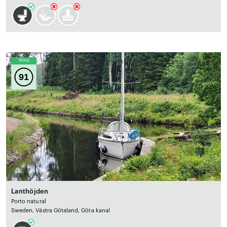
Wind
91
Lanthöjden
Porto natural
Sweden, Västra Götaland, Göta kanal