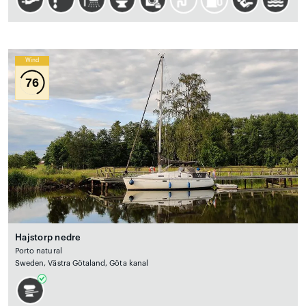
Wind
76
Hajstorp nedre
Porto natural
Sweden, Västra Götaland, Göta kanal