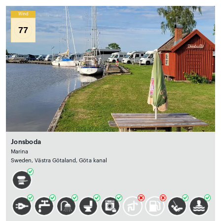
Wind
77
Jonsboda
Marina
Sweden, Västra Götaland, Göta kanal