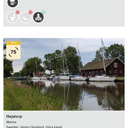
Wind
75
Hajstorp
Marina
Sweden, Västra Götaland, Göta kanal