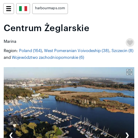
harbourmaps.com
Centrum Żeglarskie
Marina
Region:
Poland (164)
,
West Pomeranian Voivodeship (38)
,
Szczecin (8)
and
Województwo zachodniopomorskie (6)
❮
❯