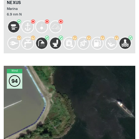
NEXUS
Marina
6.9 nm N
Wind
94