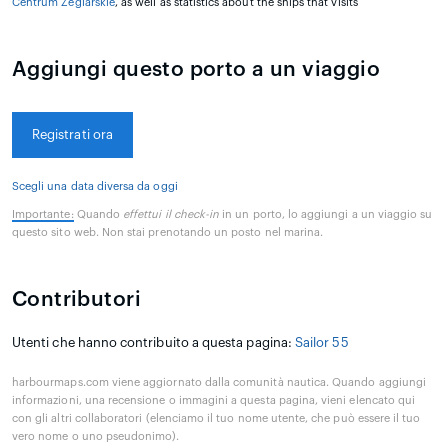
Centrum Żeglarskie
, as well as statistics about the ships that visits
Aggiungi questo porto a un viaggio
Registrati ora
Scegli una data diversa da oggi
Importante:
Quando
effettui il check-in
in un porto, lo aggiungi a un viaggio su
questo sito web. Non stai prenotando un posto nel marina.
Contributori
Utenti che hanno contribuito a questa pagina:
Sailor 55
harbourmaps.com viene aggiornato dalla comunità nautica. Quando aggiungi
informazioni, una recensione o immagini a questa pagina, vieni elencato qui
con gli altri collaboratori (elenciamo il tuo nome utente, che può essere il tuo
vero nome o uno pseudonimo).