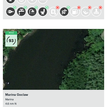
Wind
93
Marina Goclaw
Marina
4.6 nm N