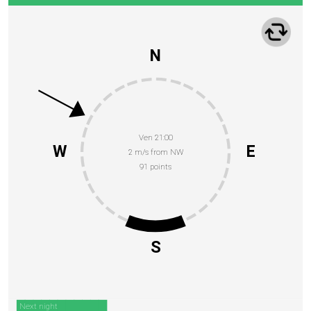
N
Ven 21:00
W
E
2 m/s from NW
91 points
S
Next night