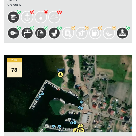
6.8 nm N
Wind
78