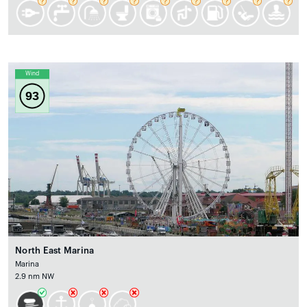
Wind
93
North East Marina
Marina
2.9 nm NW