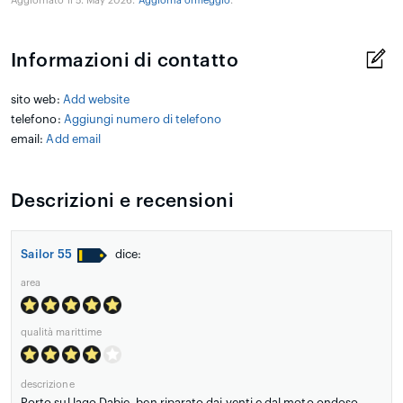
Aggiornato il 5. May 2026.
Aggiorna ormeggio
.
Informazioni di contatto
sito web:
Add website
telefono:
Aggiungi numero di telefono
email:
Add email
Descrizioni e recensioni
Sailor 55
dice:
area
qualità marittime
descrizione
Porto sul lago Dąbie, ben riparato dai venti e dal moto ondoso.