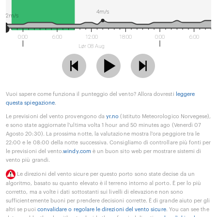
4m/s
2m/s
0:00
6:00
12:00
18:00
0:00
6:00
Lør 08 Aug
Vuoi sapere come funziona il punteggio del vento? Allora dovresti
leggere
questa spiegazione
.
Le previsioni del vento provengono da
yr.no
(Istituto Meteorologico Norvegese),
e sono state aggiornate l'ultima volta 1 hour and 50 minutes ago (Venerdì 07
Agosto 20:30). La prossima notte, la valutazione mostra l'ora peggiore tra le
22:00 e le 08:00 della notte successiva. Consigliamo di controllare più fonti per
le previsioni del vento.
windy.com
è un buon sito web per mostrare sistemi di
vento più grandi.
Le direzioni del vento sicure per questo porto sono state decise da un
algoritmo, basato su quanto elevato è il terreno intorno al porto. È per lo più
corretto, ma a volte i dati sottostanti sui livelli di elevazione non sono
sufficientemente buoni per prendere decisioni corrette. È di grande aiuto per gli
altri se puoi
convalidare o regolare le direzioni del vento sicure
. You can see the