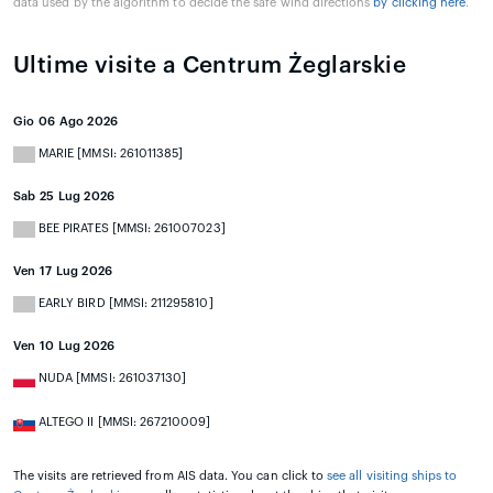
data used by the algorithm to decide the safe wind directions
by clicking here
.
Ultime visite a Centrum Żeglarskie
Gio 06 Ago 2026
MARIE [MMSI: 261011385]
Sab 25 Lug 2026
BEE PIRATES [MMSI: 261007023]
Ven 17 Lug 2026
EARLY BIRD [MMSI: 211295810]
Ven 10 Lug 2026
NUDA [MMSI: 261037130]
ALTEGO II [MMSI: 267210009]
The visits are retrieved from AIS data. You can click to
see all visiting ships to