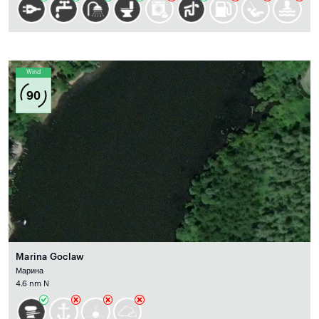
Wind
90
Marina Goclaw
Марина
4.6 nm N