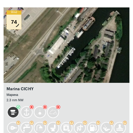
Wind
74
Marina CICHY
Марина
2.3 nm NW