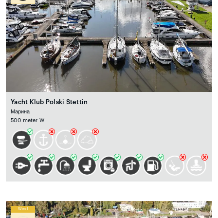
Yacht Klub Polski Stettin
Марина
500 meter W
Wind