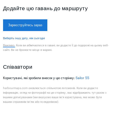
Додайте цю гавань до маршруту
Зареєструйтесь зараз
Виберіть іншу дату, ніж сьогодні
Важливо:
Коли ви
відмічаєтеся
в гавані, ви додаєте її до подорожі на цьому веб-
сайті. Ви не бронюєте місце в марині.
Співавтори
Користувачі, які зробили внесок у цю сторінку:
Sailor 55
harbourmaps.com оновлюється спільнотою яхтсменів. Коли ви додаєте
інформацію, огляд чи фотографії на цю сторінку, вас відображають тут разом з
іншими дописувачами (ми вказуємо ваше ім’я користувача, яке може бути
вашим справжнім ім’ям або псевдонімом).