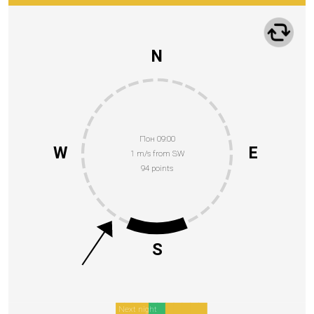
N
Пон 09:00
W
E
1 m/s from SW
94 points
S
Next night