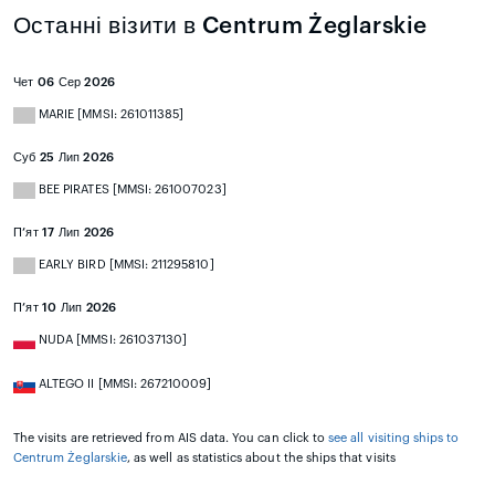
Останні візити в Centrum Żeglarskie
Чет 06 Сер 2026
MARIE [MMSI: 261011385]
Суб 25 Лип 2026
BEE PIRATES [MMSI: 261007023]
П’ят 17 Лип 2026
EARLY BIRD [MMSI: 211295810]
П’ят 10 Лип 2026
NUDA [MMSI: 261037130]
ALTEGO II [MMSI: 267210009]
The visits are retrieved from AIS data. You can click to
see all visiting ships to
Centrum Żeglarskie
, as well as statistics about the ships that visits