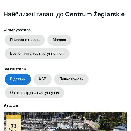
Найближчі гавані до Centrum Żeglarskie
Фільтрувати за
Природна гавань
Марина
Безпечний вітер наступної ночі
Замовити за
Відстань
АБВ
Популярність
Оцінка вітру на наступну ніч
9
гавані
Wind
73