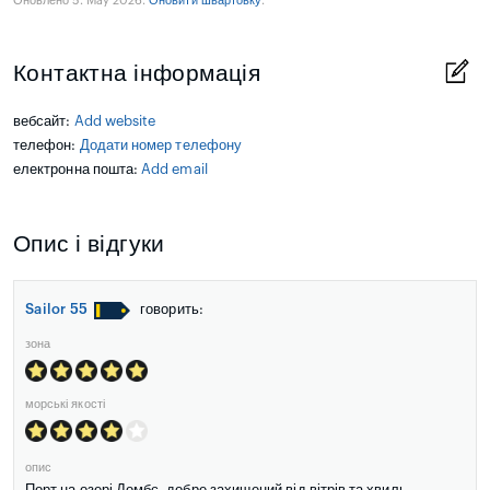
Оновлено 5. May 2026.
Оновити швартовку
.
Контактна інформація
вебсайт:
Add website
телефон:
Додати номер телефону
електронна пошта:
Add email
Опис і відгуки
Sailor 55
говорить:
зона
морські якості
опис
Порт на озері Домбє, добре захищений від вітрів та хвиль.