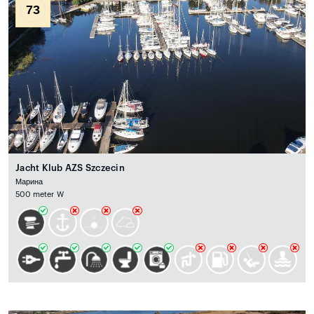
73
Jacht Klub AZS Szczecin
Марина
500 meter W