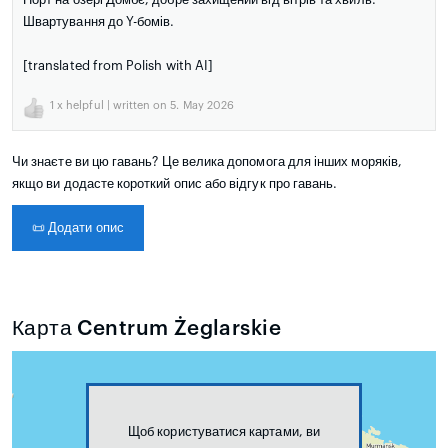
Швартування до Y-бомів.
[translated from Polish with AI]
1
x helpful | written on 5. May 2026
Чи знаєте ви цю гавань? Це велика допомога для інших моряків,
якщо ви додасте короткий опис або відгук про гавань.
📜
Додати опис
Карта Centrum Żeglarskie
Щоб користуватися картами, ви