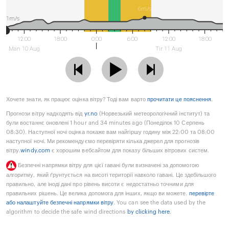
6m/s
1m/s
12:00
18:00
0:00
6:00
12:00
18:00
Man 10 Aug
Tir 11 Aug
Хочете знати, як працює оцінка вітру? Тоді вам варто
прочитати це пояснення
.
Прогнози вітру надходять від
yr.no
(Норвезький метеорологічний інститут) та
були востаннє оновлені 1 hour and 34 minutes ago (Понеділок 10 Серпень
08:30). Наступної ночі оцінка покаже вам найгіршу годину між 22:00 та 08:00
наступної ночі. Ми рекомендуємо перевіряти кілька джерел для прогнозів
вітру.
windy.com
є хорошим вебсайтом для показу більших вітрових систем.
Безпечні напрямки вітру для цієї гавані були визначені за допомогою
алгоритму, який ґрунтується на висоті території навколо гавані. Це здебільшого
правильно, але іноді дані про рівень висоти є недостатньо точними для
правильних рішень. Це велика допомога для інших, якщо ви можете.
перевірте
або налаштуйте безпечні напрямки вітру
. You can see the data used by the
algorithm to decide the safe wind directions
by clicking here
.