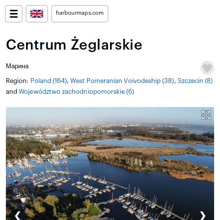
harbourmaps.com
Centrum Żeglarskie
Марина
Region:
Poland (164)
,
West Pomeranian Voivodeship (38)
,
Szczecin (8)
and
Województwo zachodniopomorskie (6)
❮
❯