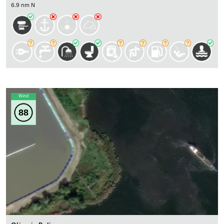
6.9 nm N
Wind
88