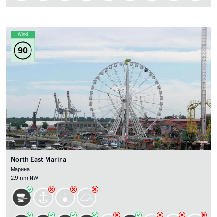
Wind
90
North East Marina
Марина
2.9 nm NW