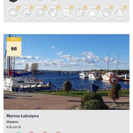
Wind
66
Marina Lubczyna
Марина
6.8 nm N