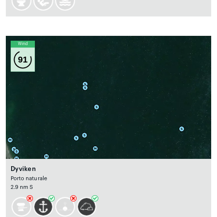
Wind
91
Dyviken
Porto naturale
2.9 nm S