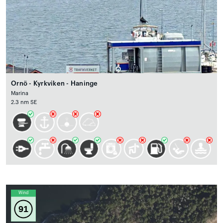
Ornö - Kyrkviken - Haninge
Marina
2.3 nm SE
Wind
91