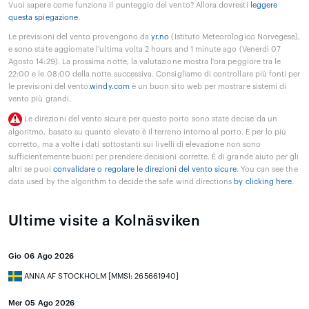
Vuoi sapere come funziona il punteggio del vento? Allora dovresti
leggere
questa spiegazione
.
Le previsioni del vento provengono da
yr.no
(Istituto Meteorologico Norvegese),
e sono state aggiornate l'ultima volta 2 hours and 1 minute ago (Venerdì 07
Agosto 14:29). La prossima notte, la valutazione mostra l'ora peggiore tra le
22:00 e le 08:00 della notte successiva. Consigliamo di controllare più fonti per
le previsioni del vento.
windy.com
è un buon sito web per mostrare sistemi di
vento più grandi.
Le direzioni del vento sicure per questo porto sono state decise da un
algoritmo, basato su quanto elevato è il terreno intorno al porto. È per lo più
corretto, ma a volte i dati sottostanti sui livelli di elevazione non sono
sufficientemente buoni per prendere decisioni corrette. È di grande aiuto per gli
altri se puoi
convalidare o regolare le direzioni del vento sicure
. You can see the
data used by the algorithm to decide the safe wind directions
by clicking here
.
Ultime visite a Kolnäsviken
Gio 06 Ago 2026
ANNA AF STOCKHOLM [MMSI: 265661940]
Mer 05 Ago 2026