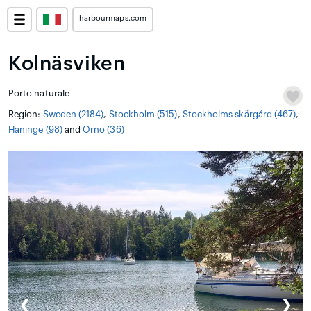
harbourmaps.com
Kolnäsviken
Porto naturale
Region:
Sweden (2184)
,
Stockholm (515)
,
Stockholms skärgård (467)
,
Haninge (98)
and
Ornö (36)
❮
❯