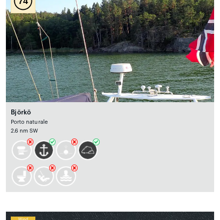
74
Björkö
Porto naturale
2.6 nm SW
Wind