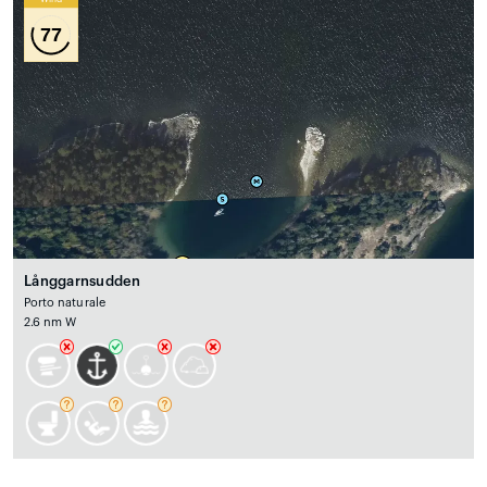
77
Långgarnsudden
Porto naturale
2.6 nm W