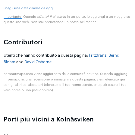
Scegli una data diversa da oggi
Importante:
Quando
effettui il check-in
in un porto, lo aggiungi a un viaggio su
questo sito web. Non stai prenotando un posto nel marina.
Contributori
Utenti che hanno contribuito a questa pagina:
Fritzfranz
,
Bernd
Blohm
and
David Osborne
harbourmaps.com viene aggiornato dalla comunità nautica. Quando aggiungi
informazioni, una recensione o immagini a questa pagina, vieni elencato qui
con gli altri collaboratori (elenciamo il tuo nome utente, che può essere il tuo
vero nome o uno pseudonimo).
Porti più vicini a Kolnäsviken