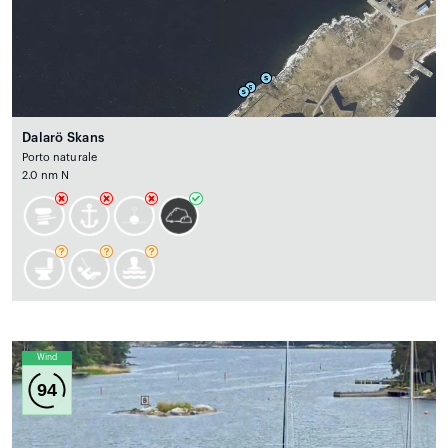
Dalarö Skans
Porto naturale
2.0 nm N
Wind
94