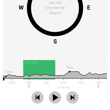
Ven 15:00
W
E
3 m/s from NW
94 points
S
Next night
7m/s
2m/s
18:00
0:00
6:00
12:00
18:00
0:00
Lør 08 Aug