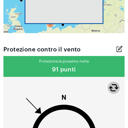
Protezione contro il vento
Protezione la prossima notte
91 punti
N