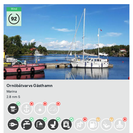
Wind
92
Ornöbåtvarvs Gästhamn
Marina
2.8 nm S