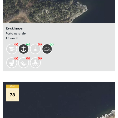
Kycklingen
Porto naturale
1.8 nm N
Wind
78