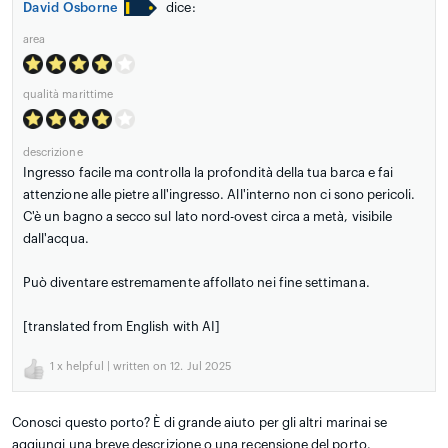
David Osborne
dice:
area
qualità marittime
descrizione
Ingresso facile ma controlla la profondità della tua barca e fai
attenzione alle pietre all'ingresso. All'interno non ci sono pericoli.
C'è un bagno a secco sul lato nord-ovest circa a metà, visibile
dall'acqua.
Può diventare estremamente affollato nei fine settimana.
[translated from English with AI]
1
x helpful | written on 12. Jul 2025
Conosci questo porto? È di grande aiuto per gli altri marinai se
aggiungi una breve descrizione o una recensione del porto.