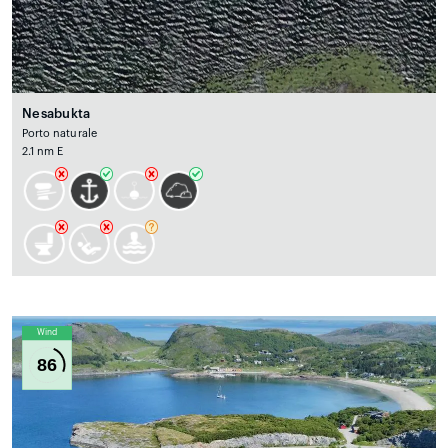
Nesabukta
Porto naturale
2.1 nm E
Wind
86