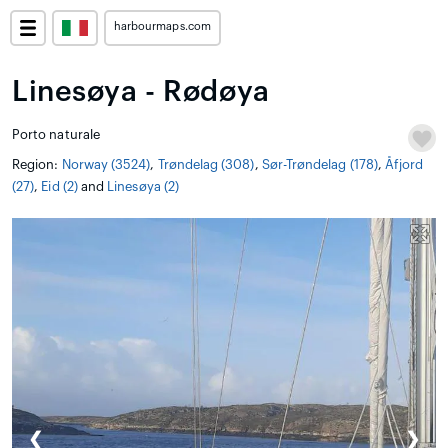
harbourmaps.com
Linesøya - Rødøya
Porto naturale
Region:
Norway (3524)
,
Trøndelag (308)
,
Sør-Trøndelag (178)
,
Åfjord
(27)
,
Eid (2)
and
Linesøya (2)
❮
❯