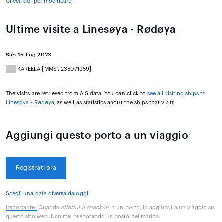
Clicca qui per modificare
.
Ultime visite a Linesøya - Rødøya
Sab 15 Lug 2023
KAREELA [MMSI: 235071959]
The visits are retrieved from AIS data. You can click to
see all visiting ships to
Linesøya - Rødøya
, as well as statistics about the ships that visits
Aggiungi questo porto a un viaggio
Registrati ora
Scegli una data diversa da oggi
Importante:
Quando
effettui il check-in
in un porto, lo aggiungi a un viaggio su
questo sito web. Non stai prenotando un posto nel marina.