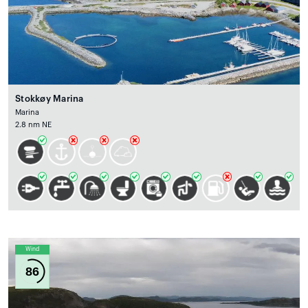
Stokkøy Marina
Marina
2.8 nm NE
Wind
86