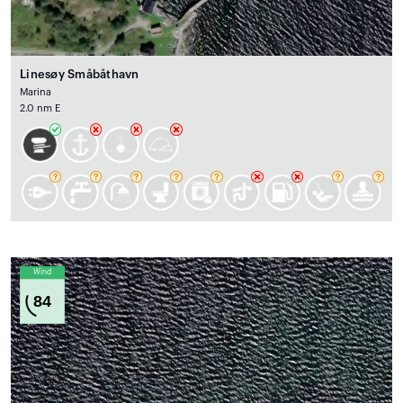
Linesøy Småbåthavn
Marina
2.0 nm E
Wind
84