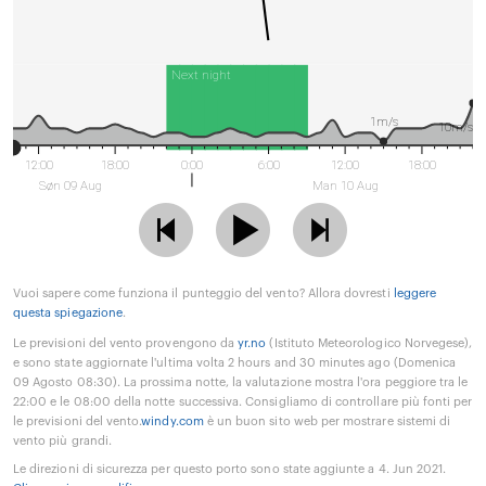
Next night
1m/s
10m/s
12:00
18:00
0:00
6:00
12:00
18:00
Søn 09 Aug
Man 10 Aug
Vuoi sapere come funziona il punteggio del vento? Allora dovresti
leggere
questa spiegazione
.
Le previsioni del vento provengono da
yr.no
(Istituto Meteorologico Norvegese),
e sono state aggiornate l'ultima volta 2 hours and 30 minutes ago (Domenica
09 Agosto 08:30). La prossima notte, la valutazione mostra l'ora peggiore tra le
22:00 e le 08:00 della notte successiva. Consigliamo di controllare più fonti per
le previsioni del vento.
windy.com
è un buon sito web per mostrare sistemi di
vento più grandi.
Le direzioni di sicurezza per questo porto sono state aggiunte a 4. Jun 2021.