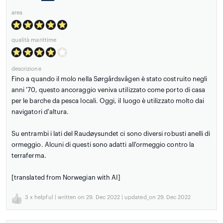
area
qualità marittime
descrizione
Fino a quando il molo nella Sørgårdsvågen è stato costruito negli
anni '70, questo ancoraggio veniva utilizzato come porto di casa
per le barche da pesca locali. Oggi, il luogo è utilizzato molto dai
navigatori d'altura.
Su entrambi i lati del Raudøysundet ci sono diversi robusti anelli di
ormeggio. Alcuni di questi sono adatti all'ormeggio contro la
terraferma.
[translated from Norwegian with AI]
3
x helpful | written on 29. Dec 2022 | updated_on 29. Dec 2022