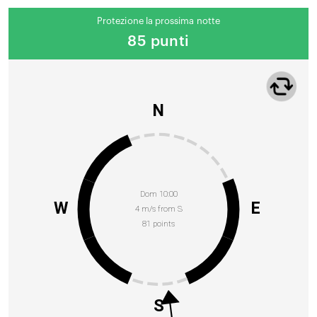
Protezione la prossima notte
85 punti
N
Dom 10:00
W
E
4 m/s from S
81 points
S