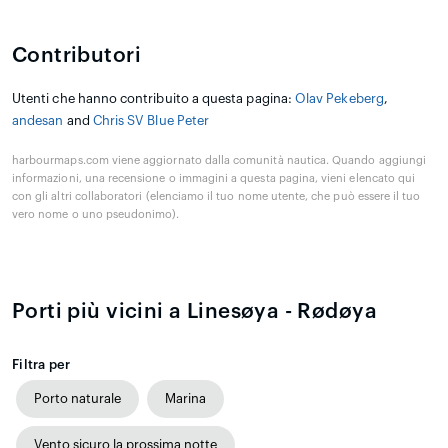
Contributori
Utenti che hanno contribuito a questa pagina:
Olav Pekeberg
,
andesan
and
Chris SV Blue Peter
harbourmaps.com viene aggiornato dalla comunità nautica. Quando aggiungi
informazioni, una recensione o immagini a questa pagina, vieni elencato qui
con gli altri collaboratori (elenciamo il tuo nome utente, che può essere il tuo
vero nome o uno pseudonimo).
Porti più vicini a Linesøya - Rødøya
Filtra per
Porto naturale
Marina
Vento sicuro la prossima notte