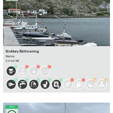
Stokkøy Båtforening
Marina
3.4 nm NE
Wind