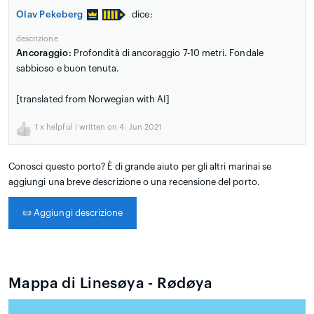
Olav Pekeberg
dice:
descrizione
Ancoraggio:
Profondità di ancoraggio 7-10 metri. Fondale
sabbioso e buon tenuta.
[translated from Norwegian with AI]
1
x helpful | written on 4. Jun 2021
Conosci questo porto? È di grande aiuto per gli altri marinai se
aggiungi una breve descrizione o una recensione del porto.
📜
Aggiungi descrizione
Mappa di Linesøya - Rødøya