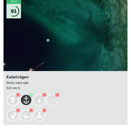
Wind
91
Kabelvågen
Porto naturale
5.0 nm S