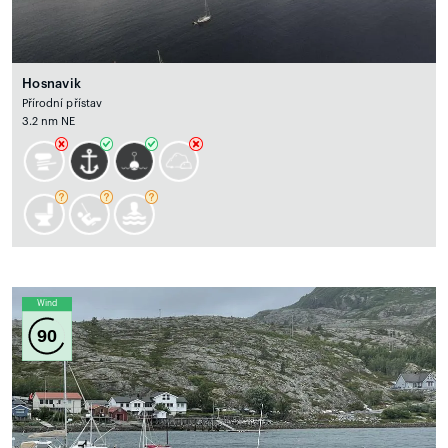
Hosnavik
Přírodní přístav
3.2 nm NE
Wind
90