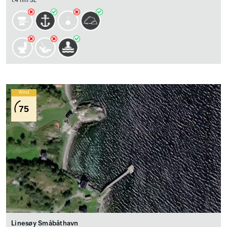
1.4 nm SE
Wind
75
Linesøy Småbåthavn