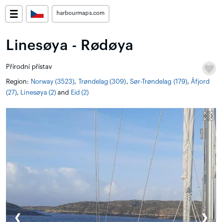
harbourmaps.com
Linesøya - Rødøya
Přírodní přístav
Region:
Norway (3523)
,
Trøndelag (309)
,
Sør-Trøndelag (179)
,
Åfjord
(27)
,
Linesøya (2)
and
Eid (2)
❮
❯