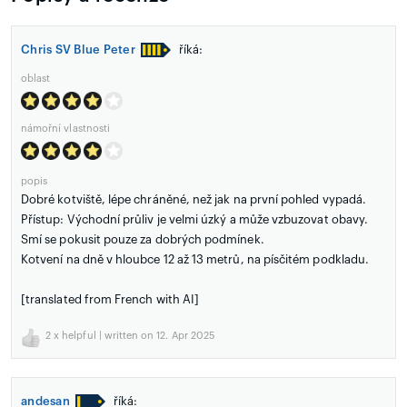
Chris SV Blue Peter
říká:
oblast
námořní vlastnosti
popis
Dobré kotviště, lépe chráněné, než jak na první pohled vypadá.
Přístup: Východní průliv je velmi úzký a může vzbuzovat obavy.
Smí se pokusit pouze za dobrých podmínek.
Kotvení na dně v hloubce 12 až 13 metrů, na písčitém podkladu.
[translated from French with AI]
2
x helpful | written on 12. Apr 2025
andesan
říká: