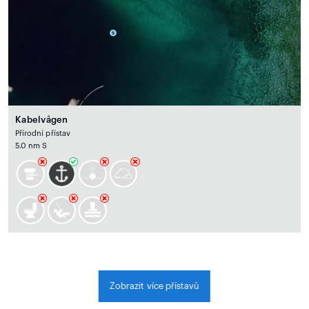
Kabelvågen
Přírodní přístav
5.0 nm S
Zobrazit více přístavů