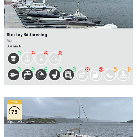
Stokkøy Båtforening
Marina
3.4 nm NE
Wind
75