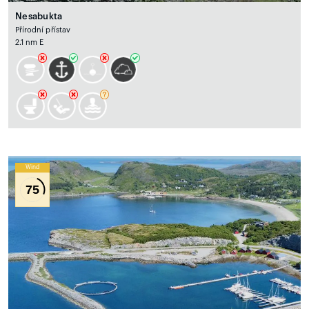
Nesabukta
Přírodní přístav
2.1 nm E
Wind
75