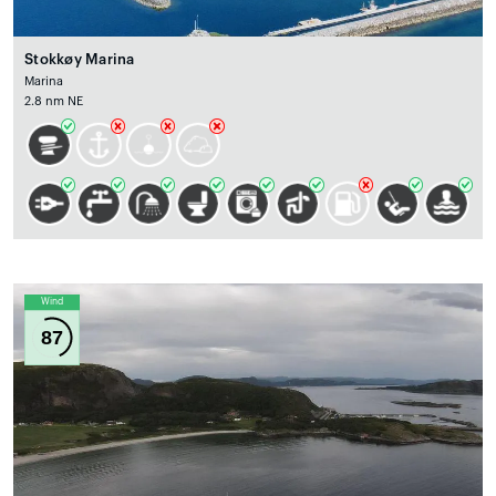
Stokkøy Marina
Marina
2.8 nm NE
Wind
87