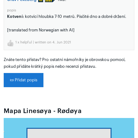
popis
Kotvení:
kotvící hloubka 7-10 metrů. Písčité dno a dobré držení.
[translated from Norwegian with AI]
1
x helpful | written on 4. Jun 2021
Znáte tento přístav? Pro ostatní námořníky je obrovskou pomocí,
pokud přidáte krátký popis nebo recenzi přístavu.
📜
Přidat popis
Mapa Linesøya - Rødøya