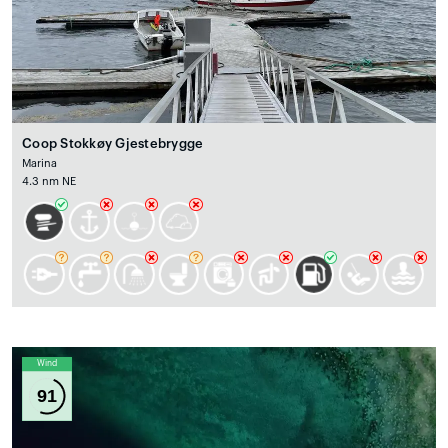
Coop Stokkøy Gjestebrygge
Marina
4.3 nm NE
Wind
91