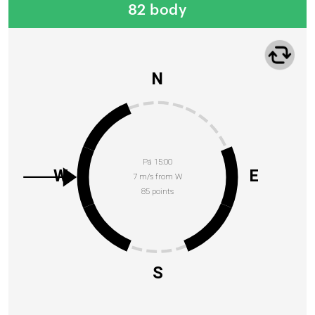
82 body
N
Pá 15:00
W
E
7 m/s from W
85 points
S