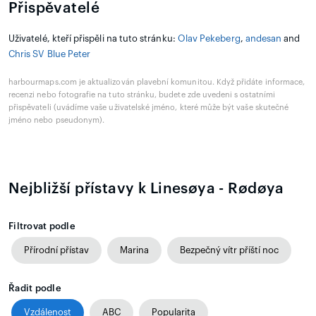
Přispěvatelé
Uživatelé, kteří přispěli na tuto stránku:
Olav Pekeberg
,
andesan
and
Chris SV Blue Peter
harbourmaps.com je aktualizován plavební komunitou. Když přidáte informace,
recenzi nebo fotografie na tuto stránku, budete zde uvedeni s ostatními
přispěvateli (uvádíme vaše uživatelské jméno, které může být vaše skutečné
jméno nebo pseudonym).
Nejbližší přístavy k Linesøya - Rødøya
Filtrovat podle
Přírodní přístav
Marina
Bezpečný vítr příští noc
Řadit podle
Vzdálenost
ABC
Popularita