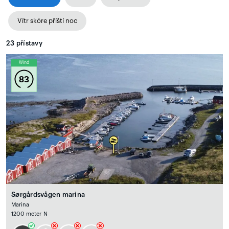
Vítr skóre příští noc
23
přístavy
Wind
83
Sørgårdsvågen marina
Marina
1200 meter N