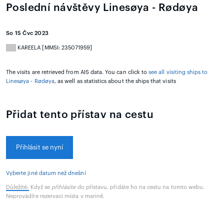
Poslední návštěvy Linesøya - Rødøya
So 15 Čvc 2023
KAREELA [MMSI: 235071959]
The visits are retrieved from AIS data. You can click to
see all visiting ships to
Linesøya - Rødøya
, as well as statistics about the ships that visits
Přidat tento přístav na cestu
Přihlásit se nyní
Vyberte jiné datum než dnešní
Důležité:
Když se
přihlásíte
do přístavu, přidáte ho na cestu na tomto webu.
Neprovádíte rezervaci místa v marině.