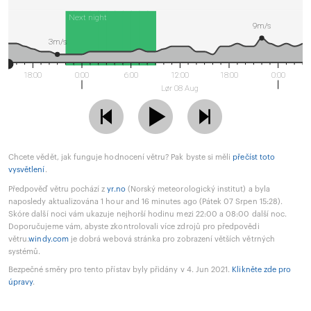
Next night
9m/s
3m/s
18:00
0:00
6:00
12:00
18:00
0:00
Lør 08 Aug
Chcete vědět, jak funguje hodnocení větru? Pak byste si měli
přečíst toto
vysvětlení
.
Předpověď větru pochází z
yr.no
(Norský meteorologický institut) a byla
naposledy aktualizována 1 hour and 16 minutes ago (Pátek 07 Srpen 15:28).
Skóre další noci vám ukazuje nejhorší hodinu mezi 22:00 a 08:00 další noc.
Doporučujeme vám, abyste zkontrolovali více zdrojů pro předpovědi
větru.
windy.com
je dobrá webová stránka pro zobrazení větších větrných
systémů.
Bezpečné směry pro tento přístav byly přidány v 4. Jun 2021.
Klikněte zde pro
úpravy
.