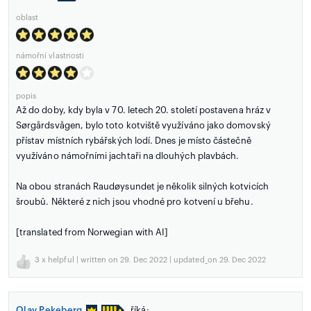
oblast
námořní vlastnosti
popis
Až do doby, kdy byla v 70. letech 20. století postavena hráz v
Sørgårdsvågen, bylo toto kotviště využíváno jako domovský
přístav místních rybářských lodí. Dnes je místo částečně
využíváno námořními jachtaři na dlouhých plavbách.
Na obou stranách Raudøysundet je několik silných kotvicích
šroubů. Některé z nich jsou vhodné pro kotvení u břehu.
[translated from Norwegian with AI]
3
x helpful | written on 29. Dec 2022 | updated_on 29. Dec 2022
Olav Pekeberg
říká: