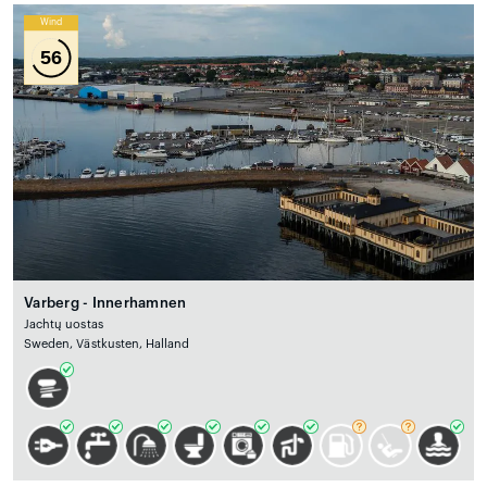
Wind
56
Varberg - Innerhamnen
Jachtų uostas
Sweden, Västkusten, Halland