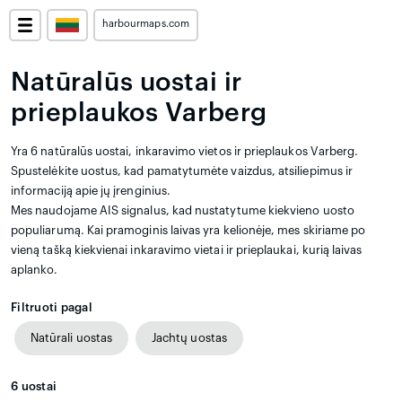
harbourmaps.com
Natūralūs uostai ir
prieplaukos Varberg
Yra 6 natūralūs uostai, inkaravimo vietos ir prieplaukos Varberg.
Spustelėkite uostus, kad pamatytumėte vaizdus, atsiliepimus ir
informaciją apie jų įrenginius.
Mes naudojame AIS signalus, kad nustatytume kiekvieno uosto
populiarumą. Kai pramoginis laivas yra kelionėje, mes skiriame po
vieną tašką kiekvienai inkaravimo vietai ir prieplaukai, kurią laivas
aplanko.
Filtruoti pagal
Natūrali uostas
Jachtų uostas
6
uostai