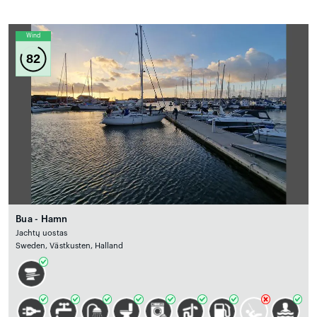
Wind
82
Bua - Hamn
Jachtų uostas
Sweden, Västkusten, Halland