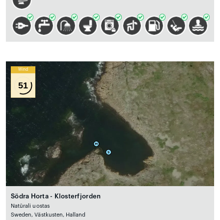
Wind
51
Södra Horta - Klosterfjorden
Natūrali uostas
Sweden, Västkusten, Halland