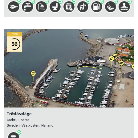
Wind
56
Träslövsläge
Jachtų uostas
Sweden, Västkusten, Halland