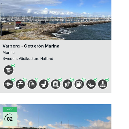
Varberg - Getterön Marina
Marina
Sweden, Västkusten, Halland
Wind
82