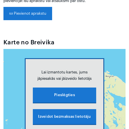
pievienojat īsu aprakstu vai atsauksmi par ostu.
📜
Pievienot aprakstu
Karte no Breivika
Lai izmantotu kartes, jums
jāpiesakās vai jāizveido lietotājs
Pieslēgties
Izveidot bezmaksas lietotāju