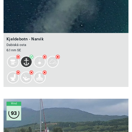
Kjeldebotn - Narvik
Dabiskā osta
6.1 nm SE
Wind
93