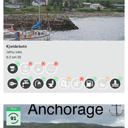
Kjeldebotn
Jahtu osta
6.2 nm SE
Wind
91