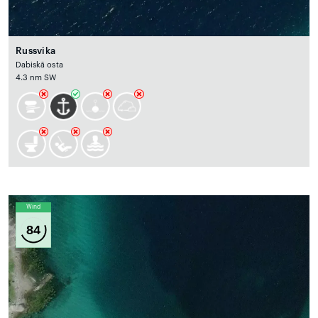
Russvika
Dabiskā osta
4.3 nm SW
Wind
84