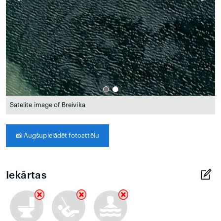
Satelite image of Breivika
📸
Augšupielādēt fotoattēlu
Iekārtas