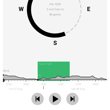
Pie 10:00
W
E
5 m/s from N
90 points
S
Next night
5m/s
0m/s
12:00
18:00
0:00
6:00
12:00
18:00
Fre 07 Aug
Lør 08 Aug