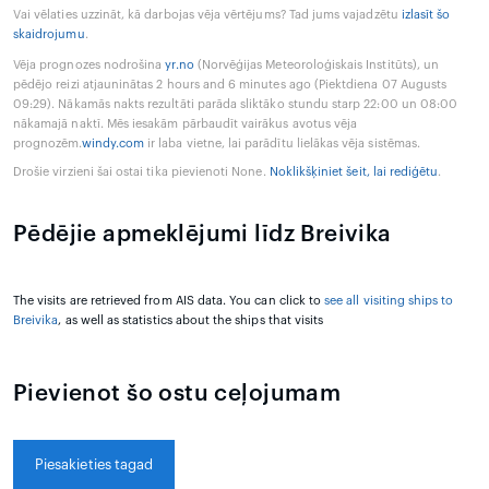
Vai vēlaties uzzināt, kā darbojas vēja vērtējums? Tad jums vajadzētu
izlasīt šo
skaidrojumu
.
Vēja prognozes nodrošina
yr.no
(Norvēģijas Meteoroloģiskais Institūts), un
pēdējo reizi atjauninātas 2 hours and 6 minutes ago (Piektdiena 07 Augusts
09:29). Nākamās nakts rezultāti parāda sliktāko stundu starp 22:00 un 08:00
nākamajā naktī. Mēs iesakām pārbaudīt vairākus avotus vēja
prognozēm.
windy.com
ir laba vietne, lai parādītu lielākas vēja sistēmas.
Drošie virzieni šai ostai tika pievienoti None.
Noklikšķiniet šeit, lai rediģētu
.
Pēdējie apmeklējumi līdz Breivika
The visits are retrieved from AIS data. You can click to
see all visiting ships to
Breivika
, as well as statistics about the ships that visits
Pievienot šo ostu ceļojumam
Piesakieties tagad