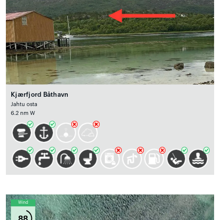
Kjærfjord Båthavn
Jahtu osta
6.2 nm W
Wind
88