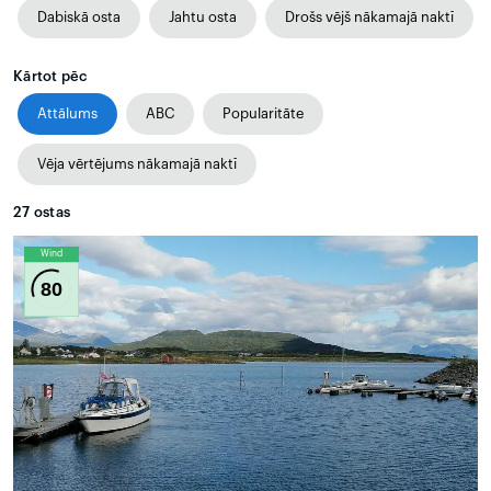
Dabiskā osta
Jahtu osta
Drošs vējš nākamajā naktī
Kārtot pēc
Attālums
ABC
Popularitāte
Vēja vērtējums nākamajā naktī
27
ostas
Wind
80