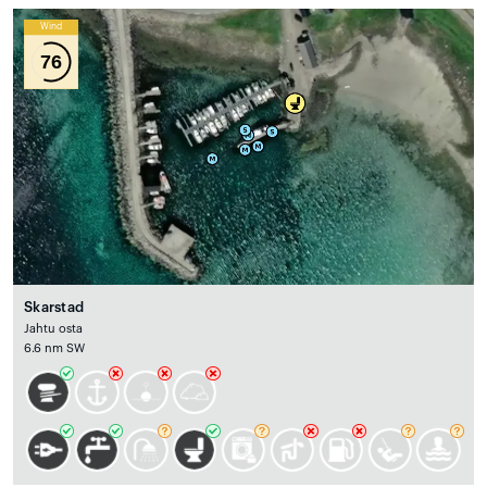
Wind
76
Skarstad
Jahtu osta
6.6 nm SW