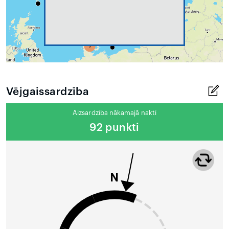
Vējgaissardzība
Aizsardzība nākamajā naktī
92 punkti
N