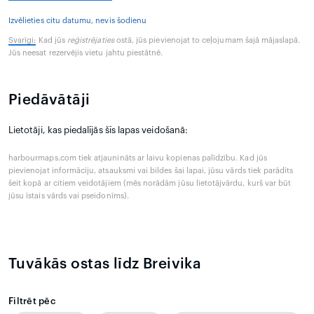
Izvēlieties citu datumu, nevis šodienu
Svarīgi:
Kad jūs
reģistrējaties
ostā, jūs pievienojat to ceļojumam šajā mājaslapā.
Jūs neesat rezervējis vietu jahtu piestātnē.
Piedāvātāji
Lietotāji, kas piedalījās šīs lapas veidošanā:
harbourmaps.com tiek atjaunināts ar laivu kopienas palīdzību. Kad jūs
pievienojat informāciju, atsauksmi vai bildes šai lapai, jūsu vārds tiek parādīts
šeit kopā ar citiem veidotājiem (mēs norādām jūsu lietotājvārdu, kurš var būt
jūsu īstais vārds vai pseidonīms).
Tuvākās ostas līdz Breivika
Filtrēt pēc