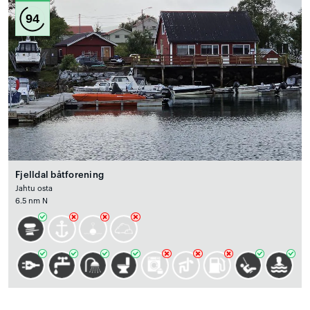
94
Fjelldal båtforening
Jahtu osta
6.5 nm N