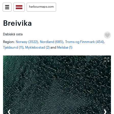
harbourmaps.com
Breivika
Dabiskā osta
Region:
Norway (3522)
,
Nordland (685)
,
Troms og Finnmark (454)
,
Tjeldsund (11)
,
Myklebostad (2)
and
Melsbø (1)
❮
❯