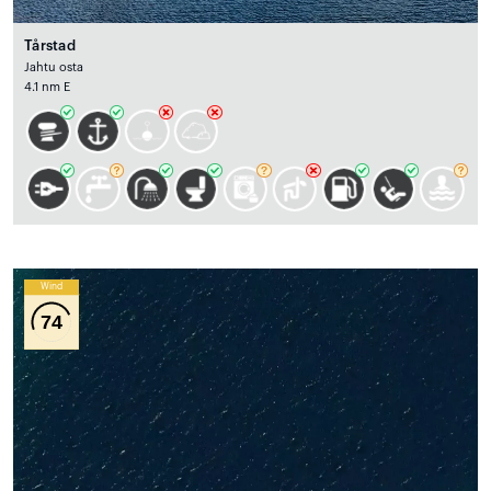
Tårstad
Jahtu osta
4.1 nm E
Wind
74