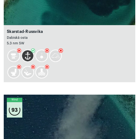
Skarstad-Russvika
Dabiskā osta
5.3 nm SW
Wind
93