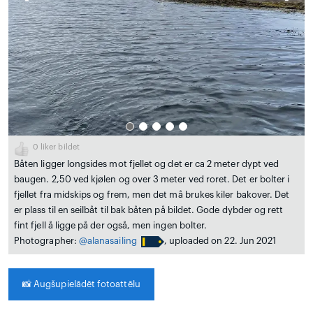
0
liker bildet
Båten ligger longsides mot fjellet og det er ca 2 meter dypt ved
baugen. 2,50 ved kjølen og over 3 meter ved roret. Det er bolter i
fjellet fra midskips og frem, men det må brukes kiler bakover. Det
er plass til en seilbåt til bak båten på bildet. Gode dybder og rett
fint fjell å ligge på der også, men ingen bolter.
Photographer:
@alanasailing
, uploaded on 22. Jun 2021
📸
Augšupielādēt fotoattēlu