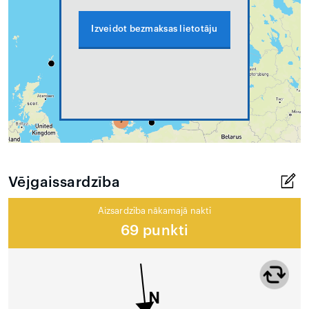
Izveidot bezmaksas lietotāju
Vējgaissardzība
Aizsardzība nākamajā naktī
69 punkti
N