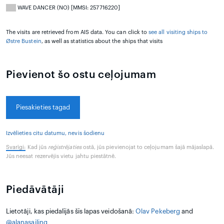
WAVE DANCER (NO) [MMSI: 257716220]
The visits are retrieved from AIS data. You can click to
see all visiting ships to
Østre Bustein
, as well as statistics about the ships that visits
Pievienot šo ostu ceļojumam
Piesakieties tagad
Izvēlieties citu datumu, nevis šodienu
Svarīgi:
Kad jūs
reģistrējaties
ostā, jūs pievienojat to ceļojumam šajā mājaslapā.
Jūs neesat rezervējis vietu jahtu piestātnē.
Piedāvātāji
Lietotāji, kas piedalījās šīs lapas veidošanā:
Olav Pekeberg
and
@alanasailing