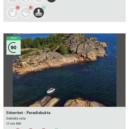
Wind
90
Ildverket - Paradisbukta
Dabiskā osta
1.1 nm NW