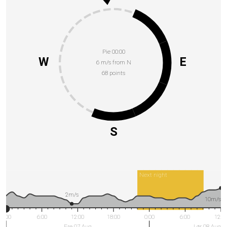
Pie 00:00
W
E
6 m/s from N
68 points
S
Next night
2m/s
10m/s
0:00
6:00
12:00
18:00
0:00
6:00
12:0
Fre 07 Aug
Lør 08 Aug