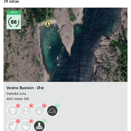
79
ostas
Wind
88
Vestre Bustein - Øst
Dabiskā osta
400 meter SW