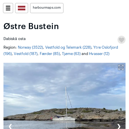
harbourmaps.com
Østre Bustein
Dabiskā osta
Region:
Norway (3522)
,
Vestfold og Telemark (228)
,
Ytre Oslofjord
(196)
,
Vestfold (187)
,
Færder (85)
,
Tjøme (63)
and
Hvasser (12)
❮
❯