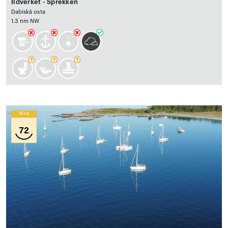
Ildverket - Sprekken
Dabiskā osta
1.3 nm NW
Wind
72