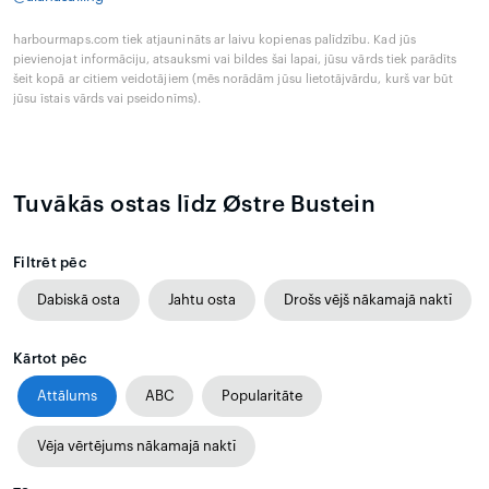
harbourmaps.com tiek atjaunināts ar laivu kopienas palīdzību. Kad jūs
pievienojat informāciju, atsauksmi vai bildes šai lapai, jūsu vārds tiek parādīts
šeit kopā ar citiem veidotājiem (mēs norādām jūsu lietotājvārdu, kurš var būt
jūsu īstais vārds vai pseidonīms).
Tuvākās ostas līdz Østre Bustein
Filtrēt pēc
Dabiskā osta
Jahtu osta
Drošs vējš nākamajā naktī
Kārtot pēc
Attālums
ABC
Popularitāte
Vēja vērtējums nākamajā naktī