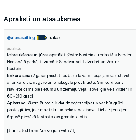
Apraksti un atsauksmes
@alanasailing
saka:
apraksts
Iebraukšana un jūras apstākļi:
Østre Bustein atrodas tālu Færder
Nacionālā parkā, tuvumā ir Sandøsund, Ildverket un Vestre
Bustein
Enkurošana:
2 garās piestātnes buru laivām. Iespējams arī stāvēt
ar enkuru aizmugurē un priekšgalu pret krastu. Smilšu dibens.
Nav ieteicams pie rietumu un ziemeļu vēja, labvēlīgie vēja virzieni ir
60 - 210 grādi
Apkārtne:
Østre Bustein ir daudz veģetācijas un var būt grūti
pastaigāties, jo ir maz taku un nelīdzena ainava. Lielie Fjærskjær
ārpusē piedāvā fantastiskus granīta klintis
[translated from Norwegian with AI]