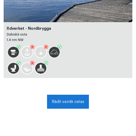
Ildverket - Nordbrygga
Dabiskā osta
1.4 nm NW
Rādīt vairāk ostas