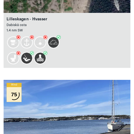
Lilleskagen - Hvasser
Dabiskā osta
1.4 nm SW
Wind
75