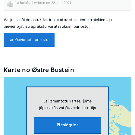
1
x helpful | written on 22. Jun 2021
Vai jūs zināt šo ostu? Tas ir liels atbalsts citiem jūrniekiem, ja
pievienojat īsu aprakstu vai atsauksmi par ostu.
📜
Pievienot aprakstu
Karte no Østre Bustein
Lai izmantotu kartes, jums
jāpiesakās vai jāizveido lietotājs
Pieslēgties