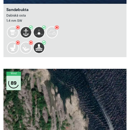
Sandøbukta
Dabiskā osta
1.4 nm SW
Wind
89