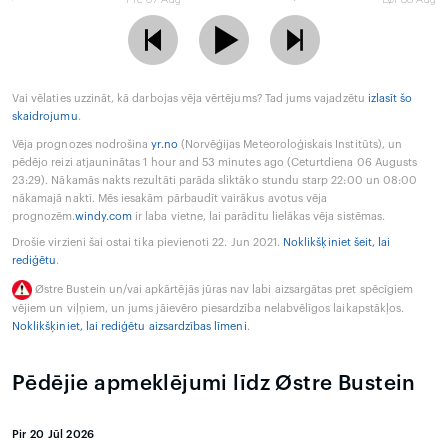
Vai vēlaties uzzināt, kā darbojas vēja vērtējums? Tad jums vajadzētu
izlasīt šo
skaidrojumu
.
Vēja prognozes nodrošina
yr.no
(Norvēģijas Meteoroloģiskais Institūts), un
pēdējo reizi atjauninātas 1 hour and 53 minutes ago (Ceturtdiena 06 Augusts
23:29). Nākamās nakts rezultāti parāda sliktāko stundu starp 22:00 un 08:00
nākamajā naktī. Mēs iesakām pārbaudīt vairākus avotus vēja
prognozēm.
windy.com
ir laba vietne, lai parādītu lielākas vēja sistēmas.
Drošie virzieni šai ostai tika pievienoti 22. Jun 2021.
Noklikšķiniet šeit, lai
rediģētu
.
Østre Bustein un/vai apkārtējās jūras nav labi aizsargātas pret spēcīgiem
vējiem un viļņiem, un jums jāievēro piesardzība nelabvēlīgos laikapstākļos.
Noklikšķiniet, lai rediģētu aizsardzības līmeni
.
Pēdējie apmeklējumi līdz Østre Bustein
Pir 20 Jūl 2026