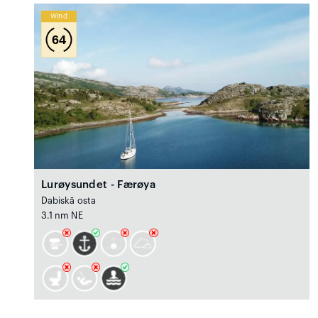
Wind
64
Lurøysundet - Færøya
Dabiskā osta
3.1 nm NE