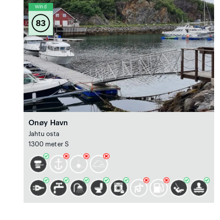
Wind
83
Onøy Havn
Jahtu osta
1300 meter S