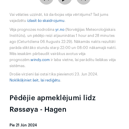
Vai vēlaties uzzināt, kā darbojas vēja vērtējums? Tad jums
vajadzētu
izlasīt šo skaidrojumu
.
Vēja prognozes nodrošina
yr.no
(Norvēģijas Meteoroloģiskais
Institūts), un pēdējo reizi atjauninātas 1 hour and 28 minutes
ago (Ceturtdiena 06 Augusts 22:29). Nākamās nakts rezultāti
parāda sliktāko stundu starp 22:00 un 08:00 nākamajā naktī.
Mēs iesakām pārbaudīt vairākus avotus vēja
prognozēm.
windy.com
ir laba vietne, lai parādītu lielākas vēja
sistēmas.
Drošie virzieni šai ostai tika pievienoti 23. Jun 2024.
Noklikšķiniet šeit, lai rediģētu
.
Pēdējie apmeklējumi līdz
Røssøya - Hagen
Pie 21 Jūn 2024