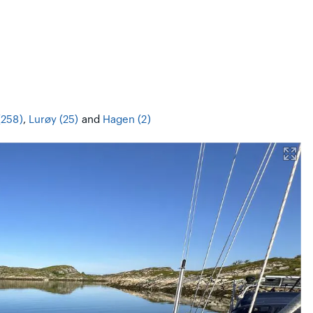
(258)
,
Lurøy (25)
and
Hagen (2)