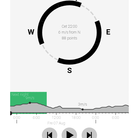
Cet 22:00
W
E
6 m/s from N
88 points
S
Next night
9m/s
3m/s
0:00
6:00
12:00
18:00
0:00
6:00
Fre 07 Aug