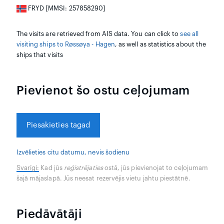
FRYD [MMSI: 257858290]
The visits are retrieved from AIS data. You can click to
see all
visiting ships to Røssøya - Hagen
, as well as statistics about the
ships that visits
Pievienot šo ostu ceļojumam
Piesakieties tagad
Izvēlieties citu datumu, nevis šodienu
Svarīgi:
Kad jūs
reģistrējaties
ostā, jūs pievienojat to ceļojumam
šajā mājaslapā. Jūs neesat rezervējis vietu jahtu piestātnē.
Piedāvātāji