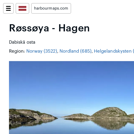
harbourmaps.com
Røssøya - Hagen
Dabiskā osta
Region:
Norway (3522)
,
Nordland (685)
,
Helgelandskysten 