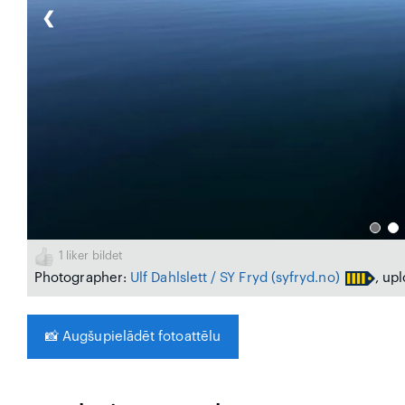
❮
1
liker bildet
Photographer:
Ulf Dahlslett / SY Fryd
(syfryd.no)
, up
📸
Augšupielādēt fotoattēlu