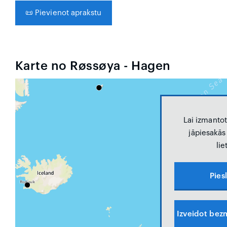
📜
Pievienot aprakstu
Karte no Røssøya - Hagen
Lai izmantot
jāpiesakās 
lie
Pies
Izveidot bezm