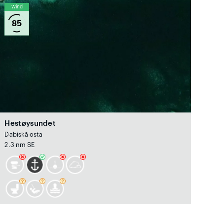
Wind
85
Hestøysundet
Dabiskā osta
2.3 nm SE