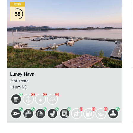
Wind
58
Lurøy Havn
Jahtu osta
1.1 nm NE