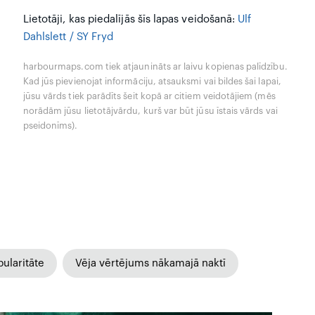
Lietotāji, kas piedalījās šīs lapas veidošanā:
Ulf
Dahlslett / SY Fryd
harbourmaps.com tiek atjaunināts ar laivu kopienas palīdzību.
Kad jūs pievienojat informāciju, atsauksmi vai bildes šai lapai,
jūsu vārds tiek parādīts šeit kopā ar citiem veidotājiem (mēs
norādām jūsu lietotājvārdu, kurš var būt jūsu īstais vārds vai
pseidonīms).
ularitāte
Vēja vērtējums nākamajā naktī