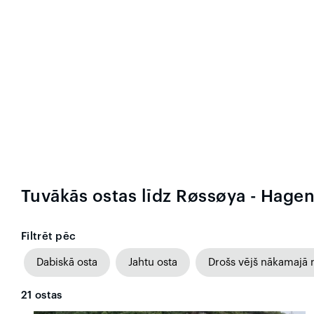
Tuvākās ostas līdz Røssøya - Hage
Filtrēt pēc
Dabiskā osta
Jahtu osta
Drošs vējš nākamajā 
21
ostas