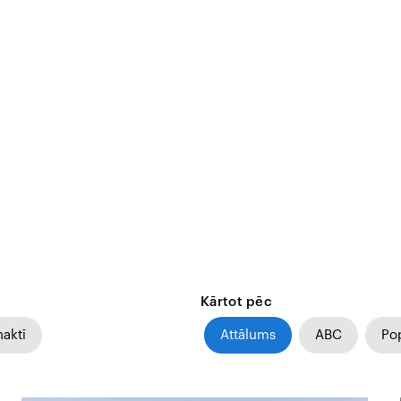
n
Kārtot pēc
naktī
Attālums
ABC
Pop