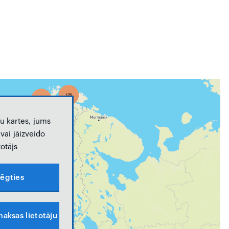
u kartes, jums
vai jāizveido
totājs
lēgties
aksas lietotāju