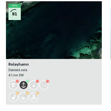
Wind
81
Reløyhamn
Dabiskā osta
4.1 nm SW