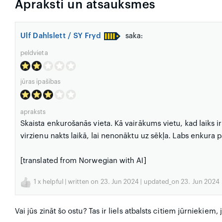
Apraksti un atsauksmes
Ulf Dahlslett / SY Fryd
saka:
peldvieta
jūras īpašības
apraksts
Skaista enkurošanās vieta. Kā vairākums vietu, kad laiks i
virzienu nakts laikā, lai nenonāktu uz sēkļa. Labs enkura 
[translated from Norwegian with AI]
1
x helpful | written on 23. Jun 2024 | updated_on 23. Jun 2024
Vai jūs zināt šo ostu? Tas ir liels atbalsts citiem jūrniekiem,