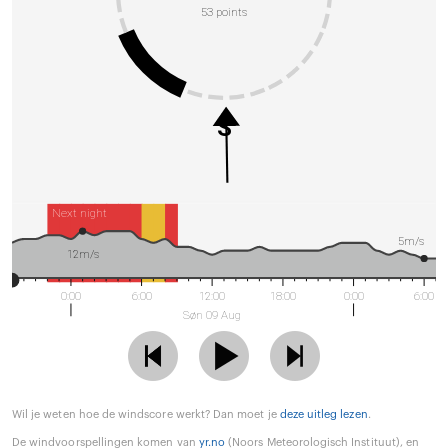
53 points
S
Next night
5m/s
12m/s
0:00
6:00
12:00
18:00
0:00
6:00
Søn 09 Aug
Wil je weten hoe de windscore werkt? Dan moet je
deze uitleg lezen
.
De windvoorspellingen komen van
yr.no
(Noors Meteorologisch Instituut), en