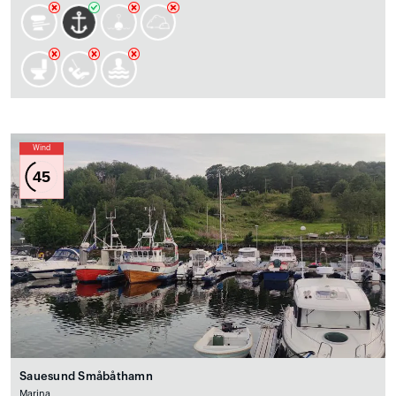
Wind
45
Sauesund Småbåthamn
Marina