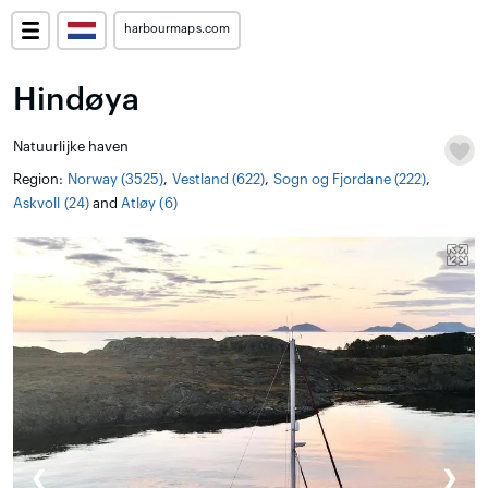
harbourmaps.com
Hindøya
Natuurlijke haven
Region:
Norway (3525)
,
Vestland (622)
,
Sogn og Fjordane (222)
,
Askvoll (24)
and
Atløy (6)
❮
❯