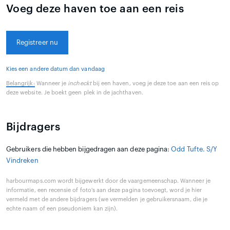
Voeg deze haven toe aan een reis
Registreer nu
Kies een andere datum dan vandaag
Belangrijk:
Wanneer je
incheckt
bij een haven, voeg je deze toe aan een reis op
deze website. Je boekt geen plek in de jachthaven.
Bijdragers
Gebruikers die hebben bijgedragen aan deze pagina:
Odd Tufte. S/Y
Vindreken
harbourmaps.com wordt bijgewerkt door de vaargemeenschap. Wanneer je
informatie, een recensie of foto's aan deze pagina toevoegt, word je hier
vermeld met de andere bijdragers (we vermelden je gebruikersnaam, die je
echte naam of een pseudoniem kan zijn).