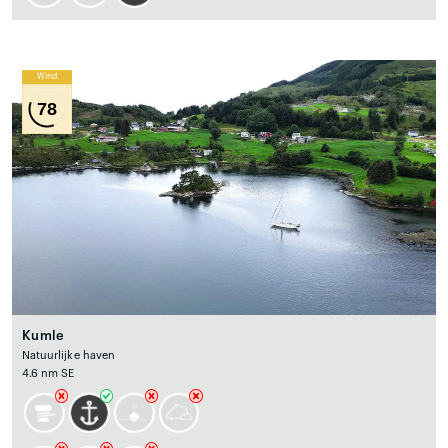
Wind
78
Kumle
Natuurlijke haven
4.6 nm SE