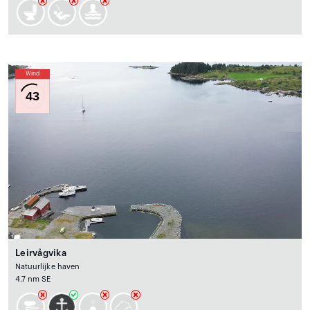
Wind
43
Leirvågvika
Natuurlijke haven
4.7 nm SE