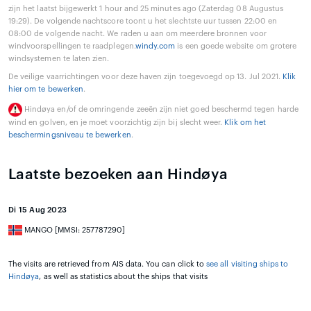
zijn het laatst bijgewerkt 1 hour and 25 minutes ago (Zaterdag 08 Augustus
19:29). De volgende nachtscore toont u het slechtste uur tussen 22:00 en
08:00 de volgende nacht. We raden u aan om meerdere bronnen voor
windvoorspellingen te raadplegen.
windy.com
is een goede website om grotere
windsystemen te laten zien.
De veilige vaarrichtingen voor deze haven zijn toegevoegd op 13. Jul 2021.
Klik
hier om te bewerken
.
Hindøya en/of de omringende zeeën zijn niet goed beschermd tegen harde
wind en golven, en je moet voorzichtig zijn bij slecht weer.
Klik om het
beschermingsniveau te bewerken
.
Laatste bezoeken aan Hindøya
Di 15 Aug 2023
MANGO [MMSI: 257787290]
The visits are retrieved from AIS data. You can click to
see all visiting ships to
Hindøya
, as well as statistics about the ships that visits