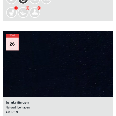
Wind
26
Jørnkvitingen
Natuurlijke haven
4.8 nm S