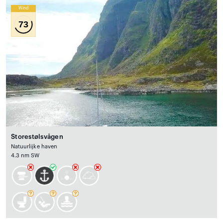
Wind
73
Storestølsvågen
Natuurlijke haven
4.3 nm SW