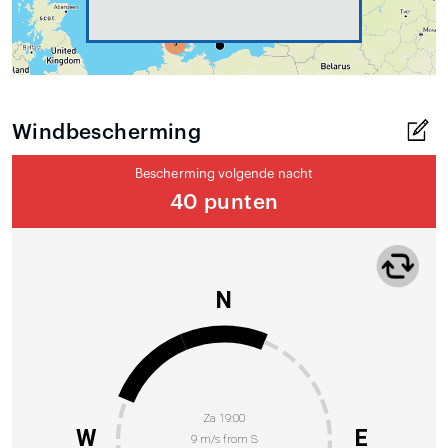
Windbescherming
Bescherming volgende nacht
40 punten
N
Za 19:00
W
E
9 m/s from S