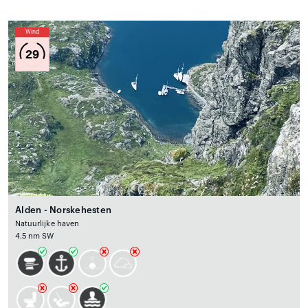
Wind
29
Alden - Norskehesten
Natuurlijke haven
4.5 nm SW