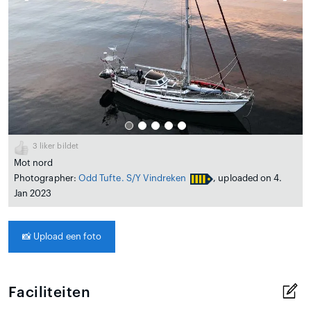
3
liker bildet
Mot nord
Photographer:
Odd Tufte. S/Y Vindreken
, uploaded on 4.
Jan 2023
📸
Upload een foto
Faciliteiten