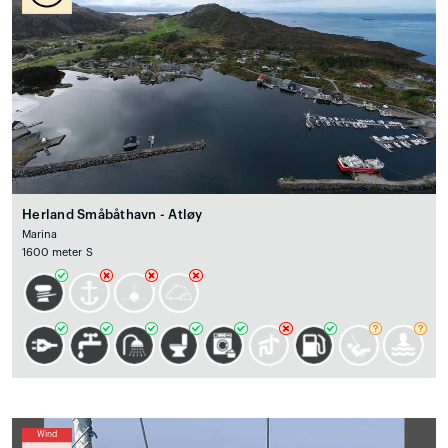
Herland Småbåthavn - Atløy
Marina
1600 meter S
Wind