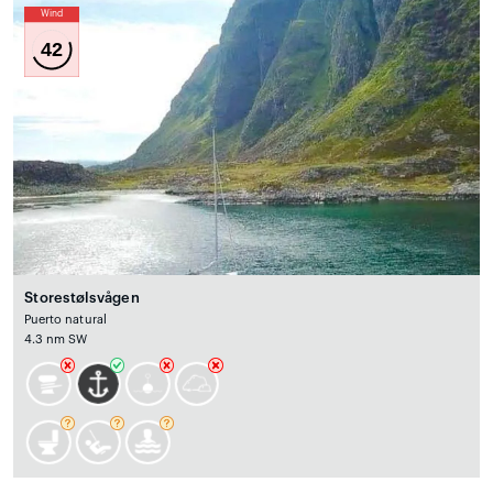
Wind
42
Storestølsvågen
Puerto natural
4.3 nm SW