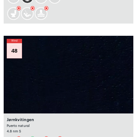
Wind
48
Jørnkvitingen
Puerto natural
4.8 nm S