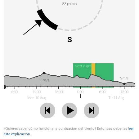
83 points
S
Next night
2m/s
11m/s
6:00
12:00
18:00
0:00
6:00
12:00
Man 10 Aug
Tir 11 Aug
¿Quieres saber cómo funciona la puntuación del viento? Entonces deberías
leer
esta explicación
.