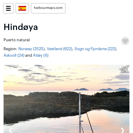
harbourmaps.com
Hindøya
Puerto natural
Region:
Norway (3525)
,
Vestland (622)
,
Sogn og Fjordane (222)
,
Askvoll (24)
and
Atløy (6)
❮
❯