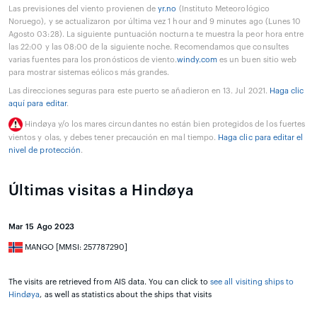
Las previsiones del viento provienen de
yr.no
(Instituto Meteorológico
Noruego), y se actualizaron por última vez 1 hour and 9 minutes ago (Lunes 10
Agosto 03:28). La siguiente puntuación nocturna te muestra la peor hora entre
las 22:00 y las 08:00 de la siguiente noche. Recomendamos que consultes
varias fuentes para los pronósticos de viento.
windy.com
es un buen sitio web
para mostrar sistemas eólicos más grandes.
Las direcciones seguras para este puerto se añadieron en 13. Jul 2021.
Haga clic
aquí para editar
.
Hindøya y/o los mares circundantes no están bien protegidos de los fuertes
vientos y olas, y debes tener precaución en mal tiempo.
Haga clic para editar el
nivel de protección
.
Últimas visitas a Hindøya
Mar 15 Ago 2023
MANGO [MMSI: 257787290]
The visits are retrieved from AIS data. You can click to
see all visiting ships to
Hindøya
, as well as statistics about the ships that visits