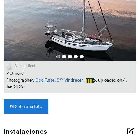
3
liker bildet
Mot nord
Photographer:
Odd Tufte. S/Y Vindreken
, uploaded on 4.
Jan 2023
📸
Sube una foto
Instalaciones