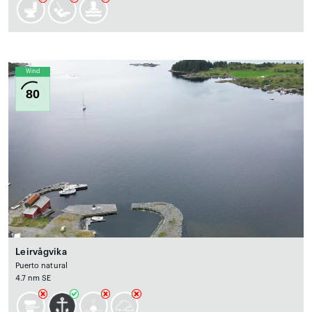
Wind
80
Leirvågvika
Puerto natural
4.7 nm SE