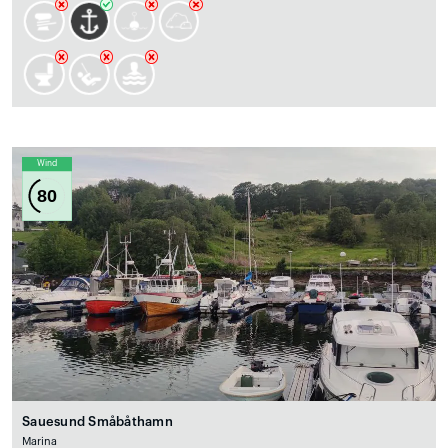
Wind
80
Sauesund Småbåthamn
Marina