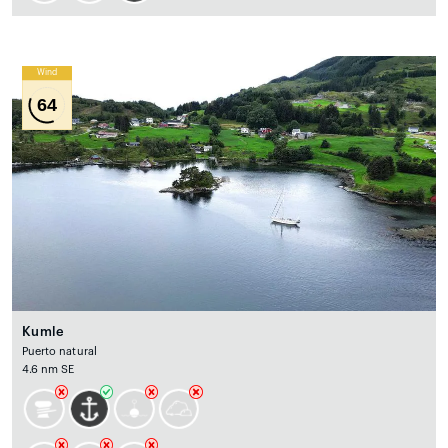
Wind
64
Kumle
Puerto natural
4.6 nm SE