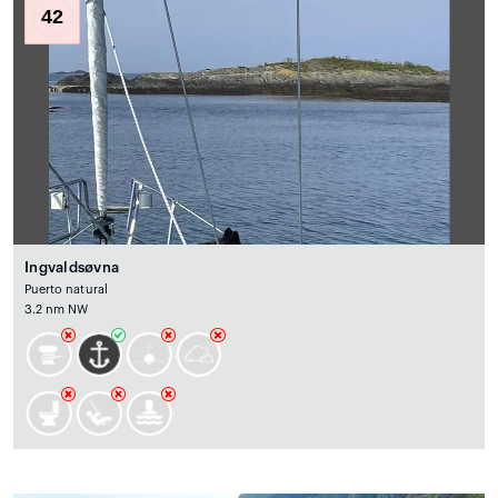
42
Ingvaldsøvna
Puerto natural
3.2 nm NW