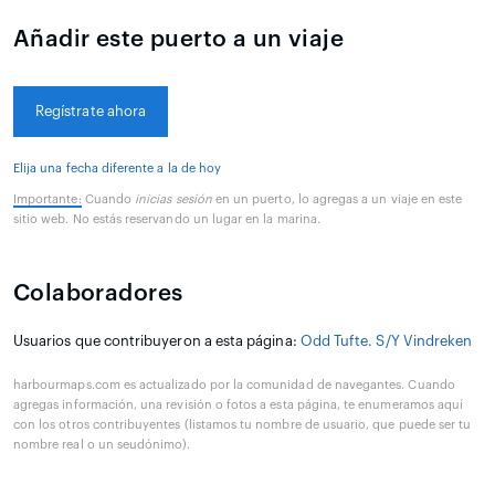
Añadir este puerto a un viaje
Regístrate ahora
Elija una fecha diferente a la de hoy
Importante:
Cuando
inicias sesión
en un puerto, lo agregas a un viaje en este
sitio web. No estás reservando un lugar en la marina.
Colaboradores
Usuarios que contribuyeron a esta página:
Odd Tufte. S/Y Vindreken
harbourmaps.com es actualizado por la comunidad de navegantes. Cuando
agregas información, una revisión o fotos a esta página, te enumeramos aquí
con los otros contribuyentes (listamos tu nombre de usuario, que puede ser tu
nombre real o un seudónimo).