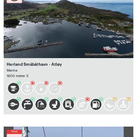
Herland Småbåthavn - Atløy
Marina
1600 meter S
Wind