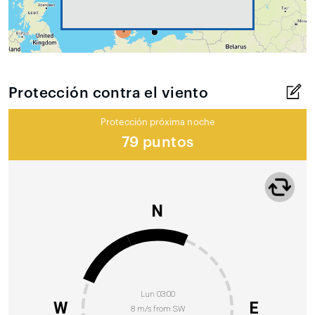
Protección contra el viento
Protección próxima noche
79 puntos
N
Lun 03:00
W
E
8 m/s from SW