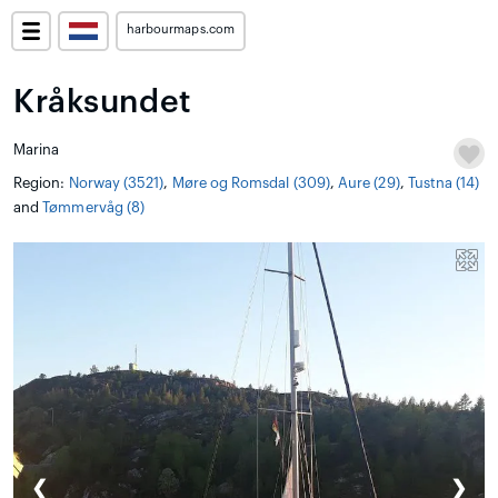
harbourmaps.com
Kråksundet
Marina
Region:
Norway (3521)
,
Møre og Romsdal (309)
,
Aure (29)
,
Tustna (14)
and
Tømmervåg (8)
❮
❯