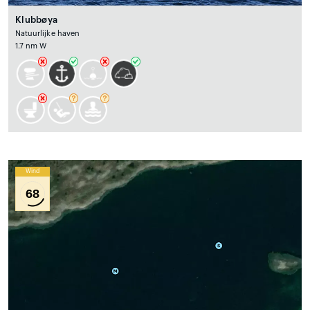
Klubbøya
Natuurlijke haven
1.7 nm W
Wind
68