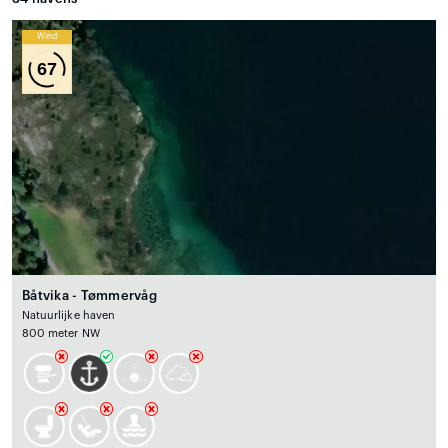
Wind
67
Båtvika - Tømmervåg
Natuurlijke haven
800 meter NW