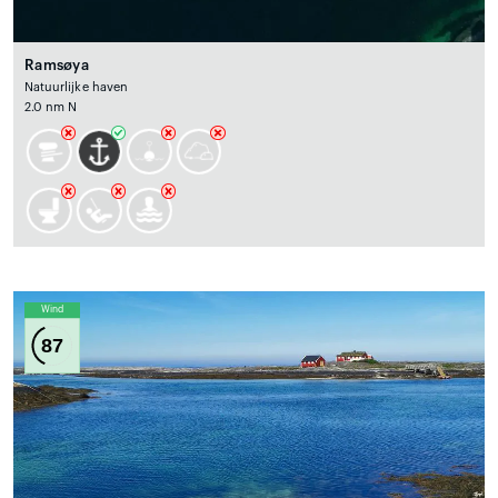
Ramsøya
Natuurlijke haven
2.0 nm N
Wind
87