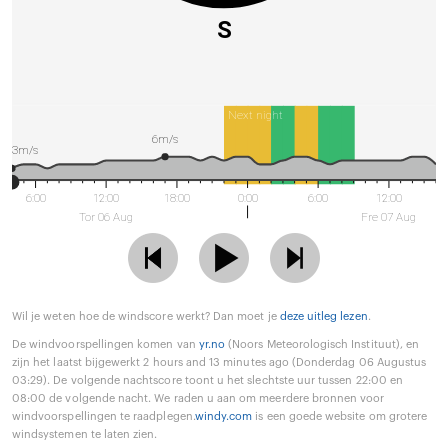
S
Next night
6m/s
3m/s
6:00
12:00
18:00
0:00
6:00
12:00
Tor 06 Aug
Fre 07 Aug
Wil je weten hoe de windscore werkt? Dan moet je
deze uitleg lezen
.
De windvoorspellingen komen van
yr.no
(Noors Meteorologisch Instituut), en
zijn het laatst bijgewerkt 2 hours and 13 minutes ago (Donderdag 06 Augustus
03:29). De volgende nachtscore toont u het slechtste uur tussen 22:00 en
08:00 de volgende nacht. We raden u aan om meerdere bronnen voor
windvoorspellingen te raadplegen.
windy.com
is een goede website om grotere
windsystemen te laten zien.