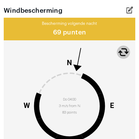
Windbescherming
Bescherming volgende nacht
69 punten
N
Do 04:00
W
E
3 m/s from N
83 points