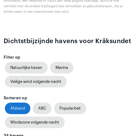
informatie, een recensie of foto's aan deze pagina toevoegt, word je hier
vermeld met de andere bijdragers (we vermelden je gebruikersnaam, die je
echte naam of een pseudoniem kan zijn).
Dichtstbijzijnde havens voor Kråksundet
Filter op
Natuurlijke haven
Marina
Veilige wind volgende nacht
Sorteren op
Afstand
ABC
Populariteit
Windscore volgende nacht
34
havens