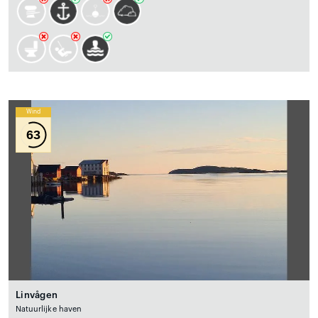
Wind
63
Linvågen
Natuurlijke haven