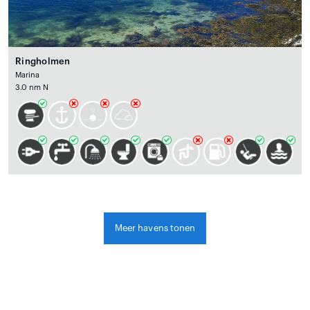
Ringholmen
Marina
3.0 nm N
Meer havens tonen