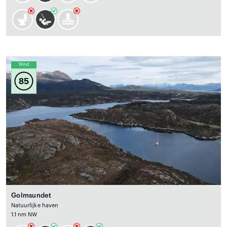
Wind
85
Golmsundet
Natuurlijke haven
1.1 nm NW