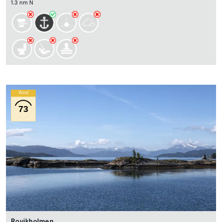
1.3 nm N
Wind
73
Rovikholmen