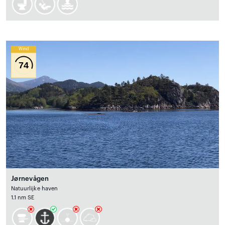
Wind
74
Jørnevågen
Natuurlijke haven
1.1 nm SE