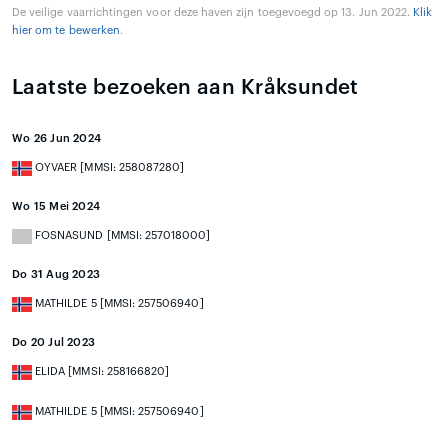
De veilige vaarrichtingen voor deze haven zijn toegevoegd op 13. Jun 2022.
Klik
hier om te bewerken
.
Laatste bezoeken aan Kråksundet
Wo 26 Jun 2024
OYVAER [MMSI: 258087280]
Wo 15 Mei 2024
FOSNASUND [MMSI: 257018000]
Do 31 Aug 2023
MATHILDE 5 [MMSI: 257506940]
Do 20 Jul 2023
ELIDA [MMSI: 258166820]
MATHILDE 5 [MMSI: 257506940]