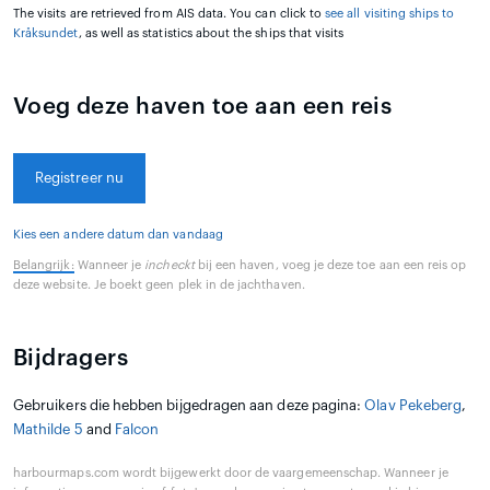
The visits are retrieved from AIS data. You can click to
see all visiting ships to
Kråksundet
, as well as statistics about the ships that visits
Voeg deze haven toe aan een reis
Registreer nu
Kies een andere datum dan vandaag
Belangrijk:
Wanneer je
incheckt
bij een haven, voeg je deze toe aan een reis op
deze website. Je boekt geen plek in de jachthaven.
Bijdragers
Gebruikers die hebben bijgedragen aan deze pagina:
Olav Pekeberg
,
Mathilde 5
and
Falcon
harbourmaps.com wordt bijgewerkt door de vaargemeenschap. Wanneer je