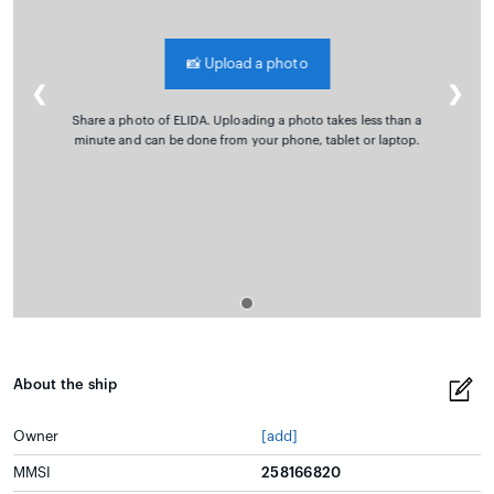
📸
Upload a photo
❮
❯
Share a photo of ELIDA. Uploading a photo takes less than a
minute and can be done from your phone, tablet or laptop.
About the ship
Owner
[add]
MMSI
258166820