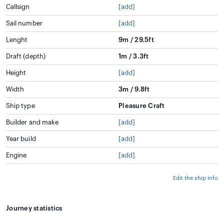
Callsign
[add]
Sail number
[add]
Lenght
9m / 29.5ft
Draft (depth)
1m / 3.3ft
Height
[add]
Width
3m / 9.8ft
Ship type
Pleasure Craft
Builder and make
[add]
Year build
[add]
Engine
[add]
Edit the ship info
Journey statistics