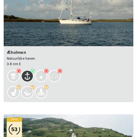
Æholmen
Natuurlijke haven
3.8 nm E
Wind
53