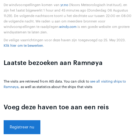
De windvoorspellingen komen van
yr.no
(Noors Meteorologisch Instituut), en
zijn het laatst bijgewerkt 1 hour and 45 minutes ago (Donderdag 06 Augustus
11:29). De volgende nachtscore toont u het slechtste uur tussen 22:00 en 08:00
de volgende nacht. We raden u aan om meerdere bronnen voor
windvoorspellingen te raadplegen.
windy.com
is een goede website om grotere
windsystemen te laten zien.
De veilige vaarrichtingen voor deze haven zijn toegevoegd op 25. May 2023.
Klik hier om te bewerken
.
Laatste bezoeken aan Ramnøya
The visits are retrieved from AIS data. You can click to
see all visiting ships to
Ramnøya
, as well as statistics about the ships that visits
Voeg deze haven toe aan een reis
Registreer nu