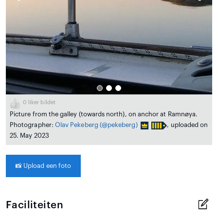
0
liker bildet
Picture from the galley (towards north), on anchor at Ramnøya.
Photographer:
Olav Pekeberg
(@pekeberg)
, uploaded on
25. May 2023
📸
Upload een foto
Faciliteiten