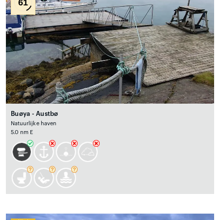
61
Buøya - Austbø
Natuurlijke haven
5.0 nm E