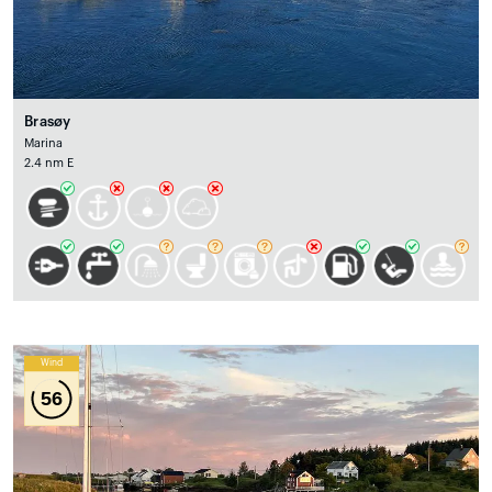
Brasøy
Marina
2.4 nm E
Wind
56