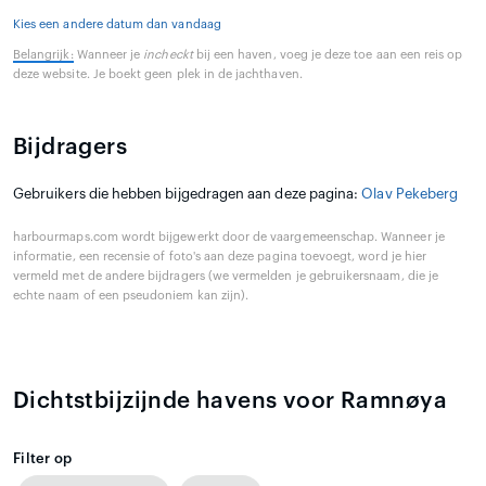
Kies een andere datum dan vandaag
Belangrijk:
Wanneer je
incheckt
bij een haven, voeg je deze toe aan een reis op
deze website. Je boekt geen plek in de jachthaven.
Bijdragers
Gebruikers die hebben bijgedragen aan deze pagina:
Olav Pekeberg
harbourmaps.com wordt bijgewerkt door de vaargemeenschap. Wanneer je
informatie, een recensie of foto's aan deze pagina toevoegt, word je hier
vermeld met de andere bijdragers (we vermelden je gebruikersnaam, die je
echte naam of een pseudoniem kan zijn).
Dichtstbijzijnde havens voor Ramnøya
Filter op