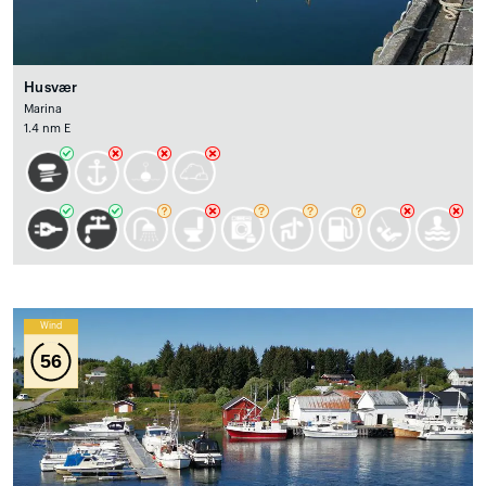
Husvær
Marina
1.4 nm E
Wind
56