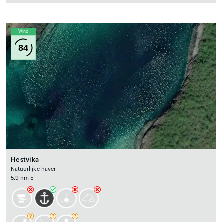
Wind
84
Hestvika
Natuurlijke haven
5.9 nm E