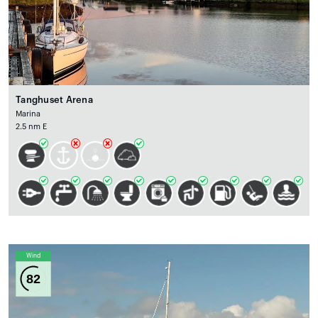
Tanghuset Arena
Marina
2.5 nm E
Wind
82