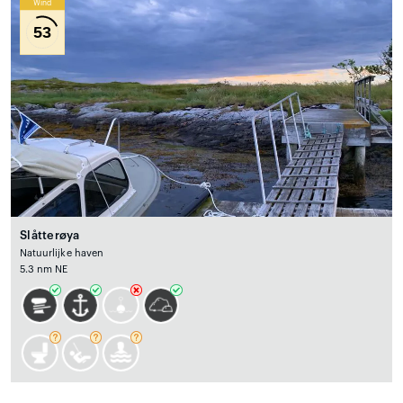
Wind
53
Slåtterøya
Natuurlijke haven
5.3 nm NE