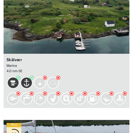
Skålvær
Marina
4.0 nm SE
Wind