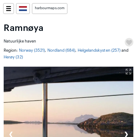
harbourmaps.com
Ramnøya
Natuurlijke haven
Region:
Norway (3521)
,
Nordland (684)
,
Helgelandskysten (257)
and
Herøy (32)
❮
❯