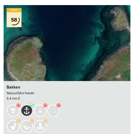
Wind
58
Bakken
Natuurlijke haven
5.4 nm E