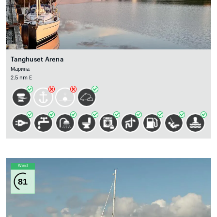
Tanghuset Arena
Марина
2.5 nm E
Wind
81