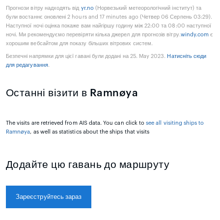
Прогнози вітру надходять від
yr.no
(Норвезький метеорологічний інститут) та
були востаннє оновлені 2 hours and 17 minutes ago (Четвер 06 Серпень 03:29).
Наступної ночі оцінка покаже вам найгіршу годину між 22:00 та 08:00 наступної
ночі. Ми рекомендуємо перевіряти кілька джерел для прогнозів вітру.
windy.com
є
хорошим вебсайтом для показу більших вітрових систем.
Безпечні напрямки для цієї гавані були додані на 25. May 2023.
Натисніть сюди
для редагування
.
Останні візити в Ramnøya
The visits are retrieved from AIS data. You can click to
see all visiting ships to
Ramnøya
, as well as statistics about the ships that visits
Додайте цю гавань до маршруту
Зареєструйтесь зараз