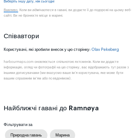
Виберіть іншу дату, ніж сьогодні
Важливо:
Коли ви
відмічаєтеся
в гавані, ви додаєте її до подорожі на цьому веб-
сайті. Ви не бронюєте місце в марині.
Співавтори
Користувачі, які зробили внесок у цю сторінку:
Olav Pekeberg
harbourmaps.com оновлюється спільнотою яхтсменів. Коли ви додаєте
інформацію, огляд чи фотографії на цю сторінку, вас відображають тут разом з
іншими дописувачами (ми вказуємо ваше ім’я користувача, яке може бути
вашим справжнім ім’ям або псевдонімом).
Найближчі гавані до Ramnøya
Фільтрувати за
Природна гавань
Марина