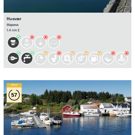
Husvær
Марина
1.4 nm E
Wind
57