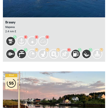
Brasøy
Марина
2.4 nm E
Wind
55