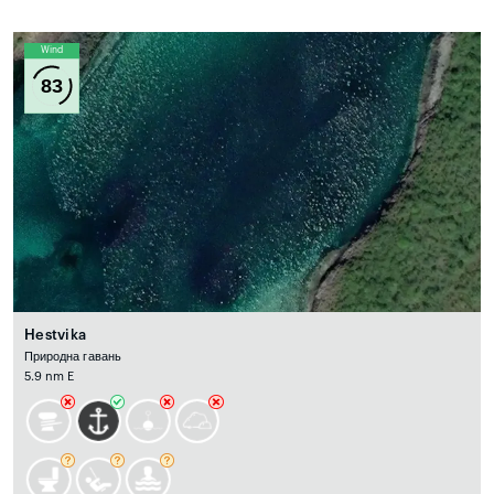
Wind
83
Hestvika
Природна гавань
5.9 nm E