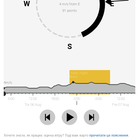
W
E
4 m/s from E
91 points
S
Next night
9m/s
4m/s
6:00
12:00
18:00
0:00
6:00
12:00
Tor 06 Aug
Fre 07 Aug
Хочете знати, як працює оцінка вітру? Тоді вам варто
прочитати це пояснення
.