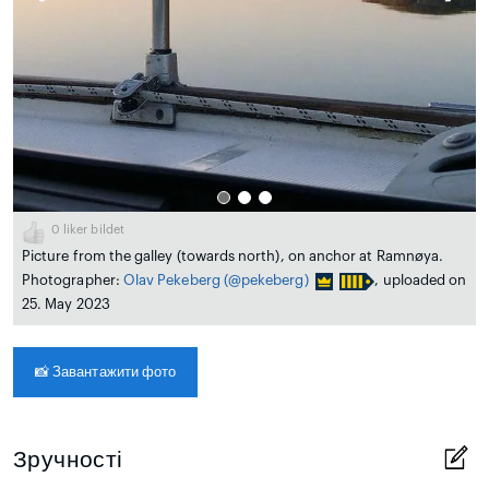
0
liker bildet
Picture from the galley (towards north), on anchor at Ramnøya.
Photographer:
Olav Pekeberg
(@pekeberg)
, uploaded on
25. May 2023
📸
Завантажити фото
Зручності