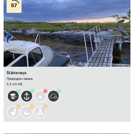
57
Slåtterøya
Природна гавань
5.3 nm NE