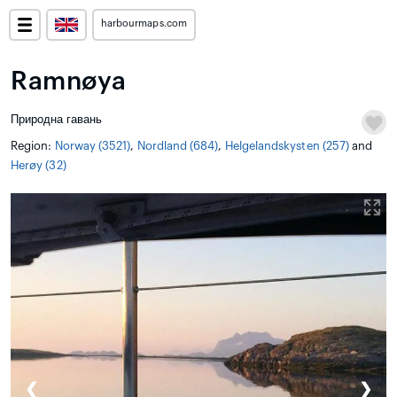
harbourmaps.com
Ramnøya
Природна гавань
Region:
Norway (3521)
,
Nordland (684)
,
Helgelandskysten (257)
and
Herøy (32)
❮
❯