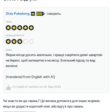
Olav Pekeberg
говорить:
зона
морські якості
опис
Якірне місце досить маленьке, і краще закріпити деякі швартові
на березі, щоб залишитися на місці. Близький підхід та вид
величні.
[translated from English with AI]
0
x helpful | written on 25. May 2023
Чи знаєте ви цю гавань? Це велика допомога для інших моряків,
якщо ви додасте короткий опис або відгук про гавань.