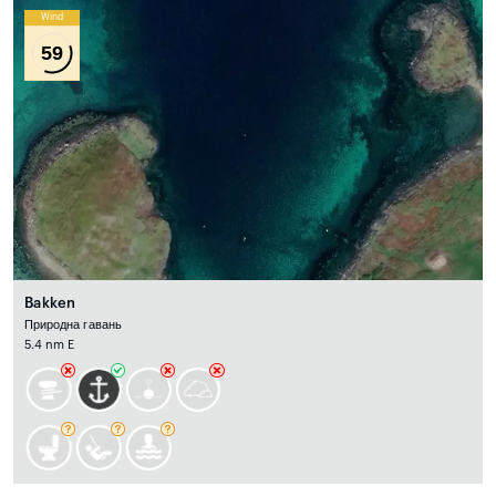
Wind
59
Bakken
Природна гавань
5.4 nm E