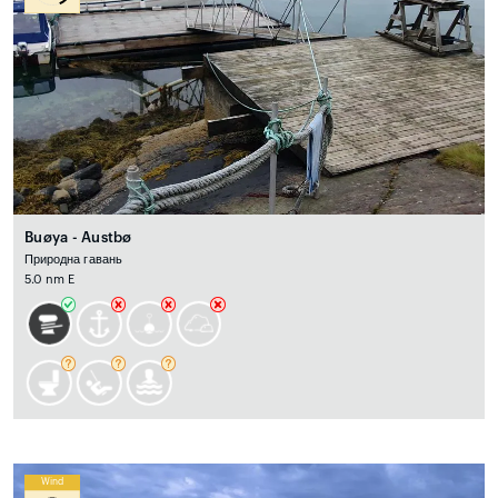
Buøya - Austbø
Природна гавань
5.0 nm E
Wind