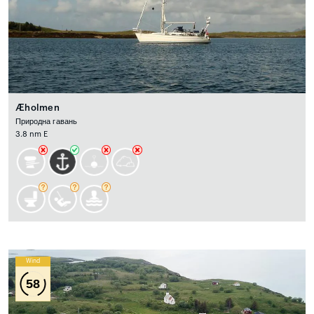
Æholmen
Природна гавань
3.8 nm E
Wind
58