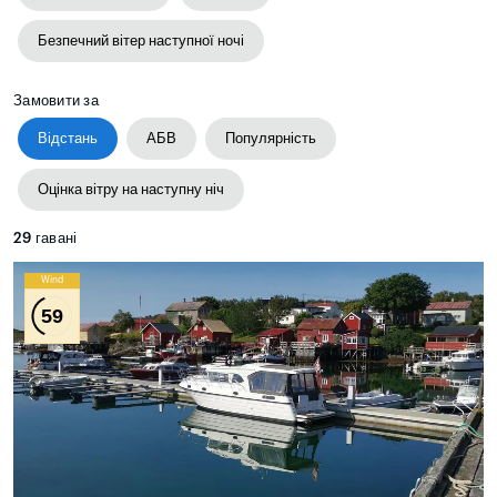
Безпечний вітер наступної ночі
Замовити за
Відстань
АБВ
Популярність
Оцінка вітру на наступну ніч
29
гавані
Wind
59