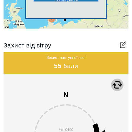
Захист від вітру
Захист наступної ночі
55 бали
N
Чет 04:00