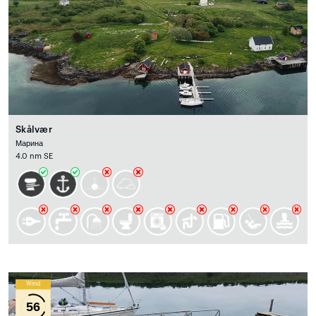
Skålvær
Марина
4.0 nm SE
Wind
56