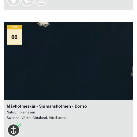
Wind
66
Måvholmeskär - Sjumansholmen - Donsö
Natuurlijke haven
Sweden, Västra Götaland, Västkusten