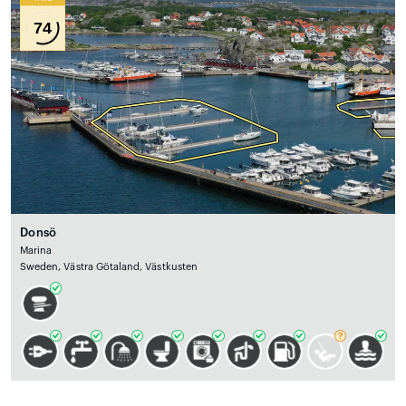
74
Donsö
Marina
Sweden, Västra Götaland, Västkusten