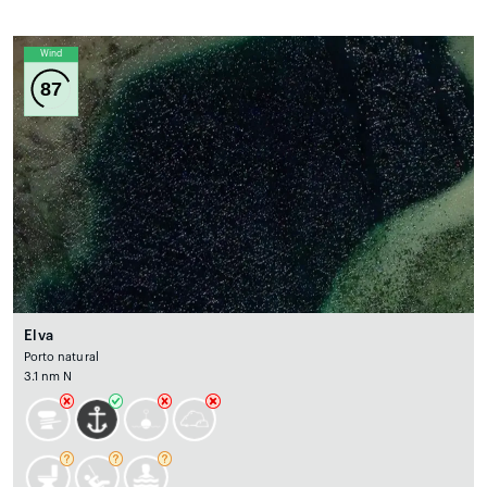
Wind
87
Elva
Porto natural
3.1 nm N