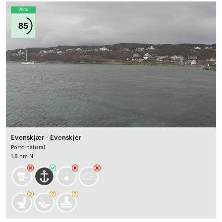
Wind
85
Evenskjær - Evenskjer
Porto natural
1.8 nm N