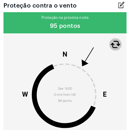
Proteção contra o vento
Proteção na próxima noite
95 pontos
N
Sex 16:00
W
E
3 m/s from NE
84 points