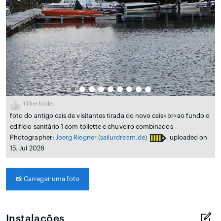
1
liker bildet
foto do antigo cais de visitantes tirada do novo cais<br>ao fundo o
edifício sanitário 1 com toilette e chuveiro combinados
Photographer:
Joerg Riegner
(sailurdream.de)
, uploaded on
15. Jul 2026
📸
Carregar uma foto
Instalações