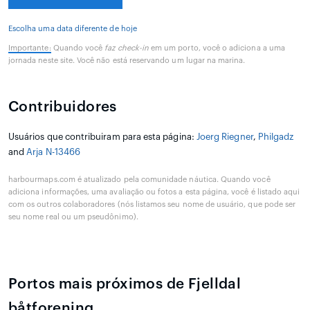
Escolha uma data diferente de hoje
Importante:
Quando você
faz check-in
em um porto, você o adiciona a uma
jornada neste site. Você não está reservando um lugar na marina.
Contribuidores
Usuários que contribuiram para esta página:
Joerg Riegner
,
Philgadz
and
Arja N-13466
harbourmaps.com é atualizado pela comunidade náutica. Quando você
adiciona informações, uma avaliação ou fotos a esta página, você é listado aqui
com os outros colaboradores (nós listamos seu nome de usuário, que pode ser
seu nome real ou um pseudônimo).
Portos mais próximos de Fjelldal
båtforening