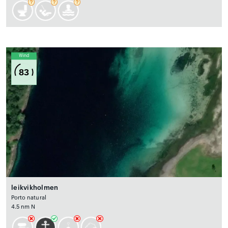
Wind
83
leikvikholmen
Porto natural
4.5 nm N