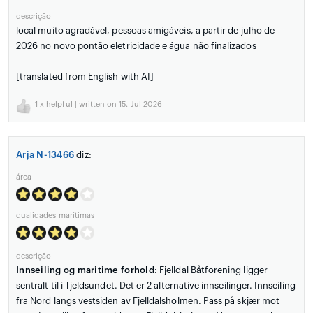
descrição
local muito agradável, pessoas amigáveis, a partir de julho de
2026 no novo pontão eletricidade e água não finalizados
[translated from English with AI]
1
x helpful | written on 15. Jul 2026
Arja N-13466
diz:
área
qualidades marítimas
descrição
Innseiling og maritime forhold:
Fjelldal Båtforening ligger
sentralt til i Tjeldsundet. Det er 2 alternative innseilinger. Innseiling
fra Nord langs vestsiden av Fjelldalsholmen. Pass på skjær mot