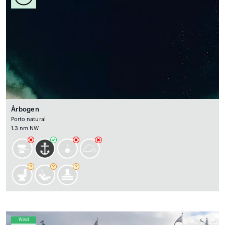
Årbogen
Porto natural
1.3 nm NW
Wind