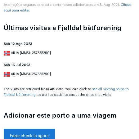
As direções seguras para este porto foram adicionadas em 3. Aug 2021.
Clique
aqui para editar
.
Últimas visitas a Fjelldal båtforening
Sáb 12 Ago 2023
ARJA [MMSI: 257555290]
Sáb 15 Jul 2023
ARJA [MMSI: 257555290]
The visits are retrieved from AIS data. You can click to
see all visiting ships to
Fjelldal båtforening
, as well as statistics about the ships that visits
Adicionar este porto a uma viagem
Fazer check-in agora