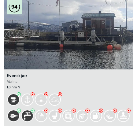
94
Evenskjær
Marina
1.6 nm N