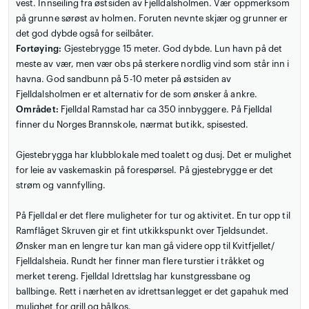
vest. Innseiling fra østsiden av Fjelldalsholmen. Vær oppmerksom
på grunne sørøst av holmen. Foruten nevnte skjær og grunner er
det god dybde også for seilbåter.
Fortøying:
Gjestebrygge 15 meter. God dybde. Lun havn på det
meste av vær, men vær obs på sterkere nordlig vind som står inn i
havna. God sandbunn på 5-10 meter på østsiden av
Fjelldalsholmen er et alternativ for de som ønsker å ankre.
Området:
Fjelldal Ramstad har ca 350 innbyggere. På Fjelldal
finner du Norges Brannskole, nærmat butikk, spisested.
Gjestebrygga har klubblokale med toalett og dusj. Det er mulighet
for leie av vaskemaskin på forespørsel. På gjestebrygge er det
strøm og vannfylling.
På Fjelldal er det flere muligheter for tur og aktivitet. En tur opp til
Ramflåget Skruven gir et fint utkikkspunkt over Tjeldsundet.
Ønsker man en lengre tur kan man gå videre opp til Kvitfjellet/
Fjelldalsheia. Rundt her finner man flere turstier i tråkket og
merket tereng. Fjelldal Idrettslag har kunstgressbane og
ballbinge. Rett i nærheten av idrettsanlegget er det gapahuk med
mulighet for grill og bålkos.