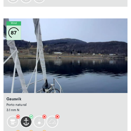
Wind
87
Gausvik
Porto natural
3.1 nm N