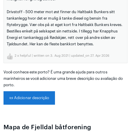
Drivstoff - 500 meter mot øst finner du Haltbakk Bunkers sitt
tankanlegg hvor det er mulig å tanke diesel og bensin fra
flytebrygge. Vær obs på at eget kort fra Haltbakk Bunkers kreves.
Bestilles enkelt på selskapet sin nettside. I tillegg har Knapphus
Energi et tankanlegg på Rødskjær, rett over på andre siden av
Tjeldsundet. Her kan de fleste bankkort benyttes.
2
x helpful | written on 3. Aug 2021 | updated_on 27. Apr 2026
Você conhece este porto? É uma grande ajuda para outros
marinheiros se você adicionar uma breve descrição ou avaliação do
porto.
📜
Adicionar descrição
Mapa de Fjelldal båtforening