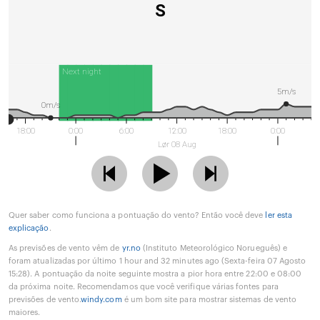
S
Next night
5m/s
0m/s
18:00
0:00
6:00
12:00
18:00
0:00
Lør 08 Aug
Quer saber como funciona a pontuação do vento? Então você deve
ler esta
explicação
.
As previsões de vento vêm de
yr.no
(Instituto Meteorológico Norueguês) e
foram atualizadas por último 1 hour and 32 minutes ago (Sexta-feira 07 Agosto
15:28). A pontuação da noite seguinte mostra a pior hora entre 22:00 e 08:00
da próxima noite. Recomendamos que você verifique várias fontes para
previsões de vento.
windy.com
é um bom site para mostrar sistemas de vento
maiores.