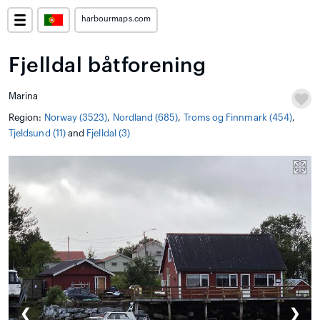
harbourmaps.com
Fjelldal båtforening
Marina
Region:
Norway (3523)
,
Nordland (685)
,
Troms og Finnmark (454)
,
Tjeldsund (11)
and
Fjelldal (3)
❮
❯