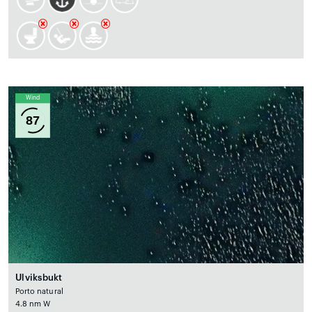
Wind
87
Ulviksbukt
Porto natural
4.8 nm W