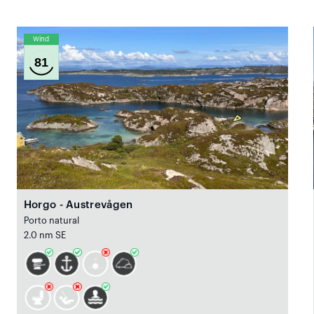
Wind
81
Horgo - Austrevågen
Porto natural
2.0 nm SE