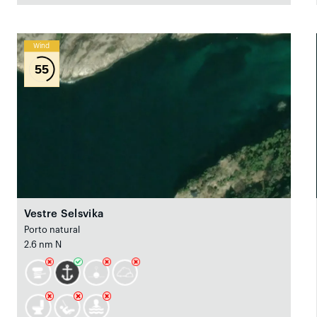
Wind
55
Vestre Selsvika
Porto natural
2.6 nm N