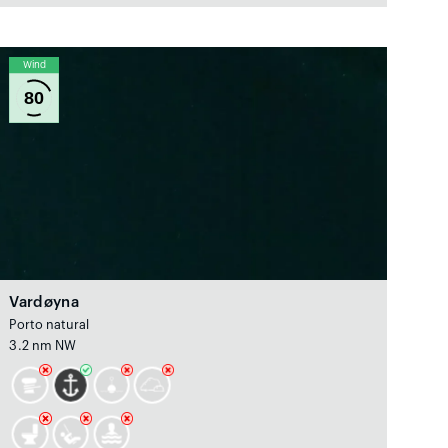
Wind
80
Vardøyna
Porto natural
3.2 nm NW