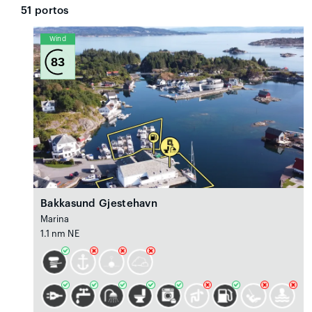
51
portos
Wind
83
Bakkasund Gjestehavn
Marina
1.1 nm NE