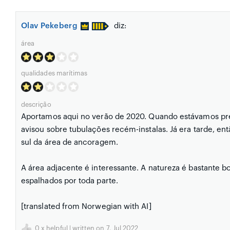
Olav Pekeberg
diz:
área
qualidades marítimas
descrição
Aportamos aqui no verão de 2020. Quando estávamos pre
avisou sobre tubulações recém-instalas. Já era tarde, en
sul da área de ancoragem.
A área adjacente é interessante. A natureza é bastante b
espalhados por toda parte.
[translated from Norwegian with AI]
0
x helpful | written on 7. Jul 2022