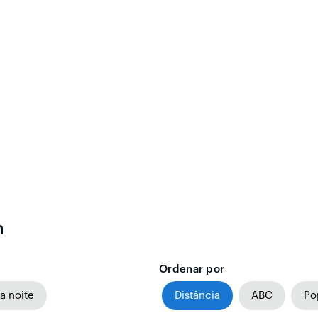
n
Ordenar por
a noite
Distância
ABC
Po