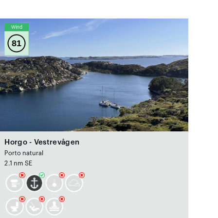
Wind
81
Horgo - Vestrevågen
Porto natural
2.1 nm SE