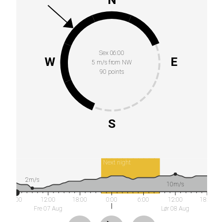
Sex 06:00
W
E
5 m/s from NW
90 points
S
Next night
2m/s
10m/s
6:00
12:00
18:00
0:00
6:00
12:00
18:00
Fre 07 Aug
Lør 08 Aug