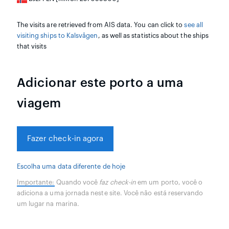
The visits are retrieved from AIS data. You can click to
see all
visiting ships to Kalsvågen
, as well as statistics about the ships
that visits
Adicionar este porto a uma
viagem
Fazer check-in agora
Escolha uma data diferente de hoje
Importante:
Quando você
faz check-in
em um porto, você o
adiciona a uma jornada neste site. Você não está reservando
um lugar na marina.