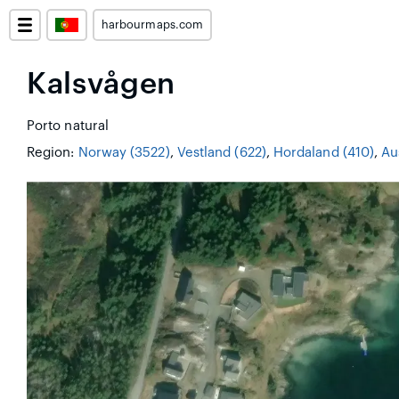
harbourmaps.com
Kalsvågen
Porto natural
Region:
Norway (3522)
,
Vestland (622)
,
Hordaland (410)
,
Au