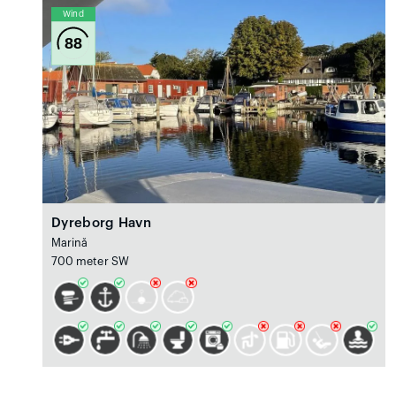
Wind
88
Dyreborg Havn
Marină
700 meter SW