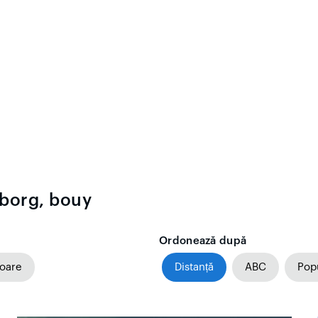
eborg, bouy
Ordonează după
toare
Distanță
ABC
Popu