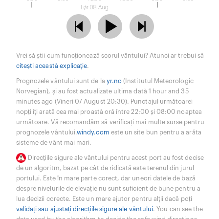
Lør 08 Aug
Vrei să știi cum funcționează scorul vântului? Atunci ar trebui să
citești această explicație
.
Prognozele vântului sunt de la
yr.no
(Institutul Meteorologic
Norvegian), și au fost actualizate ultima dată 1 hour and 35
minutes ago (Vineri 07 August 20:30). Punctajul următoarei
nopți îți arată cea mai proastă oră între 22:00 și 08:00 noaptea
următoare. Vă recomandăm să verificați mai multe surse pentru
prognozele vântului.
windy.com
este un site bun pentru a arăta
sisteme de vânt mai mari.
Direcțiile sigure ale vântului pentru acest port au fost decise
de un algoritm, bazat pe cât de ridicată este terenul din jurul
portului. Este în mare parte corect, dar uneori datele de bază
despre nivelurile de elevație nu sunt suficient de bune pentru a
lua decizii corecte. Este un mare ajutor pentru alții dacă poți
validați sau ajustați direcțiile sigure ale vântului
. You can see the