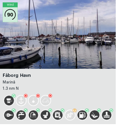
Wind
90
Fåborg Havn
Marină
1.3 nm N