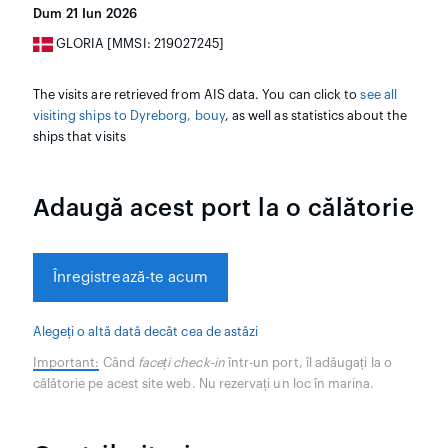
Dum 21 Iun 2026
GLORIA [MMSI: 219027245]
The visits are retrieved from AIS data. You can click to
see all
visiting ships to Dyreborg, bouy
, as well as statistics about the
ships that visits
Adaugă acest port la o călătorie
Înregistrează-te acum
Alegeți o altă dată decât cea de astăzi
Important:
Când
faceți check-in
într-un port, îl adăugați la o
călătorie pe acest site web. Nu rezervați un loc în marina.