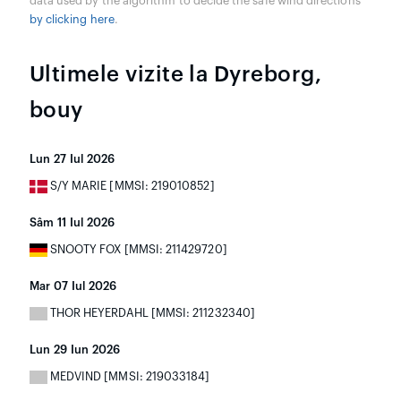
data used by the algorithm to decide the safe wind directions
by clicking here
.
Ultimele vizite la Dyreborg,
bouy
Lun 27 Iul 2026
S/Y MARIE [MMSI: 219010852]
Sâm 11 Iul 2026
SNOOTY FOX [MMSI: 211429720]
Mar 07 Iul 2026
THOR HEYERDAHL [MMSI: 211232340]
Lun 29 Iun 2026
MEDVIND [MMSI: 219033184]