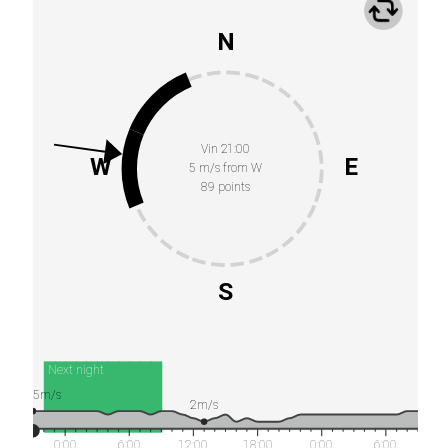
N
Vin 21:00
W
E
5 m/s from W
89 points
S
Next night
5m/s
2m/s
0:00
6:00
12:00
18:00
0:00
6:00