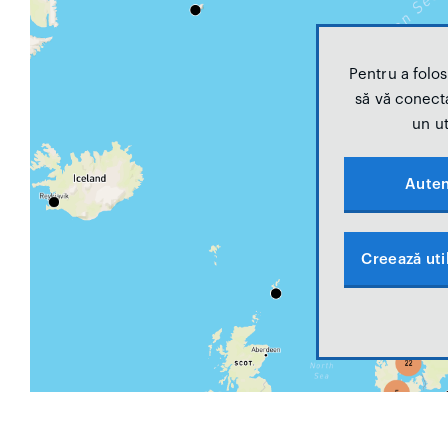
Pentru a folosi
să vă conecta
un ut
Auten
Creează util