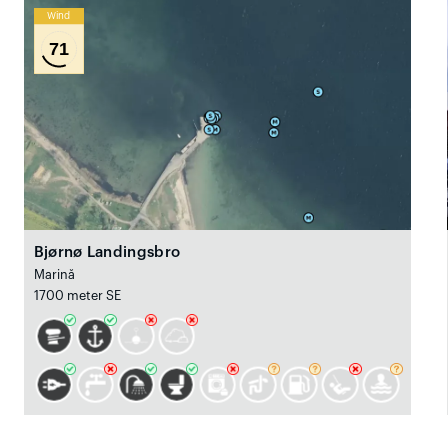
Wind
71
Bjørnø Landingsbro
Marină
1700 meter SE