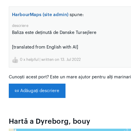
HarbourMaps (site admin)
spune:
descriere
Baliza este deținută de Danske Tursejlere
[translated from English with AI]
0
x helpful | written on 13. Jul 2022
Cunoști acest port? Este un mare ajutor pentru alți marinar
📜
Adăugați descriere
Hartă a Dyreborg, bouy