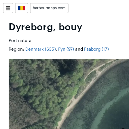
harbourmaps.com
Dyreborg, bouy
Port natural
Region:
Denmark (635)
,
Fyn (97)
and
Faaborg (17)