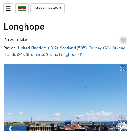
harbourmaps.com
Longhope
Prirodna luka
Region:
United Kingdom (1319)
,
Scotland (505)
,
Orkney (24)
,
Orkney
Islands (24)
,
Stromness (6)
and
Longhope (1)
❮
❯