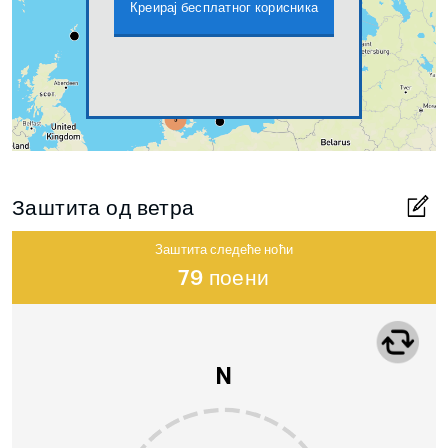
Креирај бесплатног корисника
Заштита од ветра
Заштита следеће ноћи
79 поени
N