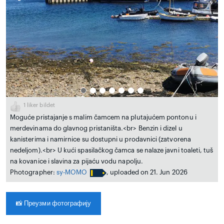
1
liker bildet
Moguće pristajanje s malim čamcem na plutajućem pontonu i
merdevinama do glavnog pristaništa.<br> Benzin i dizel u
kanisterima i namirnice su dostupni u prodavnici (zatvorena
nedeljom).<br> U kući spasilačkog čamca se nalaze javni toaleti, tuš
na kovanice i slavina za pijaću vodu napolju.
Photographer:
sy-MOMO
, uploaded on 21. Jun 2026
📸
Преузми фотографију