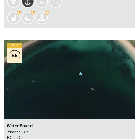
Wind
55
Water Sound
Prirodna luka
9.5 nm E