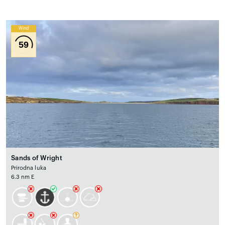
Wind
59
Sands of Wright
Prirodna luka
6.3 nm E