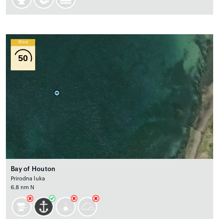
Wind
50
Bay of Houton
Prirodna luka
6.8 nm N