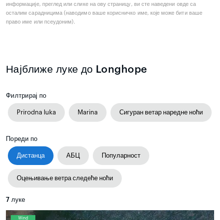
информације, преглед или слике на ову страницу, ви сте наведени овде са
осталим сарадницима (наводимо ваше корисничко име, које може бити ваше
право име или псеудоним).
Најближе луке до Longhope
Филтрирај по
Prirodna luka
Marina
Сигуран ветар наредне ноћи
Пореди по
Дистанца
АБЦ
Популарност
Оцењивање ветра следеће ноћи
7
луке
Wind