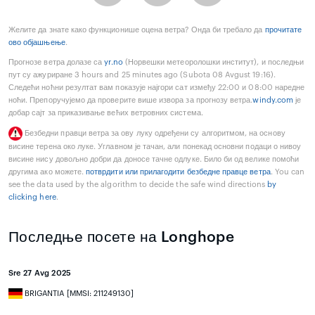
Желите да знате како функционише оцена ветра? Онда би требало да
прочитате
ово објашњење
.
Прогнозе ветра долазе са
yr.no
(Норвешки метеоролошки институт), и последњи
пут су ажуриране 3 hours and 25 minutes ago (Subota 08 Avgust 19:16).
Следећи ноћни резултат вам показује најгори сат између 22:00 и 08:00 наредне
ноћи. Препоручујемо да проверите више извора за прогнозу ветра.
windy.com
је
добар сајт за приказивање већих ветровних система.
Безбедни правци ветра за ову луку одређени су алгоритмом, на основу
висине терена око луке. Углавном је тачан, али понекад основни подаци о нивоу
висине нису довољно добри да доносе тачне одлуке. Било би од велике помоћи
другима ако можете.
потврдити или прилагодити безбедне правце ветра
. You can
see the data used by the algorithm to decide the safe wind directions
by
clicking here
.
Последње посете на Longhope
Sre 27 Avg 2025
BRIGANTIA [MMSI: 211249130]