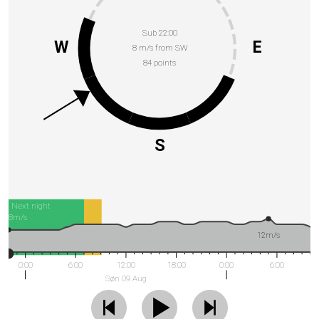
Sub 22:00
W
E
8 m/s from SW
84 points
S
Next night
8m/s
12m/s
0:00
6:00
12:00
18:00
0:00
6:00
Søn 09 Aug