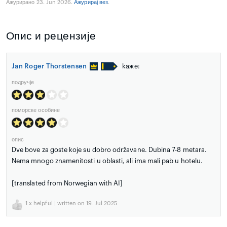
Ажурирано 23. Jun 2026.
Ажурирај вез
.
Опис и рецензије
Jan Roger Thorstensen
kaже:
подручје
поморске особине
опис
Dve bove za goste koje su dobro održavane. Dubina 7-8 metara.
Nema mnogo znamenitosti u oblasti, ali ima mali pab u hotelu.
[translated from Norwegian with AI]
1
x helpful | written on 19. Jul 2025