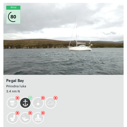
Wind
80
Pegal Bay
Prirodna luka
3.4 nm N