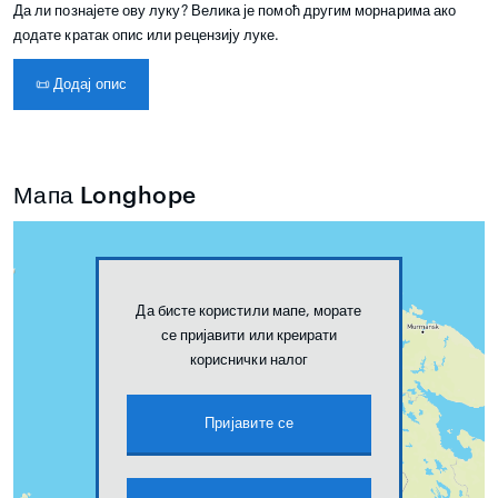
Да ли познајете ову луку? Велика је помоћ другим морнарима ако
додате кратак опис или рецензију луке.
📜
Додај опис
Мапа Longhope
Да бисте користили мапе, морате
се пријавити или креирати
кориснички налог
Пријавите се