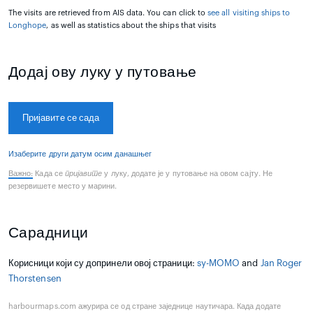
The visits are retrieved from AIS data. You can click to
see all visiting ships to
Longhope
, as well as statistics about the ships that visits
Додај ову луку у путовање
Пријавите се сада
Изаберите други датум осим данашњег
Важно:
Када се
пријавите
у луку, додате је у путовање на овом сајту. Не
резервишете место у марини.
Сарадници
Корисници који су допринели овој страници:
sy-MOMO
and
Jan Roger
Thorstensen
harbourmaps.com ажурира се од стране заједнице наутичара. Када додате