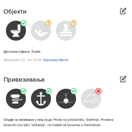
Објекти
Доступни објекти: Toalet.
Ажурирано 23. Jun 2026.
Aжурирај објекте
.
Привезивање
Опције за везивање у овој луци: Privez na pristaništu, Sidrenje, Privezna
bova<br>(za lako "sidrenje", ne mešati sa bovama u marinama).