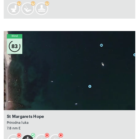
Wind
83
St Margarets Hope
Prirodna luka
7.8 nm E