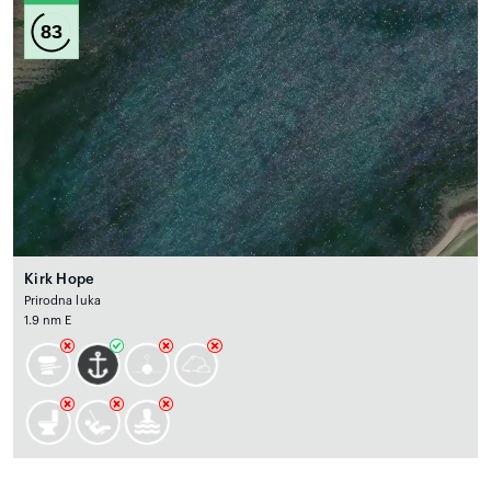
83
Kirk Hope
Prirodna luka
1.9 nm E