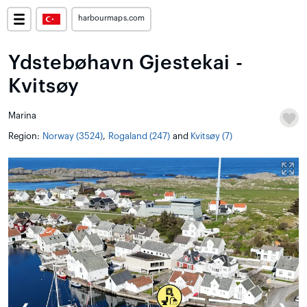
harbourmaps.com
Ydstebøhavn Gjestekai -
Kvitsøy
Marina
Region:
Norway (3524)
,
Rogaland (247)
and
Kvitsøy (7)