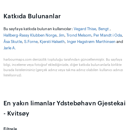
Katkıda Bulunanlar
Bu sayfaya katkıda bulunan kullanıcılar:
Vegard Thise
,
Bengt
,
Hallberg-Rassy Klubben Norge
,
Jim
,
Trond Melsom
,
Per Mandt i Oda
,
Åsa Skutle
,
S.Forne
,
Kjersti Halseth
,
Inger Hagstrøm Marthinsen
and
Jarle A.
harbourmaps.com denizcilik topluluğu tarafından güncellenmiştir. Bu sayfaya
bilgi, inceleme veya fotoğraf eklediğinizde, diğer katkıda bulunanlarla birlikte
burada listelenirsiniz (gerçek adınız veya takma adınız olabilen kullanıcı adınızı
listeliyoruz).
En yakın limanlar Ydstebøhavn Gjestekai
- Kvitsøy
Filtrele