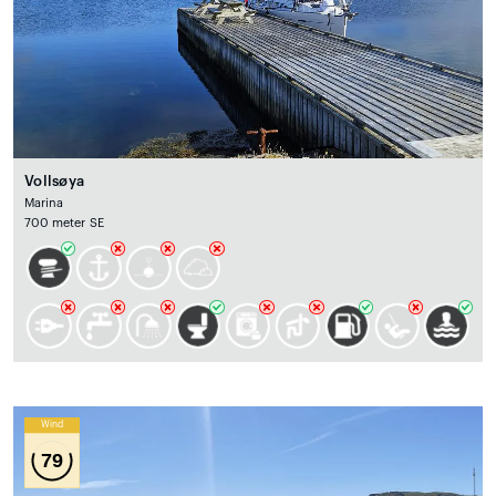
Vollsøya
Marina
700 meter SE
Wind
79