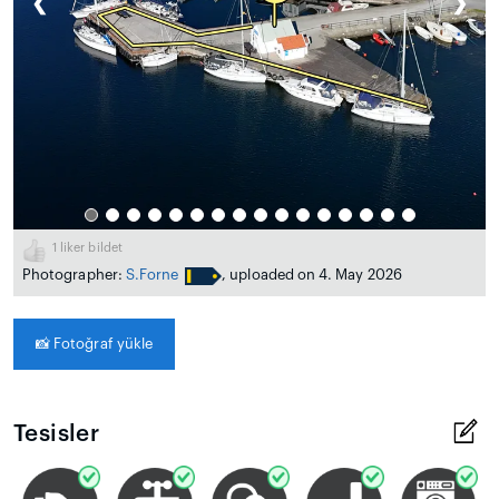
❮
❯
1
liker bildet
Photographer:
S.Forne
, uploaded on 4. May 2026
📸
Fotoğraf yükle
Tesisler