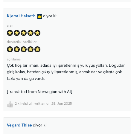
Kjersti Halseth
diyor ki:
alan
denizcilik özellikleri
açıklama
Çok hoş bir liman, adada iyi işaretlenmiş yürüyüş yolları. Doğudan
giriş kolay, batıdan çıkış iyi işaretlenmiş, ancak dar ve çıkışta çok
fazla yan dalga vardı.
[translated from Norwegian with AI]
2
x helpful | written on 28. Jun 2025
Vegard Thise
diyor ki: