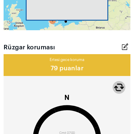
Rüzgar koruması
Ertesi gece koruma
79 puanlar
N
Cmt 07:00