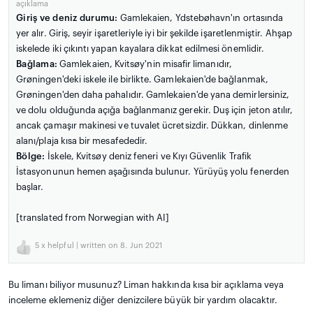
açıklama
Giriş ve deniz durumu:
Gamlekaien, Ydstebøhavn'ın ortasında
yer alır. Giriş, seyir işaretleriyle iyi bir şekilde işaretlenmiştir. Ahşap
iskelede iki çıkıntı yapan kayalara dikkat edilmesi önemlidir.
Bağlama:
Gamlekaien, Kvitsøy'nin misafir limanıdır,
Grøningen'deki iskele ile birlikte. Gamlekaien'de bağlanmak,
Grøningen'den daha pahalıdır. Gamlekaien'de yana demirlersiniz,
ve dolu olduğunda açığa bağlanmanız gerekir. Duş için jeton atılır,
ancak çamaşır makinesi ve tuvalet ücretsizdir. Dükkan, dinlenme
alanı/plaja kısa bir mesafededir.
Bölge:
İskele, Kvitsøy deniz feneri ve Kıyı Güvenlik Trafik
İstasyonunun hemen aşağısında bulunur. Yürüyüş yolu fenerden
başlar.
[translated from Norwegian with AI]
5
x helpful | written on 8. Jun 2021
Bu limanı biliyor musunuz? Liman hakkında kısa bir açıklama veya
inceleme eklemeniz diğer denizcilere büyük bir yardım olacaktır.