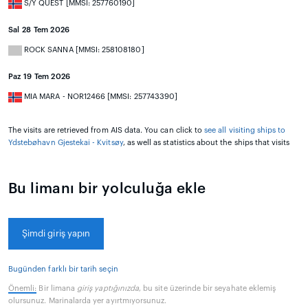
S/Y QUEST [MMSI: 257760190]
Sal 28 Tem 2026
ROCK SANNA [MMSI: 258108180]
Paz 19 Tem 2026
MIA MARA - NOR12466 [MMSI: 257743390]
The visits are retrieved from AIS data. You can click to
see all visiting ships to
Ydstebøhavn Gjestekai - Kvitsøy
, as well as statistics about the ships that visits
Bu limanı bir yolculuğa ekle
Şimdi giriş yapın
Bugünden farklı bir tarih seçin
Önemli:
Bir limana
giriş yaptığınızda
, bu site üzerinde bir seyahate eklemiş
olursunuz. Marinalarda yer ayırtmıyorsunuz.