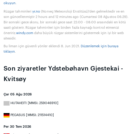
okuyun
.
Rüzgar tahminleri
yr.no
(Norveç Meteoroloji Enstitüsü)'den gelmektedir ve en
son güncellenmiştir 2 hours and 12 minutes ago (Cumartesi 08 Ağustos 06:29).
Bir sonraki gece skoru, bir sonraki gece saat 22:00 - 08:00 arasındaki en kötü
saati gösterir. Rüzgar tahminleri için birden fazla kaynağı kontrol etmenizi
öneririz.
windy.com
daha büyük rüzgar sistemlerini göstermek için iyi bir web
sitesidir.
Bu liman için güvenli yönler eklendi 8. Jun 2021.
Düzenlemek için buraya
tıklayın
.
Son ziyaretler Ydstebøhavn Gjestekai -
Kvitsøy
Çar 05 Ağu 2026
HUTAHEITI [MMSI: 259046910]
PEGASUS [MMSI: 211514410]
Per 30 Tem 2026