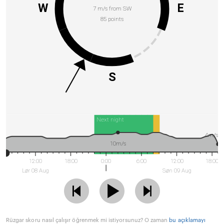
W
E
7 m/s from SW
85 points
S
Next night
4m/s
10m/s
12:00
18:00
0:00
6:00
12:00
18:00
Lør 08 Aug
Søn 09 Aug
Rüzgar skoru nasıl çalışır öğrenmek mi istiyorsunuz? O zaman
bu açıklamayı