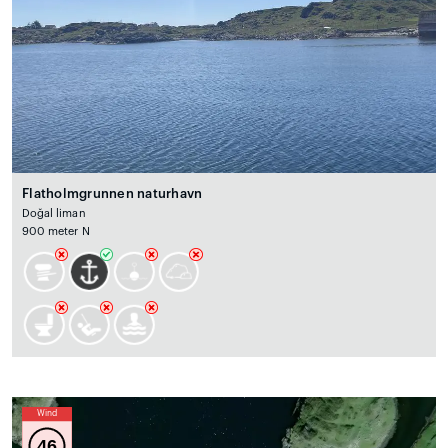
Flatholmgrunnen naturhavn
Doğal liman
900 meter N
Wind
46