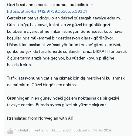
Gezi fırsatlarının haritasını burada bulabilirsiniz:
https://ut.no/kart#12.91/59.06585/5.39301
Gerçekten batıya doğru olan dairevi güzergahı tavsiye ederim.
Güzel doğa, bazı savaş kalıntıları ve güzel bir günlük gezi
kulübesini ziyaret etme imkanı sunuyor. Sonuncusu, kötü hava
koşullarında mükemmel bir destinasyon olarak görünüyor.
Håland'dan başlamak ve 'saat yönünün tersine' gitmek en iyisi,
çünkü bu şekilde turu fenerde sonlandırırsınız. DİKKAT! Tur büyük
ölçüde tarım arazisinde geçiyor, bu yüzden koyun pisliğine
hazırlıklı olun.
Trafik istasyonunun çatısına çıkmak için dış merdiveni kullanmak
da mümkün. Güzel bir gözlem noktası.
Grønningen'in en güneyindeki gözlem noktasına da bir geziyi
tavsiye ederim. Burada ayrıca güzel bir yüzme plajı var.
[translated from Norwegian with AI]
1
x helpful | written on 14. Jul 2026 | updated_on 14. Jul 2026