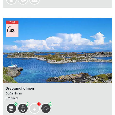
Wind
43
Drevsundholmen
Doğal liman
6.2 nm N