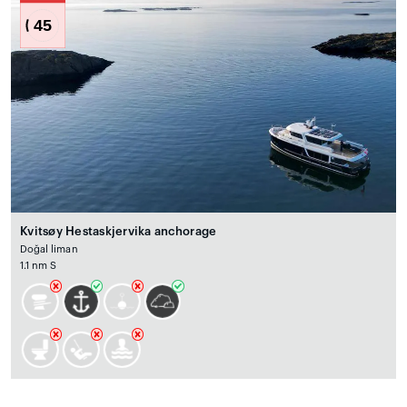
45
Kvitsøy Hestaskjervika anchorage
Doğal liman
1.1 nm S