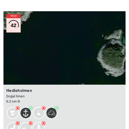
Wind
42
Hedleholmen
Doğal liman
6.2 nm N