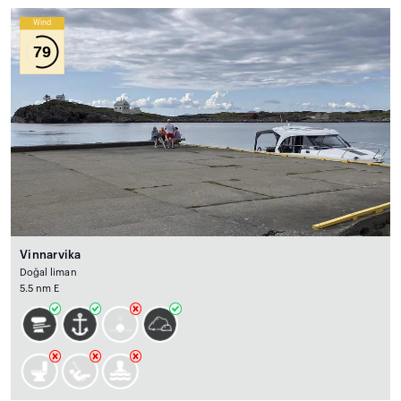
Wind
79
Vinnarvika
Doğal liman
5.5 nm E