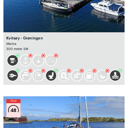
Kvitsøy - Grøningen
Marina
300 meter SW
Wind
48