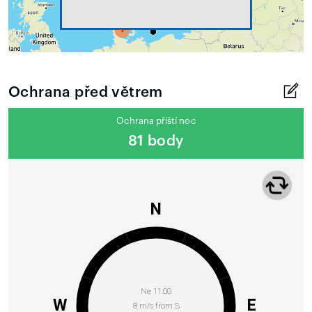
Ochrana před větrem
Ochrana příští noc
81 body
N
Ne 11:00
W
E
8 m/s from S