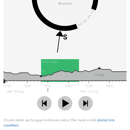
84 points
S
Next night
4m/s
11m/s
12:00
18:00
0:00
6:00
12:00
18:00
Søn 09 Aug
Man 10 Aug
Chcete vědět, jak funguje hodnocení větru? Pak byste si měli
přečíst toto
vysvětlení
.