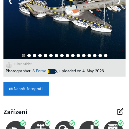
❮
❯
1
liker bildet
Photographer:
S.Forne
, uploaded on 4. May 2026
📸
Nahrát fotografii
Zařízení