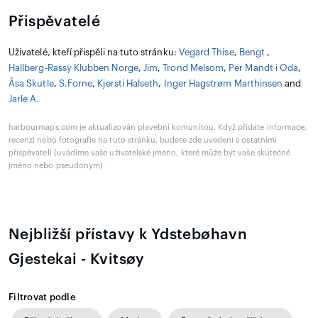
Přispěvatelé
Uživatelé, kteří přispěli na tuto stránku:
Vegard Thise
,
Bengt
,
Hallberg-Rassy Klubben Norge
,
Jim
,
Trond Melsom
,
Per Mandt i Oda
,
Åsa Skutle
,
S.Forne
,
Kjersti Halseth
,
Inger Hagstrøm Marthinsen
and
Jarle A.
harbourmaps.com je aktualizován plavební komunitou. Když přidáte informace,
recenzi nebo fotografie na tuto stránku, budete zde uvedeni s ostatními
přispěvateli (uvádíme vaše uživatelské jméno, které může být vaše skutečné
jméno nebo pseudonym).
Nejbližší přístavy k Ydstebøhavn
Gjestekai - Kvitsøy
Filtrovat podle