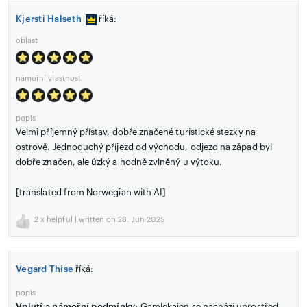
Kjersti Halseth
říká:
oblast
námořní vlastnosti
popis
Velmi příjemný přístav, dobře značené turistické stezky na
ostrově. Jednoduchý příjezd od východu, odjezd na západ byl
dobře značen, ale úzký a hodně zvlněný u výtoku.
[translated from Norwegian with AI]
2
x helpful | written on 28. Jun 2025
Vegard Thise
říká:
popis
Vplutí a námořní podmínky:
Gamlekaien se nachází uprostřed