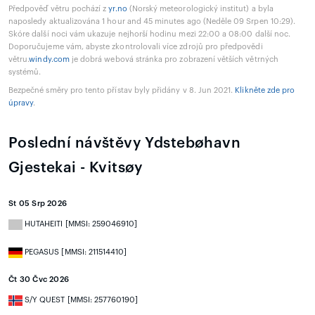
Předpověď větru pochází z
yr.no
(Norský meteorologický institut) a byla
naposledy aktualizována 1 hour and 45 minutes ago (Neděle 09 Srpen 10:29).
Skóre další noci vám ukazuje nejhorší hodinu mezi 22:00 a 08:00 další noc.
Doporučujeme vám, abyste zkontrolovali více zdrojů pro předpovědi
větru.
windy.com
je dobrá webová stránka pro zobrazení větších větrných
systémů.
Bezpečné směry pro tento přístav byly přidány v 8. Jun 2021.
Klikněte zde pro
úpravy
.
Poslední návštěvy Ydstebøhavn
Gjestekai - Kvitsøy
St 05 Srp 2026
HUTAHEITI [MMSI: 259046910]
PEGASUS [MMSI: 211514410]
Čt 30 Čvc 2026
S/Y QUEST [MMSI: 257760190]