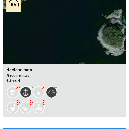
65
Hedleholmen
Přírodní přístav
6.2 nm N