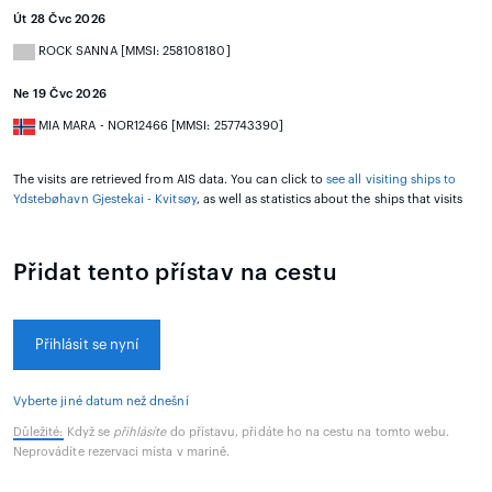
Út 28 Čvc 2026
ROCK SANNA [MMSI: 258108180]
Ne 19 Čvc 2026
MIA MARA - NOR12466 [MMSI: 257743390]
The visits are retrieved from AIS data. You can click to
see all visiting ships to
Ydstebøhavn Gjestekai - Kvitsøy
, as well as statistics about the ships that visits
Přidat tento přístav na cestu
Přihlásit se nyní
Vyberte jiné datum než dnešní
Důležité:
Když se
přihlásíte
do přístavu, přidáte ho na cestu na tomto webu.
Neprovádíte rezervaci místa v marině.