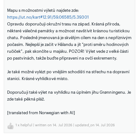
Mapu s možnostmi výletů najdete zde:
https://ut.no/kart#12.91/59.06585/5.39301
Opravdu doporučuji okružní trasu na západ. Krásná příroda,
některé válečné památky a možnost navštívit krásnou turistickou
chatu. Posledně jmenovaná je skvělým cílem na den s nepříznivým
počasím. Nejlepší je začít v Hålandu a jít "proti směru hodinových
ručiček", pak skončíte u majáku. POZOR! Výlet vede z velké části
po pastvinách, takže buďte připraveni na ovčí exkrementy.
Je také možné vylézt po vnějším schodišti na střechu na dopravní
stanici. Krásné vyhlídkové místo.
Doporučuji také výlet na vyhlídku na úplném jihu Grønningenu. Je
zde také pěkná pláž.
[translated from Norwegian with AI]
1
x helpful | written on 14. Jul 2026 | updated_on 14. Jul 2026