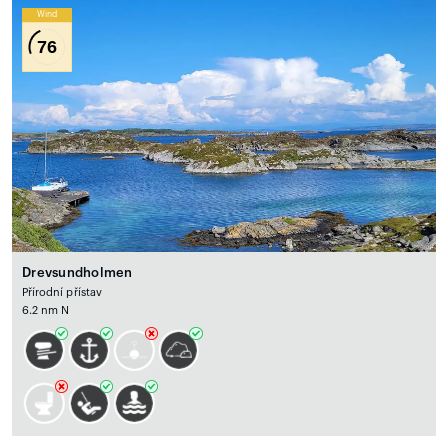
Wind
76
Drevsundholmen
Přírodní přístav
6.2 nm N