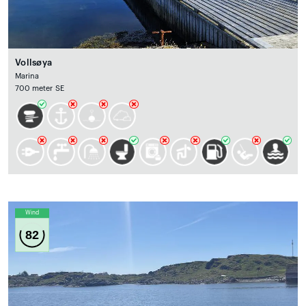
Vollsøya
Marina
700 meter SE
Wind
82