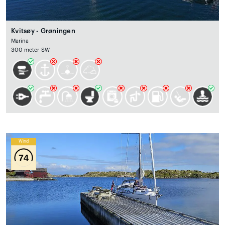
Kvitsøy - Grøningen
Marina
300 meter SW
Wind
74