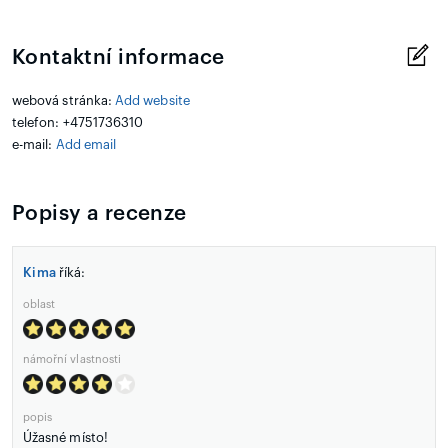
Kontaktní informace
webová stránka:
Add website
telefon: +4751736310
e-mail:
Add email
Popisy a recenze
Kima
říká:
oblast
námořní vlastnosti
popis
Úžasné místo!