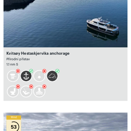
Kvitsøy Hestaskjervika anchorage
Přírodní přístav
1.1 nm S
Wind
53