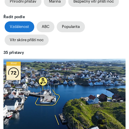
Přírodní přístav
Marina
Bezpečný vítr příští noc
Řadit podle
Vzdálenost
ABC
Popularita
Vítr skóre příští noc
35
přístavy
Wind
72