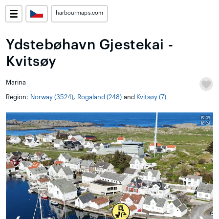
harbourmaps.com
Ydstebøhavn Gjestekai -
Kvitsøy
Marina
Region:
Norway (3524)
,
Rogaland (248)
and
Kvitsøy (7)