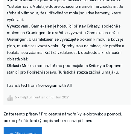
Ydstebøhavn. Vplutí je dobře označeno námořními značkami. Je
třeba si všimnout, že u dřevěného mola jsou dva kameny, které
vyčnívají.
Vyvazování:
Gamlekaien je hostující přístav Kvitsøy, společně s
molem na Grøningen. Je dražší se vyvázat u Gamlekaien než u
Grøningen. U Gamlekaien se vyvazujete bokem k molu, a když je
plno, musíte se uvázat venku. Sprchy jsou na mince, ale pračka a
toaleta jsou zdarma. Krátká vzdálenost k obchodu a k rekreační
oblasti/pláži.
Oblast:
Molo se nachází přímo pod majákem Kvitsøy a Dopravní
stanicí pro Pobřežní správu. Turistická stezka začíná u majáku.
[translated from Norwegian with AI]
5
x helpful | written on 8. Jun 2021
Znáte tento přístav? Pro ostatní námořníky je obrovskou pomocí,
pokud přidáte krátký popis nebo recenzi přístavu.
📜
Přidat popis