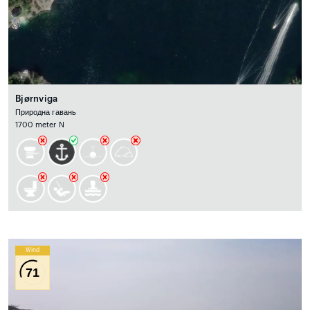
Bjørnviga
Природна гавань
1700 meter N
Wind
71