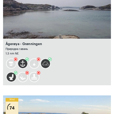
Ågerøya - Grønningen
Природна гавань
1.3 nm NE
Wind
74