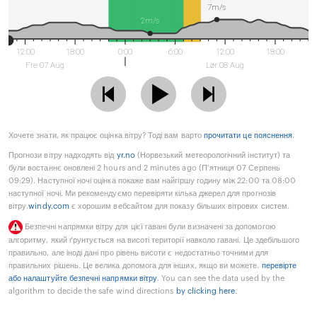
7m/s
2m/s
12:00
18:00
0:00
6:00
12:00
18:00
Fre 07 Aug
Lør 08 Aug
Хочете знати, як працює оцінка вітру? Тоді вам варто
прочитати це пояснення
.
Прогнози вітру надходять від
yr.no
(Норвезький метеорологічний інститут) та
були востаннє оновлені 2 hours and 2 minutes ago (П’ятниця 07 Серпень
09:29). Наступної ночі оцінка покаже вам найгіршу годину між 22:00 та 08:00
наступної ночі. Ми рекомендуємо перевіряти кілька джерел для прогнозів
вітру.
windy.com
є хорошим вебсайтом для показу більших вітрових систем.
Безпечні напрямки вітру для цієї гавані були визначені за допомогою
алгоритму, який ґрунтується на висоті території навколо гавані. Це здебільшого
правильно, але іноді дані про рівень висоти є недостатньо точними для
правильних рішень. Це велика допомога для інших, якщо ви можете.
перевірте
або налаштуйте безпечні напрямки вітру
. You can see the data used by the
algorithm to decide the safe wind directions
by clicking here
.