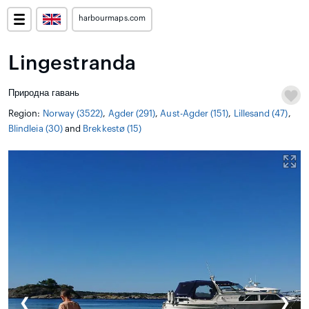
harbourmaps.com
Lingestranda
Природна гавань
Region:
Norway (3522)
,
Agder (291)
,
Aust-Agder (151)
,
Lillesand (47)
,
Blindleia (30)
and
Brekkestø (15)
❮
❯