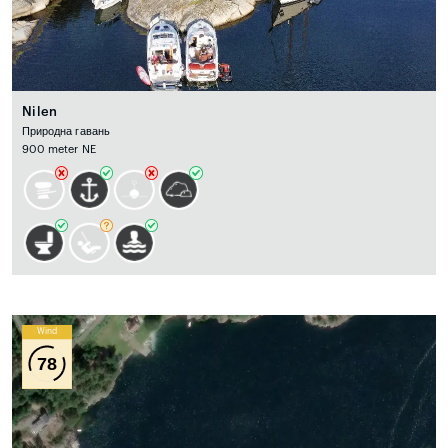
Nilen
Природна гавань
900 meter NE
Wind
78