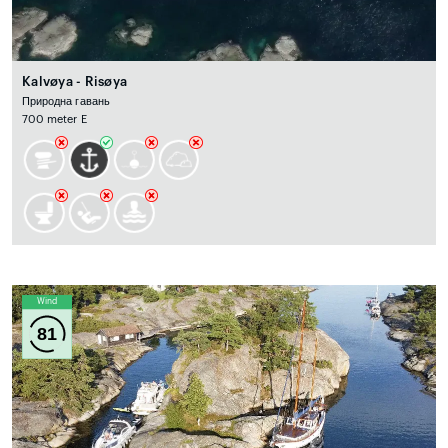
Kalvøya - Risøya
Природна гавань
700 meter E
Wind
81