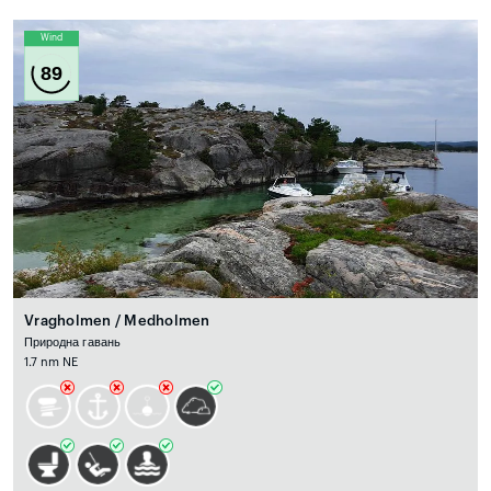
Wind
89
Vragholmen / Medholmen
Природна гавань
1.7 nm NE