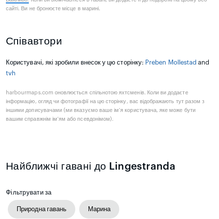
сайті. Ви не бронюєте місце в марині.
Співавтори
Користувачі, які зробили внесок у цю сторінку:
Preben Mollestad
and
tvh
harbourmaps.com оновлюється спільнотою яхтсменів. Коли ви додаєте
інформацію, огляд чи фотографії на цю сторінку, вас відображають тут разом з
іншими дописувачами (ми вказуємо ваше ім’я користувача, яке може бути
вашим справжнім ім’ям або псевдонімом).
Найближчі гавані до Lingestranda
Фільтрувати за
Природна гавань
Марина