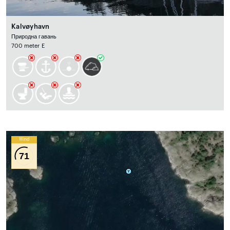
Kalvøyhavn
Природна гавань
700 meter E
Wind
71