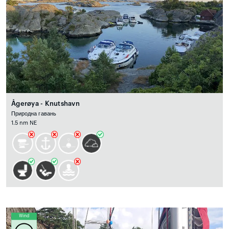
Ågerøya - Knutshavn
Природна гавань
1.5 nm NE
Wind