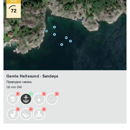
Wind
72
Gamle Hellesund - Sandøya
Природна гавань
1.6 nm SW