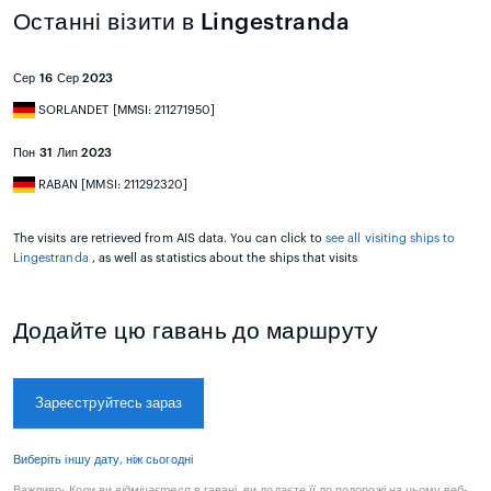
Останні візити в Lingestranda
Сер 16 Сер 2023
SORLANDET [MMSI: 211271950]
Пон 31 Лип 2023
RABAN [MMSI: 211292320]
The visits are retrieved from AIS data. You can click to
see all visiting ships to
Lingestranda
, as well as statistics about the ships that visits
Додайте цю гавань до маршруту
Зареєструйтесь зараз
Виберіть іншу дату, ніж сьогодні
Важливо:
Коли ви
відмічаєтеся
в гавані, ви додаєте її до подорожі на цьому веб-