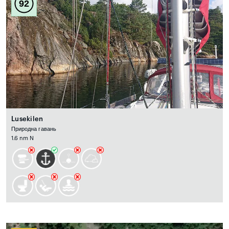
92
Lusekilen
Природна гавань
1.6 nm N