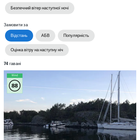
Безпечний вітер наступної ночі
Замовити за
Відстань
АБВ
Популярність
Оцінка вітру на наступну ніч
74
гавані
Wind
88