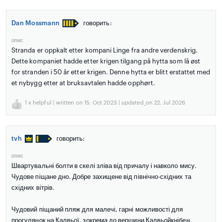
Dan Mossmann
говорить:
опис
Stranda er oppkalt etter kompani Linge fra andre verdenskrig.
Dette kompaniet hadde etter krigen tilgang på hytta som lå øst
for stranden i 50 år etter krigen. Denne hytta er blitt erstattet med
et nybygg etter at bruksavtalen hadde opphørt.
1
x helpful | written on 15. Oct 2023 | updated_on 22. Jul 2026
tvh
говорить:
опис
Швартувальні болти в скелі зліва від причалу і навколо мису.
Чудове піщане дно. Добре захищене від північно-східних та
східних вітрів.
Чудовий піщаний пляж для малечі, гарні можливості для
прогулянок на Калвьої, зокрема до вершини Калвьойкнібен.