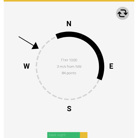
N
П’ят 10:00
W
E
3 m/s from NW
84 points
S
Next night