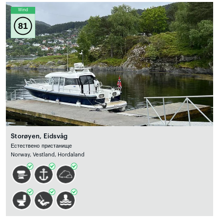
Wind
81
Storøyen, Eidsvåg
Естествено пристанище
Norway, Vestland, Hordaland