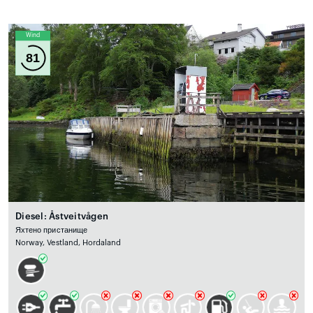
Wind
81
Diesel: Åstveitvågen
Яхтено пристанище
Norway, Vestland, Hordaland