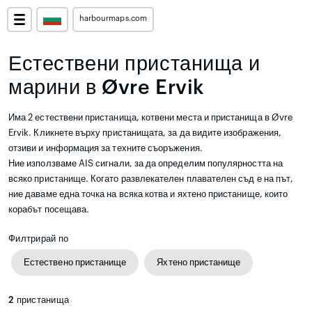
harbourmaps.com
Естествени пристанища и
марини в Øvre Ervik
Има 2 естествени пристанища, котвени места и пристанища в Øvre
Ervik. Кликнете върху пристанищата, за да видите изображения,
отзиви и информация за техните съоръжения.
Ние използваме AIS сигнали, за да определим популярността на
всяко пристанище. Когато развлекателен плавателен съд е на път,
ние даваме една точка на всяка котва и яхтено пристанище, които
корабът посещава.
Филтрирай по
Естествено пристанище
Яхтено пристанище
2
пристанища