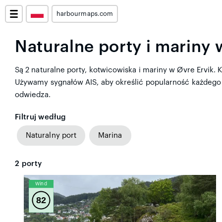
harbourmaps.com
Naturalne porty i mariny 
Są 2 naturalne porty, kotwicowiska i mariny w Øvre Ervik. K
Używamy sygnałów AIS, aby określić popularność każdego po
odwiedza.
Filtruj według
Naturalny port
Marina
2
porty
Wind
82