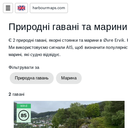
harbourmaps.com
Природні гавані та марини
Є 2 природні гавані, якорні стоянки та марини в Øvre Ervik.
Ми використовуємо сигнали AIS, щоб визначити популярніс
марині, які судно відвідує.
Фільтрувати за
Природна гавань
Марина
2
гавані
Wind
85