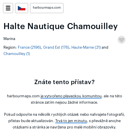
harbourmaps.com
Halte Nautique Chamouilley
Marina
Region:
France (2196)
,
Grand Est (176)
,
Haute-Marne (21)
and
Chamouilley (1)
Znáte tento přístav?
harbourmaps.com
je vytvořeno plaveckou komunitou
, ale na této
stránce zatím nejsou žádné informace.
Pokud odpovíte na několik rychlých otázek nebo nahrajete fotografii,
přístav bude aktualizován.
Trvá to jen minutu
, s převážně ano/ne
otázkami a stránka je navržena pro malé mobilní obrazovky.