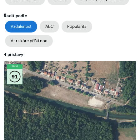
Řadit podle
Vzdálenost
ABC
Popularita
Vítr skóre příští noc
4
přístavy
Wind
91