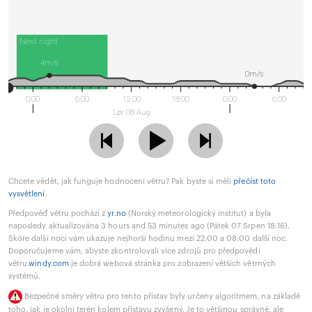
Next night
4m/s
0m/s
0:00
6:00
12:00
18:00
0:00
6:00
Lør 08 Aug
Chcete vědět, jak funguje hodnocení větru? Pak byste si měli
přečíst toto
vysvětlení
.
Předpověď větru pochází z
yr.no
(Norský meteorologický institut) a byla
naposledy aktualizována 3 hours and 53 minutes ago (Pátek 07 Srpen 18:16).
Skóre další noci vám ukazuje nejhorší hodinu mezi 22:00 a 08:00 další noc.
Doporučujeme vám, abyste zkontrolovali více zdrojů pro předpovědi
větru.
windy.com
je dobrá webová stránka pro zobrazení větších větrných
systémů.
Bezpečné směry větru pro tento přístav byly určeny algoritmem, na základě
toho, jak je okolní terén kolem přístavu zvýšený. Je to většinou správné, ale