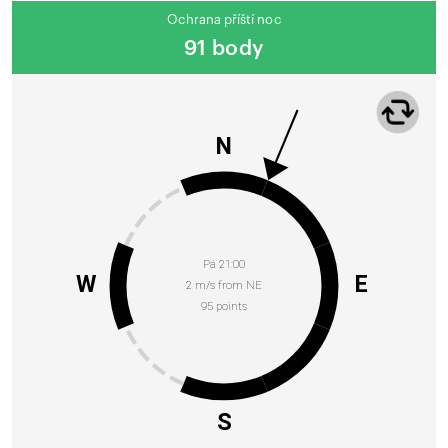
Ochrana příští noc
91 body
N
Pá 21:00
W
E
2 m/s from NE
95 points
S