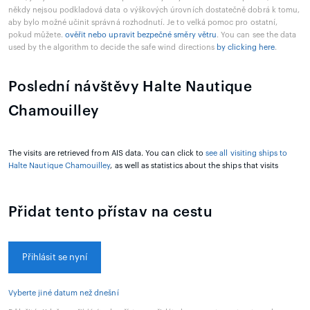
někdy nejsou podkladová data o výškových úrovních dostatečně dobrá k tomu,
aby bylo možné učinit správná rozhodnutí. Je to velká pomoc pro ostatní,
pokud můžete.
ověřit nebo upravit bezpečné směry větru
. You can see the data
used by the algorithm to decide the safe wind directions
by clicking here
.
Poslední návštěvy Halte Nautique
Chamouilley
The visits are retrieved from AIS data. You can click to
see all visiting ships to
Halte Nautique Chamouilley
, as well as statistics about the ships that visits
Přidat tento přístav na cestu
Přihlásit se nyní
Vyberte jiné datum než dnešní