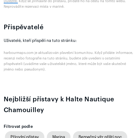
Důležité:
Když se
přihlásíte
do přístavu, přidáte ho na cestu na tomto webu.
Neprovádíte rezervaci místa v marině.
Přispěvatelé
Uživatelé, kteří přispěli na tuto stránku:
harbourmaps.com je aktualizován plavební komunitou. Když přidáte informace,
recenzi nebo fotografie na tuto stránku, budete zde uvedeni s ostatními
přispěvateli (uvádíme vaše uživatelské jméno, které může být vaše skutečné
jméno nebo pseudonym).
Nejbližší přístavy k Halte Nautique
Chamouilley
Filtrovat podle
Přírodní přístav
Marina
Bezpečný vítr příští noc