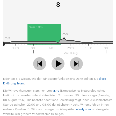
S
Next night
5m/s
1m/s
18:00
0:00
6:00
12:00
18:00
0:00
Søn 09 Aug
Möchten Sie wissen, wie der Windscore funktioniert? Dann sollten Sie
diese
Erklärung lesen
.
Die Windvorhersagen stammen von
yr.no
(Norwegisches Meteorologisches
Institut) und wurden zuletzt aktualisiert. 2 hours and 50 minutes ago (Samstag
08 August 12:17). Die nächste nächtliche Bewertung zeigt Ihnen die schlechteste
Stunde zwischen 22:00 und 08:00 der nächsten Nacht. Wir empfehlen Ihnen,
mehrere Quellen für Windvorhersagen zu überprüfen.
windy.com
ist eine gute
Website, um größere Windsysteme zu zeigen.