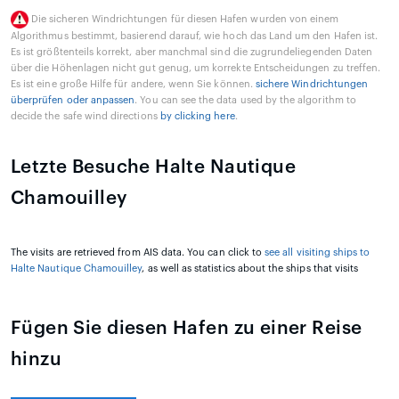
Die sicheren Windrichtungen für diesen Hafen wurden von einem
Algorithmus bestimmt, basierend darauf, wie hoch das Land um den Hafen ist.
Es ist größtenteils korrekt, aber manchmal sind die zugrundeliegenden Daten
über die Höhenlagen nicht gut genug, um korrekte Entscheidungen zu treffen.
Es ist eine große Hilfe für andere, wenn Sie können.
sichere Windrichtungen
überprüfen oder anpassen
. You can see the data used by the algorithm to
decide the safe wind directions
by clicking here
.
Letzte Besuche Halte Nautique
Chamouilley
The visits are retrieved from AIS data. You can click to
see all visiting ships to
Halte Nautique Chamouilley
, as well as statistics about the ships that visits
Fügen Sie diesen Hafen zu einer Reise
hinzu