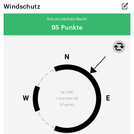
Windschutz
Schutz nächste Nacht
95 Punkte
N
Sa 14:00
W
E
1 m/s from NE
97 points