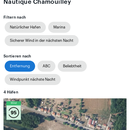
Nautique Chamouilley
Filtern nach
Natürlicher Hafen
Marina
Sicherer Wind in der nächsten Nacht
Sortieren nach
Entfernung
ABC
Beliebtheit
Windpunkt nächste Nacht
4
Häfen
Wind
95