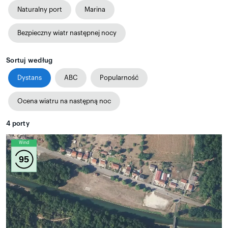
Naturalny port
Marina
Bezpieczny wiatr następnej nocy
Sortuj według
Dystans
ABC
Popularność
Ocena wiatru na następną noc
4
porty
Wind
95