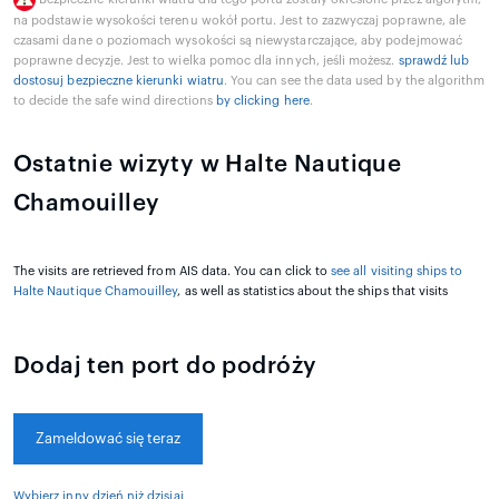
na podstawie wysokości terenu wokół portu. Jest to zazwyczaj poprawne, ale
czasami dane o poziomach wysokości są niewystarczające, aby podejmować
poprawne decyzje. Jest to wielka pomoc dla innych, jeśli możesz.
sprawdź lub
dostosuj bezpieczne kierunki wiatru
. You can see the data used by the algorithm
to decide the safe wind directions
by clicking here
.
Ostatnie wizyty w Halte Nautique
Chamouilley
The visits are retrieved from AIS data. You can click to
see all visiting ships to
Halte Nautique Chamouilley
, as well as statistics about the ships that visits
Dodaj ten port do podróży
Zameldować się teraz
Wybierz inny dzień niż dzisiaj