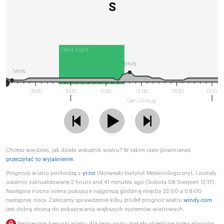
S
Next night
5m/s
1m/s
18:00
0:00
6:00
12:00
18:00
0:00
Søn 09 Aug
Chcesz wiedzieć, jak działa wskaźnik wiatru? W takim razie powinieneś
przeczytać to wyjaśnienie
.
Prognozy wiatru pochodzą z
yr.no
(Norweski Instytut Meteorologiczny), i zostały
ostatnio zaktualizowane 2 hours and 41 minutes ago (Sobota 08 Sierpień 12:17).
Następna nocna ocena pokazuje najgorszą godzinę między 22:00 a 08:00
następnej nocy. Zalecamy sprawdzenie kilku źródeł prognoz wiatru.
windy.com
jest dobrą stroną do pokazywania większych systemów wiatrowych.
Bezpieczne kierunki wiatru dla tego portu zostały określone przez algorytm,