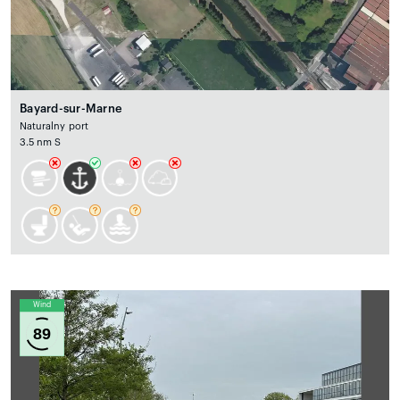
Bayard-sur-Marne
Naturalny port
3.5 nm S
Wind
89