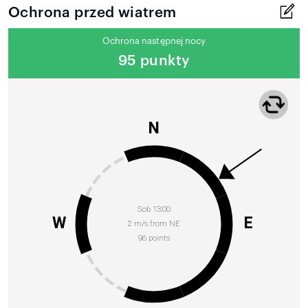
Ochrona przed wiatrem
Ochrona następnej nocy
95 punkty
N
Sob 13:00
W
E
2 m/s from NE
96 points