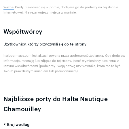
Ważne:
Kiedy
meldować się
w porcie, dodajesz go do podróży na tej stronie
internetowej. Nie rezerwujesz miejsca w marinie.
Współtwórcy
Użytkownicy, którzy przyczynili się do tej strony:
harbourmaps.com jest aktualizowana przez społeczność żeglarską. Gdy dodajesz
informacje, recenzję lub zdjęcia do tej strony, jesteś wymieniony tutaj wraz z
innymi współtwórcami (podajemy Twoją nazwę użytkownika, która może być
Twoim prawdziwym imieniem lub pseudonimem).
Najbliższe porty do Halte Nautique
Chamouilley
Filtruj według