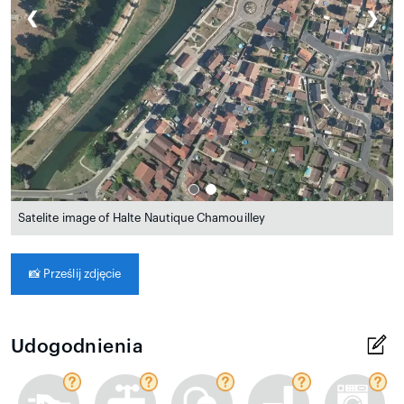
❮
❯
Satelite image of Halte Nautique Chamouilley
📸
Prześlij zdjęcie
Udogodnienia